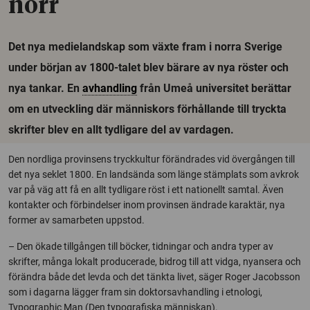
norr
Det nya medielandskap som växte fram i norra Sverige
under början av 1800-talet blev bärare av nya röster och
nya tankar. En
avhandling
från Umeå universitet berättar
om en utveckling där människors förhållande till tryckta
skrifter blev en allt tydligare del av vardagen.
Den nordliga provinsens tryckkultur förändrades vid övergången till
det nya seklet 1800. En landsända som länge stämplats som avkrok
var på väg att få en allt tydligare röst i ett nationellt samtal. Även
kontakter och förbindelser inom provinsen ändrade karaktär, nya
former av samarbeten uppstod.
– Den ökade tillgången till böcker, tidningar och andra typer av
skrifter, många lokalt producerade, bidrog till att vidga, nyansera och
förändra både det levda och det tänkta livet, säger Roger Jacobsson
som i dagarna lägger fram sin doktorsavhandling i etnologi,
Typographic Man (Den typografiska människan).