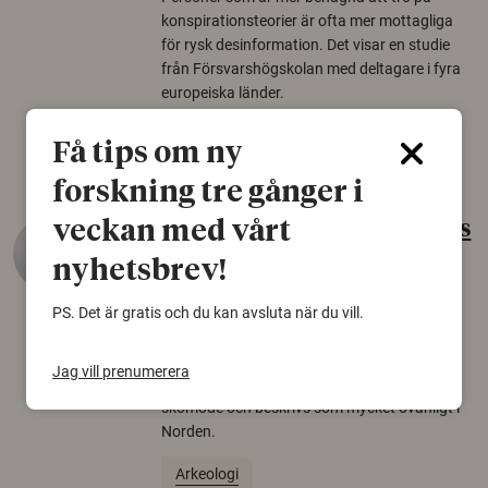
konspirationsteorier är ofta mer mottagliga
för rysk desinformation. Det visar en studie
från Försvarshögskolan med deltagare i fyra
europeiska länder.
Säkerhetspolitik
Få tips om ny
forskning tre gånger i
veckan med vårt
Gammalt skinn var Sveriges
äldsta sko
nyhetsbrev!
22 juni 2026
PS. Det är gratis och du kan avsluta när du vill.
Det som arkeologer länge trodde var en
björnfäll visar sig vara delar av en 2000 år
Jag vill prenumerera
gammal sko. Fyndet bär spår av romerskt
skomode och beskrivs som mycket ovanligt i
Norden.
Arkeologi