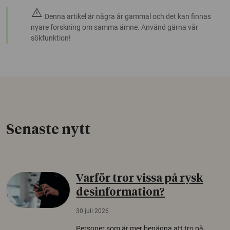
warning
Denna artikel är några år gammal och det kan finnas
nyare forskning om samma ämne. Använd gärna vår
sökfunktion!
Senaste nytt
Varför tror vissa på rysk
desinformation?
30 juli 2026
Personer som är mer benägna att tro på