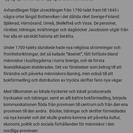
Avhandlingen följer utvecklingen från 1790-talet fram till 1843 i
några orter längst Bottenviken i det dåtida riket Sverige-Finland:
Själevad, Härnösand, Umeå, Skellefteå och Vasa. De personer,
rörelser, tidningar, inrättningar och dagböcker Jacobsson utgår från
har alla en särskild historia att berätta.
Under 1700-talets slutskede hade nya religiösa strömningar och
fromhetsriktningar, det så kallade ”läseriet”, fått fotfäste bland
människor i kustbygderna i norra Sverige, och de första
läsesällskapen etablerades. Det var företeelser som bidrog till att
förändra och påverka människors läsning, men också till att
bokförmedling och distribution av tryckta skrifter fann nya vägar.
Med tillkomsten av lokala tryckerier och lokalt producerade
trycksaker och tidningar, samt en allt bättre bokförmedling, började
kommunikationen flöda från provinsen till centrum och från den ena
provinsen till den andra. Böcker, tidningar och skrifter förmedlades
via nya kanaler och det skulle gradvis komma att påverka kultur,
ekonomi, politik och sociala förhållanden för människor i den
nordliga provinsen.