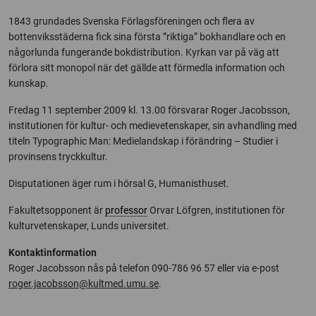
1843 grundades Svenska Förlagsföreningen och flera av
bottenviksstäderna fick sina första ”riktiga” bokhandlare och en
någorlunda fungerande bokdistribution. Kyrkan var på väg att
förlora sitt monopol när det gällde att förmedla information och
kunskap.
Fredag 11 september 2009 kl. 13.00 försvarar Roger Jacobsson,
institutionen för kultur- och medievetenskaper, sin avhandling med
titeln Typographic Man: Medielandskap i förändring – Studier i
provinsens tryckkultur.
Disputationen äger rum i hörsal G, Humanisthuset.
Fakultetsopponent är
professor
Orvar Löfgren, institutionen för
kulturvetenskaper, Lunds universitet.
Kontaktinformation
Roger Jacobsson nås på telefon 090-786 96 57 eller via e-post
roger.jacobsson@kultmed.umu.se
.