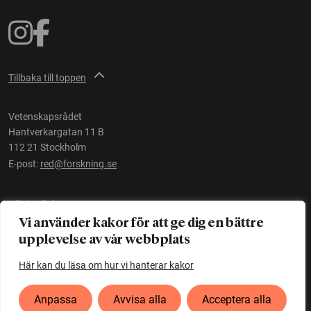
Tillbaka till toppen
Vetenskapsrådet
Hantverkargatan 11 B
112 21 Stockholm
E-post:
red@forskning.se
Tillgänglighet
Vi använder kakor för att ge dig en bättre
upplevelse av vår webbplats
Ett initiativ av
Vetenskapsrådet
Här kan du läsa om hur vi hanterar kakor
Anpassa
Avvisa alla
Acceptera alla