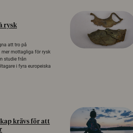
å rysk
na att tro på
a mer mottagliga för rysk
n studie från
tagare i fyra europeiska
ap krävs för att
r