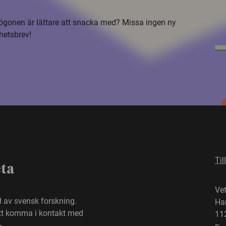
i ögonen är lättare att snacka med? Missa ingen ny
hetsbrev!
Til
eta
Ve
el av svensk forskning.
Ha
att komma i kontakt med
11