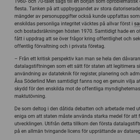
1960- och 70-talet sågs till en början som oproblematisk 
flesta. Tanken på att uppbyggandet av stora datorisera
mängder av personuppgifter också kunde uppfattas som 
enskildas personliga integritet väcktes på allvar först i
s
och bostadsräkningen hösten 1970. Samtidigt hade en of
fått i uppdrag att se över frågor kring offentlighet och s
offentlig förvaltning och i privata företag.
– Från ett kritisk perspektiv kan man se hela den dåvara
datalagstiftningen som ett sätt för staten att legitimera
användning av datateknik för register, planering och adm
Åsa Söderlind Men samtidigt fanns nog en genuin vilja at
skydd för den enskilda mot de offentliga myndigheternas
maktutövning.
De som deltog i den dåtida debatten och arbetade med ut
eniga om att staten måste använda starka medel för att f
utvecklingen. Utifrån detta tillkom den första datalagsti
på en allmän tvingande licens för upprättande av dataregi