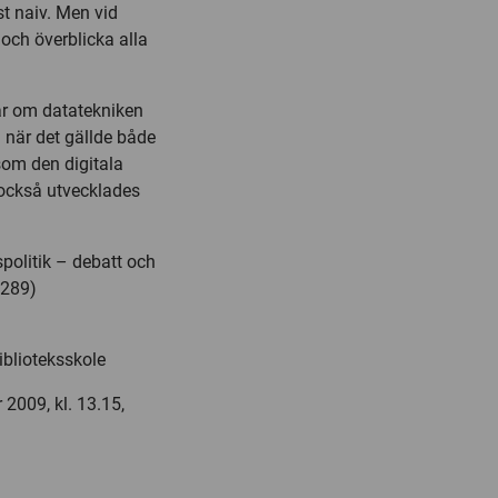
st naiv. Men vid
 och överblicka alla
gar om datatekniken
n när det gällde både
som den digitala
 också utvecklades
spolitik – debatt och
:289)
blioteksskole
2009, kl. 13.15,