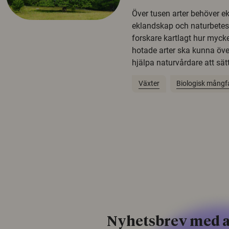
Över tusen arter behöver e
eklandskap och naturbetesma
forskare kartlagt hur mycke
hotade arter ska kunna öv
hjälpa naturvårdare att sätta
Växter
Biologisk mångf
Nyhetsbrev med a