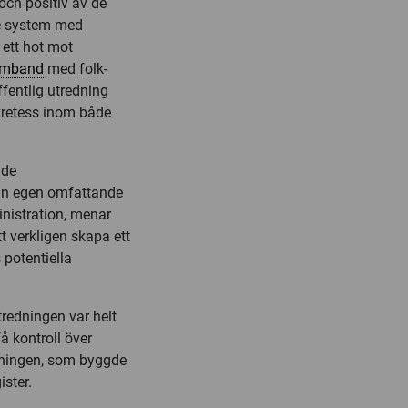
och positiv av de
de system med
ett hot mot
amband
med folk-
fentlig utredning
ekretess inom både
nde
 sin egen omfattande
inistration, menar
t verkligen skapa ett
 potentiella
redningen var helt
å kontroll över
ftningen, som byggde
ster.