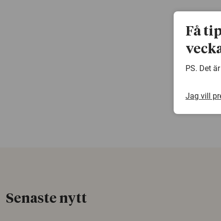
Få ti
vecka
PS. Det är
Jag vill p
Senaste nytt