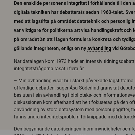
Den enskilde personens integritet i förhållande till den
digitala tekniken har debatterats sedan 1960-talet. Sveri
med att lagstifta på området datateknik och personlig in
var viktigare för politikerna att visa handlingskraft och l
på området än att i lagen formulera konkreta och tydliga
gällande integriteten, enligt en ny
avhandling
vid Götebo
När datalagen kom 1973 hade en intensiv tidningsdebatt
integritetsfrågorna rasat i flera år.
– Min avhandling visar hur starkt påverkade lagstiftarna
offentliga debatten, säger Åsa Söderlind granskat debatt
besluten i sin avhandling i biblioteks- och informationsv
diskussionen kom efterhand att helt fokuseras på den off
användning av stora datasystem med personuppgifter, tro
fanns andra integritetsproblem förknippade med datorte
Den begynnande datoriseringen inom myndigheter och fö