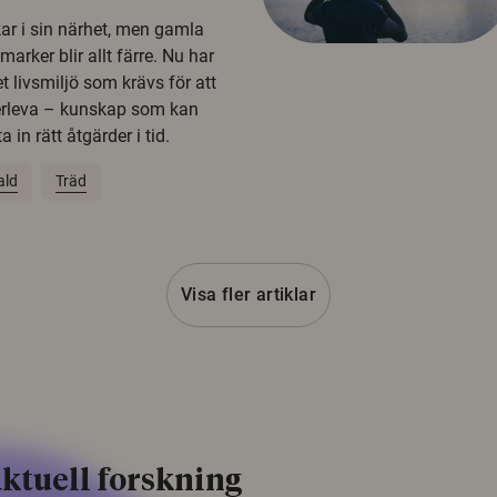
kar i sin närhet, men gamla
rker blir allt färre. Nu har
t livsmiljö som krävs för att
erleva – kunskap som kan
 in rätt åtgärder i tid.
ald
Träd
Visa fler artiklar
ktuell forskning