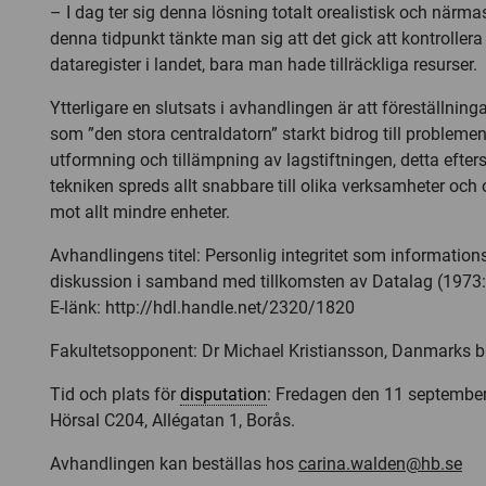
– I dag ter sig denna lösning totalt orealistisk och närma
denna tidpunkt tänkte man sig att det gick att kontrollera
dataregister i landet, bara man hade tillräckliga resurser.
Ytterligare en slutsats i avhandlingen är att föreställnin
som ”den stora centraldatorn” starkt bidrog till probleme
utformning och tillämpning av lagstiftningen, detta efter
tekniken spreds allt snabbare till olika verksamheter och
mot allt mindre enheter.
Avhandlingens titel: Personlig integritet som information
diskussion i samband med tillkomsten av Datalag (1973
E-länk: http://hdl.handle.net/2320/1820
Fakultetsopponent: Dr Michael Kristiansson, Danmarks bi
Tid och plats för
disputation
: Fredagen den 11 september 
Hörsal C204, Allégatan 1, Borås.
Avhandlingen kan beställas hos
carina.walden@hb.se