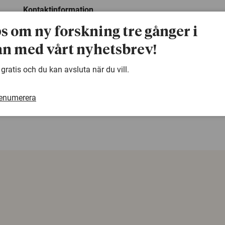
Kontaktinformation
Avhandlingsförfattare:
ps om ny forskning tre gånger i
Åsa Söderlind, 033-4354402(arb.),
e-post:
asa.soderlind@hb.se
n med vårt nyhetsbrev!
 gratis och du kan avsluta när du vill.
warning
Denna artikel är några år gammal och det kan finnas
samma ämne. Använd gärna vår sökfunktion!
renumerera