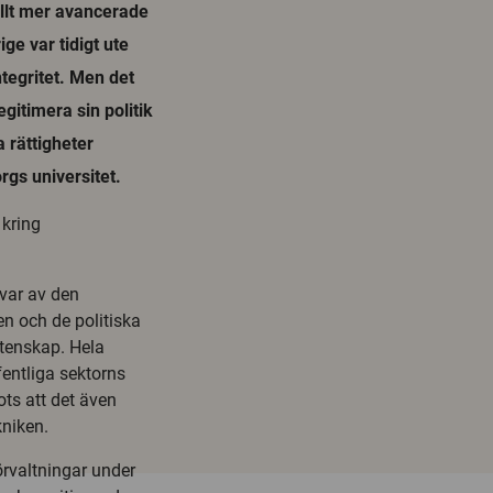
 allt mer avancerade
ge var tidigt ute
tegritet. Men det
egitimera sin politik
 rättigheter
rgs universitet.
 kring
 var av den
en och de politiska
etenskap. Hela
entliga sektorns
ts att det även
kniken.
rvaltningar under