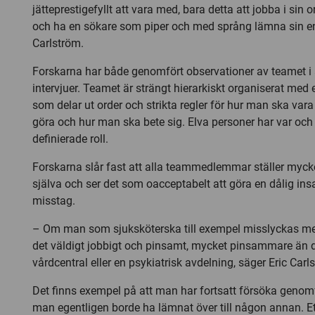
jätteprestigefyllt att vara med, bara detta att jobba i sin
och ha en sökare som piper och med språng lämna sin en
Carlström.
Forskarna har både genomfört observationer av teamet i 
intervjuer. Teamet är strängt hierarkiskt organiserat med
som delar ut order och strikta regler för hur man ska var
göra och hur man ska bete sig. Elva personer har var och
definierade roll.
Forskarna slår fast att alla teammedlemmar ställer myck
själva och ser det som oacceptabelt att göra en dålig insa
misstag.
– Om man som sjuksköterska till exempel misslyckas med
det väldigt jobbigt och pinsamt, mycket pinsammare än d
vårdcentral eller en psykiatrisk avdelning, säger Eric Carl
Det finns exempel på att man har fortsatt försöka genom
man egentligen borde ha lämnat över till någon annan. E