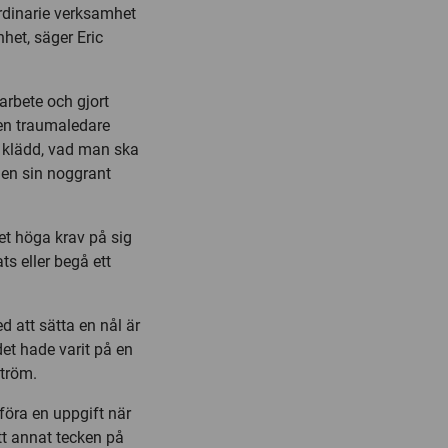
 ordinarie verksamhet
het, säger Eric
arbete och gjort
 en traumaledare
a klädd, vad man ska
 en sin noggrant
et höga krav på sig
ts eller begå ett
 att sätta en nål är
et hade varit på en
ström.
föra en uppgift när
tt annat tecken på