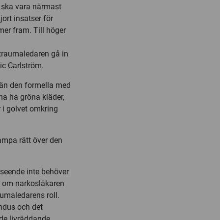
 ska vara närmast
ort insatser för
mer fram. Till höger
 traumaledaren gå in
ic Carlström.
e än den formella med
rna ha gröna kläder,
 i golvet omkring
rampa rätt över den
anseende inte behöver
et om narkosläkaren
aumaledarens roll.
ondus och det
de livräddande