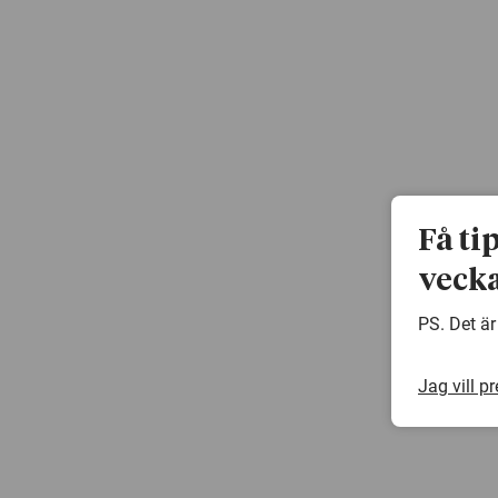
Få ti
vecka
PS. Det är
Jag vill p