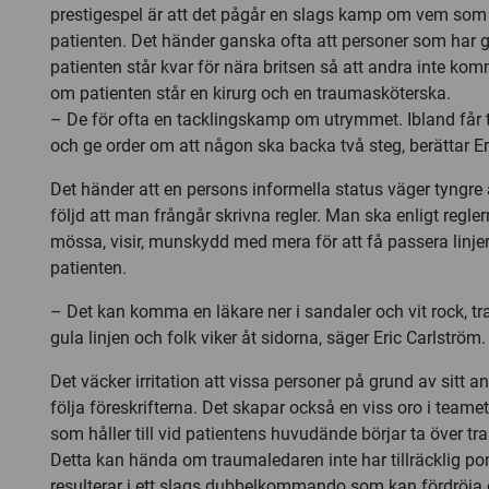
prestigespel är att det pågår en slags kamp om vem som
patienten. Det händer ganska ofta att personer som har gj
patienten står kvar för nära britsen så att andra inte kom
om patienten står en kirurg och en traumasköterska.
– De för ofta en tacklingskamp om utrymmet. Ibland får
och ge order om att någon ska backa två steg, berättar Er
Det händer att en persons informella status väger tyngr
följd att man frångår skrivna regler. Man ska enligt regle
mössa, visir, munskydd med mera för att få passera linjer
patienten.
– Det kan komma en läkare ner i sandaler och vit rock, t
gula linjen och folk viker åt sidorna, säger Eric Carlström.
Det väcker irritation att vissa personer på grund av sitt 
följa föreskrifterna. Det skapar också en viss oro i team
som håller till vid patientens huvudände börjar ta över tr
Detta kan hända om traumaledaren inte har tillräcklig p
resulterar i ett slags dubbelkommando som kan fördröja 