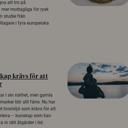
na att tro på
a mer mottagliga för rysk
n studie från
tagare i fyra europeiska
ap krävs för att
r
kar i sin närhet, men gamla
rker blir allt färre. Nu har
t livsmiljö som krävs för att
erleva – kunskap som kan
 in rätt åtgärder i tid.