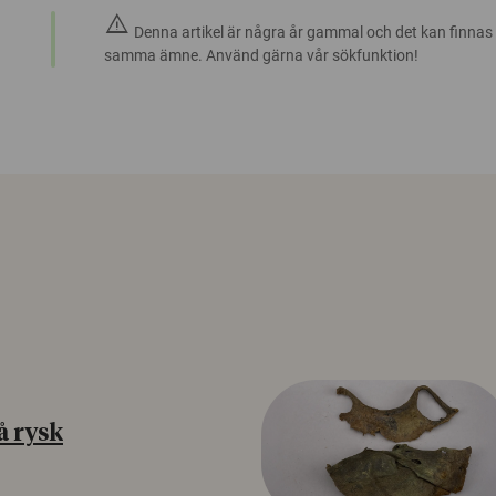
warning
Denna artikel är några år gammal och det kan finnas
samma ämne. Använd gärna vår sökfunktion!
å rysk