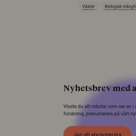
Växter
Biologisk mångf
Nyhetsbrev med a
Visste du att robotar som ser en 
forskning, prenumerera på vårt ny
Jag vill prenumerera