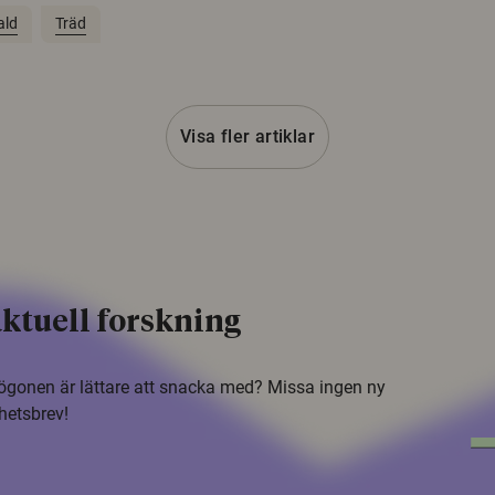
ald
Träd
Visa fler artiklar
ktuell forskning
i ögonen är lättare att snacka med? Missa ingen ny
hetsbrev!