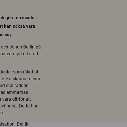
ch göra en insats i
et kan också vara
å sig.
n och Johan Berlin på
umateam på ett stort
ienter som råkat ut
ande. Forskarna menar
ård och räddar
å medlemmarnas
 vara därför att
vändigt. Detta har
en.
nisation. Det är