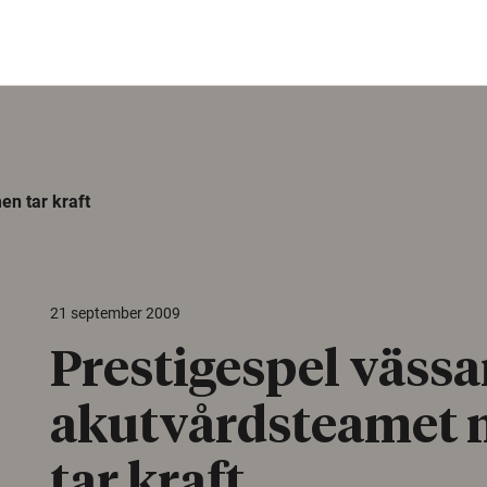
n tar kraft
21 september 2009
Prestigespel vässa
akutvårdsteamet
tar kraft