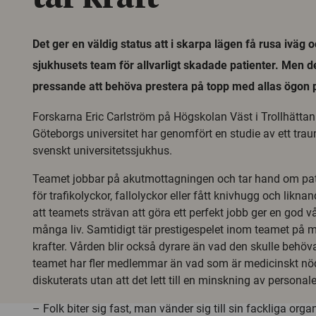
Det ger en väldig status att i skarpa lägen få rusa iväg o
sjukhusets team för allvarligt skadade patienter. Men d
pressande att behöva prestera på topp med allas ögon p
Forskarna Eric Carlström på Högskolan Väst i Trollhätta
Göteborgs universitet har genomfört en studie av ett tra
svenskt universitetssjukhus.
Teamet jobbar på akutmottagningen och tar hand om pat
för trafikolyckor, fallolyckor eller fått knivhugg och likn
att teamets strävan att göra ett perfekt jobb ger en god v
många liv. Samtidigt tär prestigespelet inom teamet p
krafter. Vården blir också dyrare än vad den skulle behöva
teamet har fler medlemmar än vad som är medicinskt nöd
diskuterats utan att det lett till en minskning av personal
– Folk biter sig fast, man vänder sig till sin fackliga orga