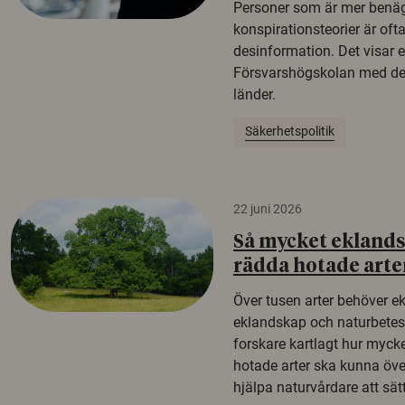
Personer som är mer benäg
konspirationsteorier är oft
desinformation. Det visar e
Försvarshögskolan med del
länder.
Säkerhetspolitik
22 juni 2026
Så mycket eklandsk
rädda hotade arte
Över tusen arter behöver e
eklandskap och naturbetesma
forskare kartlagt hur mycke
hotade arter ska kunna öv
hjälpa naturvårdare att sätta