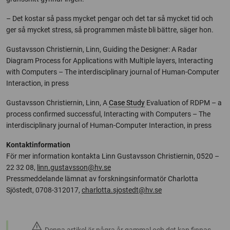
– Det kostar så pass mycket pengar och det tar så mycket tid och
ger så mycket stress, så programmen måste bli bättre, säger hon.
Gustavsson Christiernin, Linn, Guiding the Designer: A Radar
Diagram Process for Applications with Multiple layers, Interacting
with Computers – The interdisciplinary journal of Human-Computer
Interaction, in press
Gustavsson Christiernin, Linn, A
Case Study
Evaluation of RDPM – a
process confirmed successful, Interacting with Computers – The
interdisciplinary journal of Human-Computer Interaction, in press
Kontaktinformation
För mer information kontakta Linn Gustavsson Christiernin, 0520 –
22 32 08,
linn.gustavsson@hv.se
Pressmeddelande lämnat av forskningsinformatör Charlotta
Sjöstedt, 0708-312017,
charlotta.sjostedt@hv.se
warning