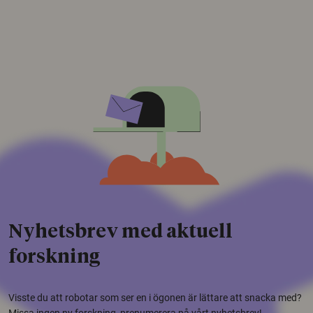
Nyhetsbrev med aktuell
forskning
Visste du att robotar som ser en i ögonen är lättare att snacka med?
Missa ingen ny forskning, prenumerera på vårt nyhetsbrev!