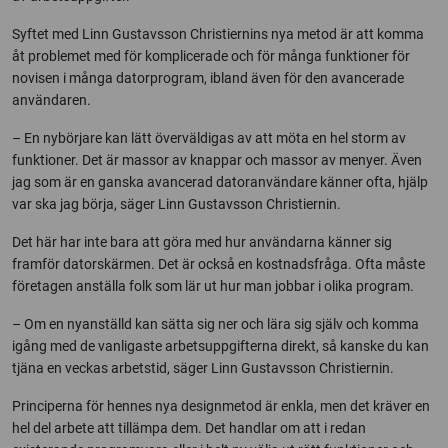
Syftet med Linn Gustavsson Christiernins nya metod är att komma
åt problemet med för komplicerade och för många funktioner för
novisen i många datorprogram, ibland även för den avancerade
användaren.
– En nybörjare kan lätt överväldigas av att möta en hel storm av
funktioner. Det är massor av knappar och massor av menyer. Även
jag som är en ganska avancerad datoranvändare känner ofta, hjälp
var ska jag börja, säger Linn Gustavsson Christiernin.
Det här har inte bara att göra med hur användarna känner sig
framför datorskärmen. Det är också en kostnadsfråga. Ofta måste
företagen anställa folk som lär ut hur man jobbar i olika program.
– Om en nyanställd kan sätta sig ner och lära sig själv och komma
igång med de vanligaste arbetsuppgifterna direkt, så kanske du kan
tjäna en veckas arbetstid, säger Linn Gustavsson Christiernin.
Principerna för hennes nya designmetod är enkla, men det kräver en
hel del arbete att tillämpa dem. Det handlar om att i redan