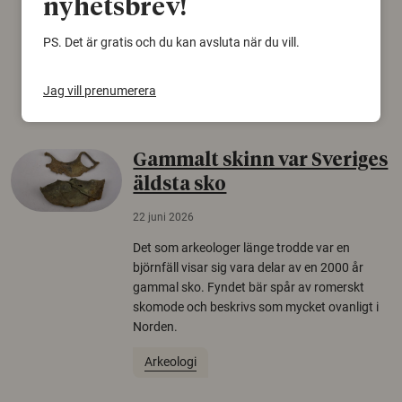
nyhetsbrev!
för rysk desinformation. Det visar en studie
från Försvarshögskolan med deltagare i fyra
PS. Det är gratis och du kan avsluta när du vill.
europeiska länder.
Säkerhetspolitik
Jag vill prenumerera
Gammalt skinn var Sveriges
äldsta sko
22 juni 2026
Det som arkeologer länge trodde var en
björnfäll visar sig vara delar av en 2000 år
gammal sko. Fyndet bär spår av romerskt
skomode och beskrivs som mycket ovanligt i
Norden.
Arkeologi