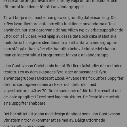
existerande programvara eller i helt ny välja ut rätt funktioner och
rätt antal funktioner för rätt användargrupper.
Till att börja med måste man göra en grundlig datainsamling. Det
krävs kvantifierbara
data
om vilka funktioner användarna oftast
använder, hur stor datorvana de har, vilken typ av arbetsuppgifter de
utför och så vidare. Med hjälp av dessa data och olika statistiska
metoder och diagram identifierar man ett antal användargrupper
som står på olika nivåer eller har olika behov. I slutskedet skapar
man en lagerstruktur i programmet för varje användargrupp.
Linn Gustavsson Christiernin har utfört flera fallstudier där metoden
testats. I en av dem skapades fyra lager anpassade till fyra
användargrupper i Microsoft Excel. Användarna fick utföra uppgifter
dels i ursprungsversionen av Excel och dels i den med
lagerstrukturer. 40 av 70 försökspersoner nådde bättre resultat när
de löste uppgifter i Excel med lagerstrukturer. De flesta löste också
sina uppgifter snabbare.
Det här sättet att jobba med design är något som Linn Gustavsson
Christiernin tror vi kommer att se mer av. Dåligt utformade
gränssnitt gynnar ingen.