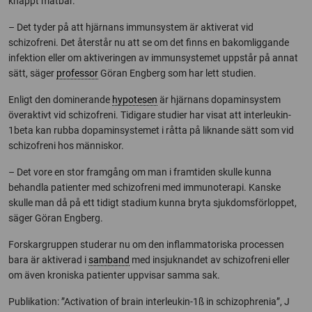
knappt mätbar.
– Det tyder på att hjärnans immunsystem är aktiverat vid
schizofreni. Det återstår nu att se om det finns en bakomliggande
infektion eller om aktiveringen av immunsystemet uppstår på annat
sätt, säger
professor
Göran Engberg som har lett studien.
Enligt den dominerande
hypotesen
är hjärnans dopaminsystem
överaktivt vid schizofreni. Tidigare studier har visat att interleukin-
1beta kan rubba dopaminsystemet i råtta på liknande sätt som vid
schizofreni hos människor.
– Det vore en stor framgång om man i framtiden skulle kunna
behandla patienter med schizofreni med immunoterapi. Kanske
skulle man då på ett tidigt stadium kunna bryta sjukdomsförloppet,
säger Göran Engberg.
Forskargruppen studerar nu om den inflammatoriska processen
bara är aktiverad i
samband
med insjuknandet av schizofreni eller
om även kroniska patienter uppvisar samma sak.
Publikation: ”Activation of brain interleukin-1ß in schizophrenia”, J