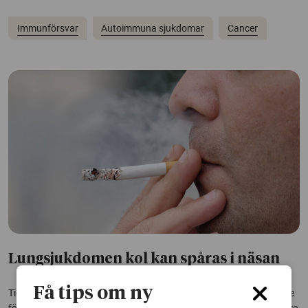
Immunförsvar
Autoimmuna sjukdomar
Cancer
Lungsjukdomen kol kan spåras i näsan
Få tips om ny
Tidig diagnos av kroniskt obstruktiv lungsjukdom, kol, är viktig både