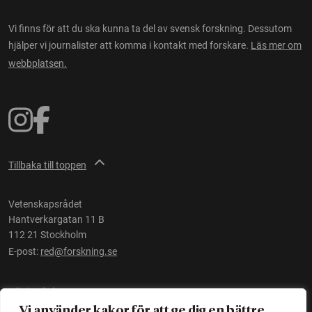
Vi finns för att du ska kunna ta del av svensk forskning. Dessutom
hjälper vi journalister att komma i kontakt med forskare.
Läs mer om
webbplatsen.
Tillbaka till toppen
Vetenskapsrådet
Hantverkargatan 11 B
112 21 Stockholm
E-post:
red@forskning.se
Tillgänglighet
Vi använder kakor för att ge dig en bättre