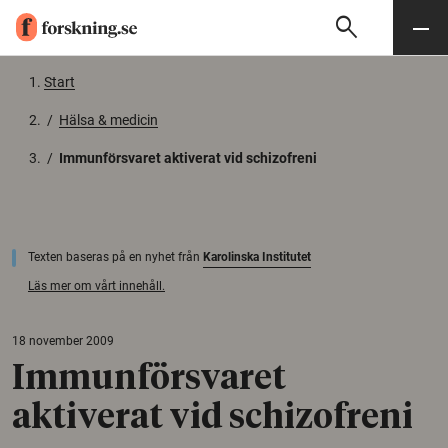
search
Sök
Meny
Gå till innehåll
Start
/
Hälsa & medicin
/
Immunförsvaret aktiverat vid schizofreni
Texten baseras på en nyhet från
Karolinska Institutet
Läs mer om vårt innehåll.
18 november 2009
Immunförsvaret
aktiverat vid schizofreni