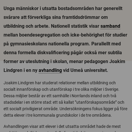
Unga människor i utsatta bostadsområden har generellt
svårare att förverkliga sina framtidsdrömmar om
utbildning och arbete. Nationell statistik visar
samband
mellan boendesegregation och icke-behörighet för studier
på gymnasieskolans nationella program. Parallellt med
denna formella diskvalificering pågår också mer subtila
former av uteslutning i skolan, menar pedagogen Joakim
Lindgren i en ny
avhandling
vid Umeå universitet.
Joakim Lindgren har studerat relationer mellan utbildning och
socialt innanförskap och utanförskap i tre olika miljöer i Sverige.
Dessa miljöer består av ett samhälle i Norrlands inland och två
stadsdelar i en större stad: ett så kallat ”utanförskapsområde” och
ett socialt priviligierat område. Undersökningens fokus ligger på före
detta elever i tre kommunala grundskolor i de tre områdena.
Avhandlingen visar att elever i det utsatta området hade de mest