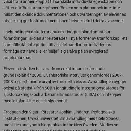
vuxit fram är mer kopplat till särskilda individuella egenskaper och
sätter därför skarpare gränser för vem som platsar och inte. Inte
minst den ökande dokumentationen och utvärderingen av elevernas
utveckling gör fostransdimensionen betydelsefull i detta avseende.
I avhandlingen diskuterar Joakim Lindgren bland annat hur
förändringar i skolan är relaterade till nya former av utanförskap i ett
samhälle där integration till viss del handlar om individernas
förmåga att hävda, eller ”sälja”, sig själva på en avreglerad
arbetsmarknad.
Eleverna i studien besvarade en enkät innan de lämnade
grundskolan år 2000. Livshistoriska intervjuer genomfördes 2007-
2008 med ett mindre
urval
av före detta elever. Avhandlingen bygger
också på statistik från SCB:s longitudinella integrationsdatabas för
sjukförsäkrings- och arbetsmarknadsstudier (LISA) och intervjuer
med lokalpolitiker och skolpersonal.
Fredagen den 9 april försvarar Joakim Lindgren, Pedagogiska
institutionen, Umeå universitet, sin avhandling med titeln Spaces,
mobilities and youth biographies in the New Sweden. Studies on