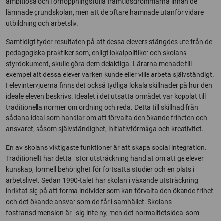
ambitiösa och förhoppningsfulla framtidsdrömmarna innan de
lämnade grundskolan, men att de oftare hamnade utanför vidare
utbildning och arbetsliv.
Samtidigt tyder resultaten på att dessa elevers stängdes ute från de
pedagogiska praktiker som, enligt lokalpolitiker och skolans
styrdokument, skulle göra dem delaktiga. Lärarna menade till
exempel att dessa elever varken kunde eller ville arbeta självständigt.
I elevintervjuerna finns det också tydliga lokala skillnader på hur den
ideale eleven beskrivs. Idealet i det utsatta området var kopplat till
traditionella normer om ordning och reda. Detta till skillnad från
sådana ideal som handlar om att förvalta den ökande friheten och
ansvaret, såsom självständighet, initiativförmåga och kreativitet.
En av skolans viktigaste funktioner är att skapa social integration.
Traditionellt har detta i stor utsträckning handlat om att ge elever
kunskap, formell behörighet för fortsatta studier och en plats i
arbetslivet. Sedan 1990-talet har skolan i växande utsträckning
inriktat sig på att forma individer som kan förvalta den ökande frihet
och det ökande ansvar som de får i samhället. Skolans
fostransdimension är i sig inte ny, men det normalitetsideal som