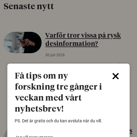
Senaste nytt
Varför tror vissa på rysk
desinformation?
30 juli 2026
Personer som är mer benägna att tro på
konspirationsteorier är ofta mer mottagliga
Få tips om ny
för rysk desinformation. Det visar en studie
forskning tre gånger i
från Försvarshögskolan med deltagare i fyra
europeiska länder.
veckan med vårt
Säkerhetspolitik
nyhetsbrev!
PS. Det är gratis och du kan avsluta när du vill.
Gammalt skinn var Sveriges