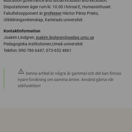
education governance and social inclusion and exclusion.
Disputationen äger rum kl. 10.00 i hörsal E, Humanisthuset.
Fakultetsopponent är
professor
Héctor Pérez Prieto,
Utbildningsvetenskap, Karlstads universitet.
Kontaktinformation
Joakim Lindgren,
joakim.lindgren@pedag.umu.se
Pedagogiska institutionen,Umeå universitet
Telefon: 090-786 6447, 073-652 4861
warning
Denna artikel är några år gammal och det kan finnas
nyare forskning om samma ämne. Använd gärna vår
sökfunktion!