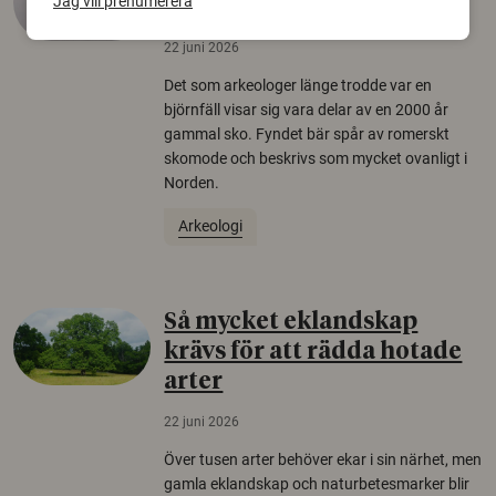
Jag vill prenumerera
äldsta sko
22 juni 2026
Det som arkeologer länge trodde var en
björnfäll visar sig vara delar av en 2000 år
gammal sko. Fyndet bär spår av romerskt
skomode och beskrivs som mycket ovanligt i
Norden.
Arkeologi
Så mycket eklandskap
krävs för att rädda hotade
arter
22 juni 2026
Över tusen arter behöver ekar i sin närhet, men
gamla eklandskap och naturbetesmarker blir