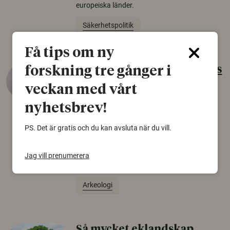
europeiska länder.
Säkerhetspolitik
Få tips om ny
Gammalt skinn var Sveriges
forskning tre gånger i
äldsta sko
veckan med vårt
22 juni 2026
nyhetsbrev!
Det som arkeologer länge trodde var en
PS. Det är gratis och du kan avsluta när du vill.
björnfäll visar sig vara delar av en 2000 år
gammal sko. Fyndet bär spår av romerskt
skomode och beskrivs som mycket ovanligt i
Jag vill prenumerera
Norden.
Arkeologi
Så mycket eklandskap