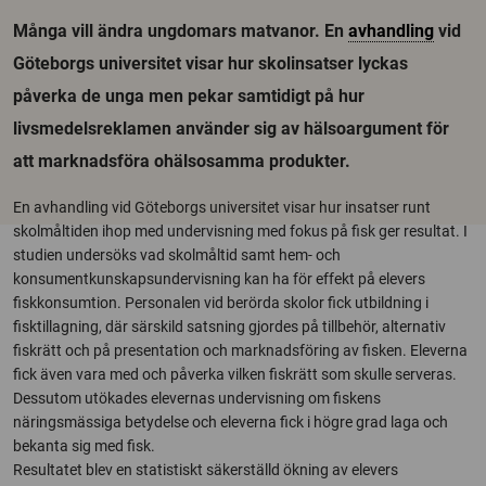
Många vill ändra ungdomars matvanor. En
avhandling
vid
Göteborgs universitet visar hur skolinsatser lyckas
påverka de unga men pekar samtidigt på hur
livsmedelsreklamen använder sig av hälsoargument för
att marknadsföra ohälsosamma produkter.
En avhandling vid Göteborgs universitet visar hur insatser runt
skolmåltiden ihop med undervisning med fokus på fisk ger resultat. I
studien undersöks vad skolmåltid samt hem- och
konsumentkunskapsundervisning kan ha för effekt på elevers
fiskkonsumtion. Personalen vid berörda skolor fick utbildning i
fisktillagning, där särskild satsning gjordes på tillbehör, alternativ
fiskrätt och på presentation och marknadsföring av fisken. Eleverna
fick även vara med och påverka vilken fiskrätt som skulle serveras.
Dessutom utökades elevernas undervisning om fiskens
näringsmässiga betydelse och eleverna fick i högre grad laga och
bekanta sig med fisk.
Resultatet blev en statistiskt säkerställd ökning av elevers