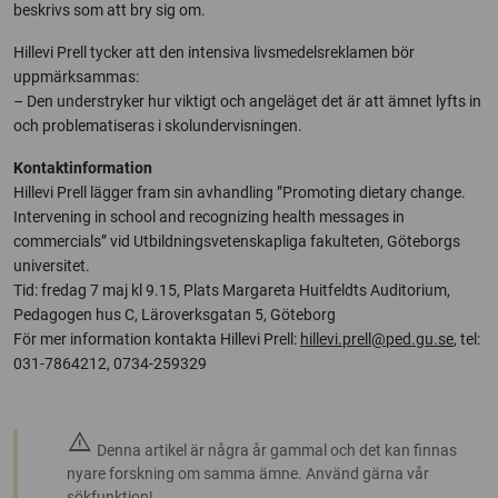
beskrivs som att bry sig om.
Hillevi Prell tycker att den intensiva livsmedelsreklamen bör
uppmärksammas:
– Den understryker hur viktigt och angeläget det är att ämnet lyfts in
och problematiseras i skolundervisningen.
Kontaktinformation
Hillevi Prell lägger fram sin avhandling ”Promoting dietary change.
Intervening in school and recognizing health messages in
commercials” vid Utbildningsvetenskapliga fakulteten, Göteborgs
universitet.
Tid: fredag 7 maj kl 9.15, Plats Margareta Huitfeldts Auditorium,
Pedagogen hus C, Läroverksgatan 5, Göteborg
För mer information kontakta Hillevi Prell:
hillevi.prell@ped.gu.se
, tel:
031-7864212, 0734-259329
warning
Denna artikel är några år gammal och det kan finnas
nyare forskning om samma ämne. Använd gärna vår
sökfunktion!