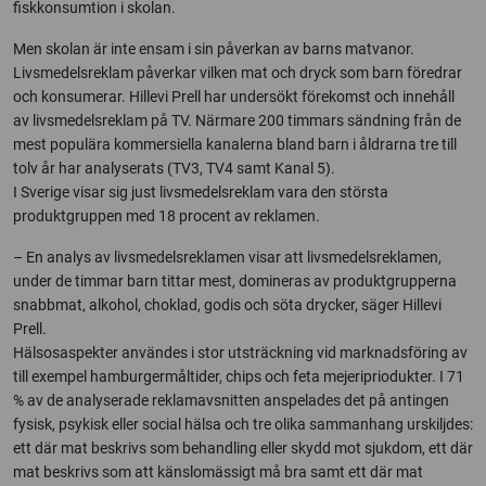
fiskkonsumtion i skolan.
Men skolan är inte ensam i sin påverkan av barns matvanor.
Livsmedelsreklam påverkar vilken mat och dryck som barn föredrar
och konsumerar. Hillevi Prell har undersökt förekomst och innehåll
av livsmedelsreklam på TV. Närmare 200 timmars sändning från de
mest populära kommersiella kanalerna bland barn i åldrarna tre till
tolv år har analyserats (TV3, TV4 samt Kanal 5).
I Sverige visar sig just livsmedelsreklam vara den största
produktgruppen med 18 procent av reklamen.
– En analys av livsmedelsreklamen visar att livsmedelsreklamen,
under de timmar barn tittar mest, domineras av produktgrupperna
snabbmat, alkohol, choklad, godis och söta drycker, säger Hillevi
Prell.
Hälsosaspekter användes i stor utsträckning vid marknadsföring av
till exempel hamburgermåltider, chips och feta mejeripriodukter. I 71
% av de analyserade reklamavsnitten anspelades det på antingen
fysisk, psykisk eller social hälsa och tre olika sammanhang urskiljdes:
ett där mat beskrivs som behandling eller skydd mot sjukdom, ett där
mat beskrivs som att känslomässigt må bra samt ett där mat