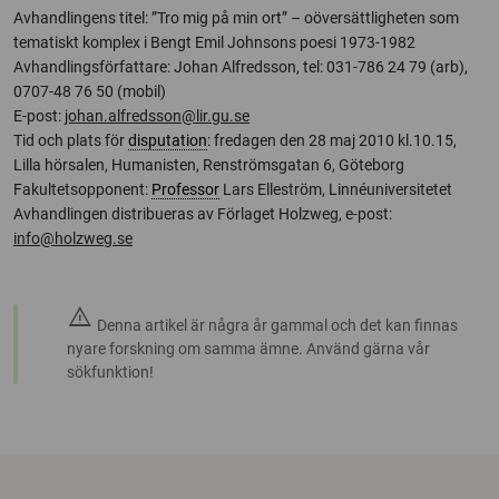
Avhandlingens titel: ”Tro mig på min ort” – oöversättligheten som
tematiskt komplex i Bengt Emil Johnsons poesi 1973-1982
Avhandlingsförfattare: Johan Alfredsson, tel: 031-786 24 79 (arb),
0707-48 76 50 (mobil)
E-post:
johan.alfredsson@lir.gu.se
Tid och plats för
disputation
: fredagen den 28 maj 2010 kl.10.15,
Lilla hörsalen, Humanisten, Renströmsgatan 6, Göteborg
Fakultetsopponent:
Professor
Lars Elleström, Linnéuniversitetet
Avhandlingen distribueras av Förlaget Holzweg, e-post:
info@holzweg.se
warning
Denna artikel är några år gammal och det kan finnas
nyare forskning om samma ämne. Använd gärna vår
sökfunktion!