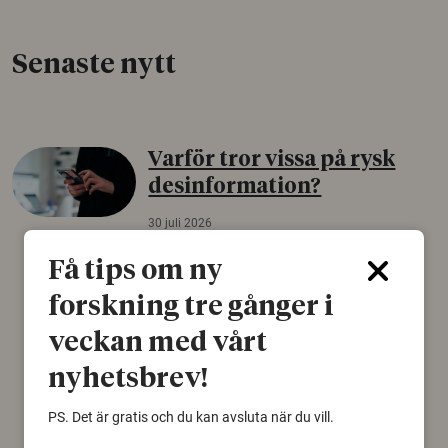
Senaste nytt
Varför tror vissa på rysk
desinformation?
30 juli 2026
Personer som är mer benägna att tro på
Få tips om ny
konspirationsteorier är ofta mer mottagliga
för rysk desinformation. Det visar en studie
forskning tre gånger i
från Försvarshögskolan med deltagare i fyra
veckan med vårt
europeiska länder.
nyhetsbrev!
Säkerhetspolitik
PS. Det är gratis och du kan avsluta när du vill.