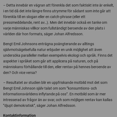
– Detta innebär en vägran att förenkla det som faktiskt inte är enkelt,
i en tid då det inte längre finns utrymme för sådant som inte går att
förenkla till en slogan eller en catch-phrase (eller ett
pressmeddelande, rent av…). Men det innebär också en tanke om
varje människas villkor som fullständigt beroende av den plats i
världen där hon formats, säger Johan Alfredsson.
Bengt Emil Johnsons enträgna poängterande av alltings
självmotsägelsefulla natur erbjuder en unik möjlighet att även
undersöka paralleller mellan exempelvis ekologi och språk. Finns det
aspekter i språket som går att applicera på naturen, och på
människans förhållande till den, eller rentav på hennes beroende av
den? Och vice versa?
– Resultatet av studien blir en uppfriskande motbild mot det som
Bengt Emil Johnson själv talat om som ”konsumtions- och
informationsvärldens inflytande på oss”. En motbild som är mer
intresserad av frågor än av svar, och som möjligen rentav kan kallas
”djupt demokratisk”, säger Johan Alfredsson.
Kontaktinformation