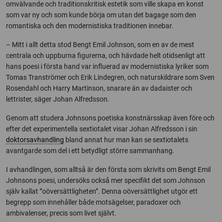
omvälvande och traditionskritisk estetik som ville skapa en konst
som var ny och som kunde börja om utan det bagage som den
romantiska och den modernistiska traditionen innebar.
– Mitt i allt detta stod Bengt Emil Johnson, som en av de mest
centrala och uppburna figurerna, och hävdade helt otidsenligt att
hans poesi i första hand var influerad av modernistiska lyriker som
Tomas Tranströmer och Erik Lindegren, och naturskildrare som Sven
Rosendahl och Harry Martinson, snarare än av dadaister och
lettrister, säger Johan Alfredsson.
Genom att studera Johnsons poetiska konstnärsskap även före och
efter det experimentella sextiotalet visar Johan Alfredsson i sin
doktorsavhandling
bland annat hur man kan se sextiotalets
avantgarde som del i ett betydligt större sammanhang.
I avhandlingen, som alltså är den första som skrivits om Bengt Emil
Johnsons poesi, undersöks också mer specifikt det som Johnson
själv kallat ”oöversättligheten”. Denna oöversättlighet utgör ett
begrepp som innehåller både motsägelser, paradoxer och
ambivalenser, precis som livet självt.