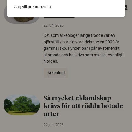
Gammalt skinn var Sveriges
Jag vill prenumerera
äldsta sko
22 juni 2026
Det som arkeologer länge trodde var en
björnfäll visar sig vara delar av en 2000 år
gammal sko. Fyndet bär spår av romerskt
skomode och beskrivs som mycket ovanligt i
Norden.
Arkeologi
Så mycket eklandskap
krävs för att rädda hotade
arter
22 juni 2026