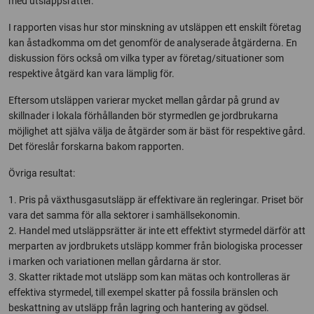
med utsläppsrätter.
I rapporten visas hur stor minskning av utsläppen ett enskilt företag
kan åstadkomma om det genomför de analyserade åtgärderna. En
diskussion förs också om vilka typer av företag/situationer som
respektive åtgärd kan vara lämplig för.
Eftersom utsläppen varierar mycket mellan gårdar på grund av
skillnader i lokala förhållanden bör styrmedlen ge jordbrukarna
möjlighet att själva välja de åtgärder som är bäst för respektive gård.
Det föreslår forskarna bakom rapporten.
Övriga resultat:
1. Pris på växthusgasutsläpp är effektivare än regleringar. Priset bör
vara det samma för alla sektorer i samhällsekonomin.
2. Handel med utsläppsrätter är inte ett effektivt styrmedel därför att
merparten av jordbrukets utsläpp kommer från biologiska processer
i marken och variationen mellan gårdarna är stor.
3. Skatter riktade mot utsläpp som kan mätas och kontrolleras är
effektiva styrmedel, till exempel skatter på fossila bränslen och
beskattning av utsläpp från lagring och hantering av gödsel.