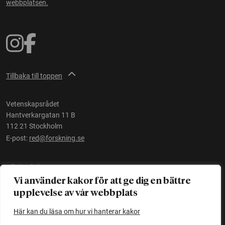
webbplatsen.
Tillbaka till toppen
Vetenskapsrådet
Hantverkargatan 11 B
112 21 Stockholm
E-post:
red@forskning.se
Tillgänglighet
Vi använder kakor för att ge dig en bättre
upplevelse av vår webbplats
Ett initiativ av
Vetenskapsrådet
Här kan du läsa om hur vi hanterar kakor