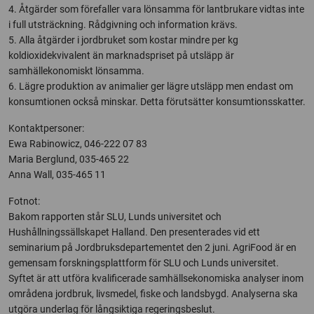
4. Åtgärder som förefaller vara lönsamma för lantbrukare vidtas inte
i full utsträckning. Rådgivning och information krävs.
5. Alla åtgärder i jordbruket som kostar mindre per kg
koldioxidekvivalent än marknadspriset på utsläpp är
samhällekonomiskt lönsamma.
6. Lägre produktion av animalier ger lägre utsläpp men endast om
konsumtionen också minskar. Detta förutsätter konsumtionsskatter.
Kontaktpersoner:
Ewa Rabinowicz, 046-222 07 83
Maria Berglund, 035-465 22
Anna Wall, 035-465 11
Fotnot:
Bakom rapporten står SLU, Lunds universitet och
Hushållningssällskapet Halland. Den presenterades vid ett
seminarium på Jordbruksdepartementet den 2 juni. AgriFood är en
gemensam forskningsplattform för SLU och Lunds universitet.
Syftet är att utföra kvalificerade samhällsekonomiska analyser inom
områdena jordbruk, livsmedel, fiske och landsbygd. Analyserna ska
utgöra underlag för långsiktiga regeringsbeslut.