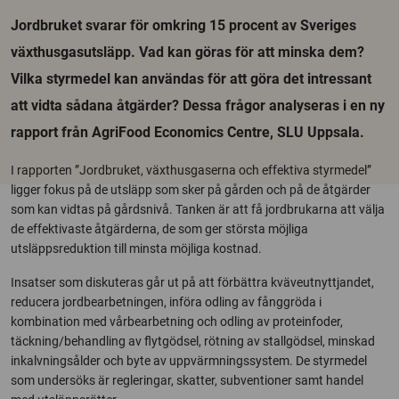
Jordbruket svarar för omkring 15 procent av Sveriges
växthusgasutsläpp. Vad kan göras för att minska dem?
Vilka styrmedel kan användas för att göra det intressant
att vidta sådana åtgärder? Dessa frågor analyseras i en ny
rapport från AgriFood Economics Centre, SLU Uppsala.
I rapporten ”Jordbruket, växthusgaserna och effektiva styrmedel”
ligger fokus på de utsläpp som sker på gården och på de åtgärder
som kan vidtas på gårdsnivå. Tanken är att få jordbrukarna att välja
de effektivaste åtgärderna, de som ger största möjliga
utsläppsreduktion till minsta möjliga kostnad.
Insatser som diskuteras går ut på att förbättra kväveutnyttjandet,
reducera jordbearbetningen, införa odling av fånggröda i
kombination med vårbearbetning och odling av proteinfoder,
täckning/behandling av flytgödsel, rötning av stallgödsel, minskad
inkalvningsålder och byte av uppvärmningssystem. De styrmedel
som undersöks är regleringar, skatter, subventioner samt handel