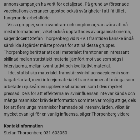
annonskampanjen ha varit för detaljerad. På grund av försenade
vaccinationsleveranser uppstod också svårigheter i att få till ett
fungerande arbetsflöde.
– Vissa grupper, som invandrare och ungdomar, var svåra att nå
med informationen, vilket också uppfattades av organisationerna,
säger
docent
Stefan Thorpenberg vid NHV. I framtiden kanske ändå
särskilda åtgärder måste prövas för att nå dessa grupper.
Thorpenberg berättar att det i materialet framtonar en intressant
skillnad mellan statistiskt material jämfört mot vad som sägs i
intervjuerna, mellan kvantitativt och kvalitativt material.
– I det statistiska materialet framstår svininfluensaepidemin som
bagatellartad, men i intervjumaterialet framkommer att många som
arbetade i sjukvården upplevde situationen som tidvis mycket
pressad. Dels för att effekterna av svininfluensan inte var kända och
många människor krävde information som inte var möjlig att ge, dels
för att flera unga människor hamnade på intensivvården, vilket är
mycket ovanligt för en vanlig influensa, säger Thorpenberg vidare.
Kontaktinformation
Stefan Thorpenberg 031-693950