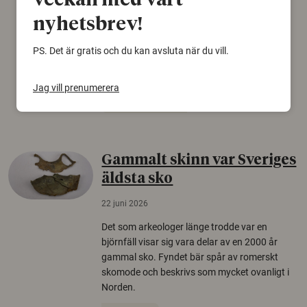
veckan med vårt
Personer som är mer benägna att tro på
nyhetsbrev!
konspirationsteorier är ofta mer mottagliga
för rysk desinformation. Det visar en studie
PS. Det är gratis och du kan avsluta när du vill.
från Försvarshögskolan med deltagare i fyra
europeiska länder.
Jag vill prenumerera
Säkerhetspolitik
Gammalt skinn var Sveriges
äldsta sko
22 juni 2026
Det som arkeologer länge trodde var en
björnfäll visar sig vara delar av en 2000 år
gammal sko. Fyndet bär spår av romerskt
skomode och beskrivs som mycket ovanligt i
Norden.