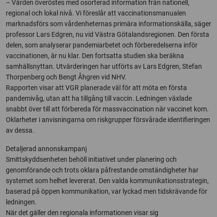
– Vården överöstes med osorterad information från nationell,
regional och lokal nivå. Vi föreslår att vaccinationsmanualen
marknadsförs som vårdenheternas primära informationskälla, säger
professor Lars Edgren, nu vid Västra Götalandsregionen. Den första
delen, som analyserar pandemiarbetet och förberedelserna inför
vaccinationen, är nu klar. Den fortsatta studien ska beräkna
samhällsnyttan. Utvärderingen har utförts av Lars Edgren, Stefan
Thorpenberg och Bengt Åhgren vid NHV.
Rapporten visar att VGR planerade väl för att möta en första
pandemivåg, utan att ha tillgång till vaccin. Ledningen växlade
snabbt över till att förbereda för massvaccination när vaccinet kom.
Oklarheter i anvisningarna om riskgrupper försvårade identifieringen
av dessa.
Detaljerad annonskampanj
Smittskyddsenheten behöll initiativet under planering och
genomförande och trots oklara påfrestande omständigheter har
systemet som helhet levererat. Den valda kommunikationsstrategin,
baserad på öppen kommunikation, var lyckad men tidskrävande för
ledningen.
När det gäller den regionala informationen visar sig