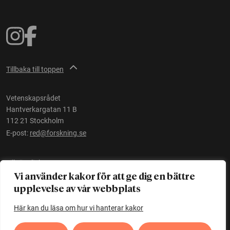
Tillbaka till toppen
Vetenskapsrådet
Hantverkargatan 11 B
112 21 Stockholm
E-post:
red@forskning.se
Tillgänglighet
Vi använder kakor för att ge dig en bättre
upplevelse av vår webbplats
Ett initiativ av
Vetenskapsrådet
Här kan du läsa om hur vi hanterar kakor