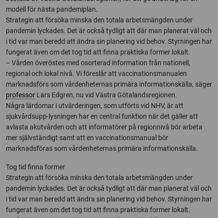
modell för nästa pandemiplan.
Strategin att försöka minska den totala arbetsmängden under
pandemin lyckades. Det är också tydligt att där man planerat väl och
i tid var man beredd att ändra sin planering vid behov. Styrningen har
fungerat även om det tog tid att finna praktiska former lokalt.
– Vården överöstes med osorterad information från nationell,
regional och lokal nivå. Vi föreslår att vaccinationsmanualen
marknadsförs som vårdenheternas primära informationskälla, säger
professor
Lars Edgren, nu vid Västra Götalandsregionen.
Några lärdomar i utvärderingen, som utförts vid NHV, är att
sjukvårdsupp-lysningen har en central funktion när det gäller att
avlasta akutvården och att informatörer på regionnivå bör arbeta
mer självständigt samt att en vaccinationsmanual bör
marknadsföras som vårdenheternas primära informationskälla.
Tog tid finna former
Strategin att försöka minska den totala arbetsmängden under
pandemin lyckades. Det är också tydligt att där man planerat väl och
i tid var man beredd att ändra sin planering vid behov. Styrningen har
fungerat även om det tog tid att finna praktiska former lokalt.