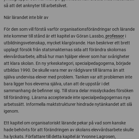
så att det anknyter till arbetslivet.
När lärandet inte blir av
För den som vill förstå varför organisationsförändringar och lärande
inte kommer till stånd är ett kapitel av Göran Lassbo,
professor
i
utbildningsvetenskap, mycket klargörande. Han beskriver ett brett
upplagt försök från statsmakternas sida att förändra skolornas
elevvårdsarbete, alltså hur man hjälper elever som har svårigheter
att klara skolan. En ny yrkeskategori, specialpedagogerna, började
utbildas 1990. De skulle vara mer av rådgivare till lärarna än att
själva undervisa elever med problem. Tanken var att problemen inte
bara ligger hos eleverna själva, utan att de uppstår i det
sammanhang de befinner sig. Till stora delar misslyckades försöken
till förändring. Lärarna accepterade inte specialpedagogernas nya
arbetssätt. Informella maktstrukturer hindrade nytänkandet att slå
igenom.
Ett kapitel om organisatoriskt lärande pekar på vad som kanske
hade behövts för att förändringen av skolans elevvårdsarbete skulle
ha lyckats. Författare till detta kapitel är Yvonne Lagrosen,