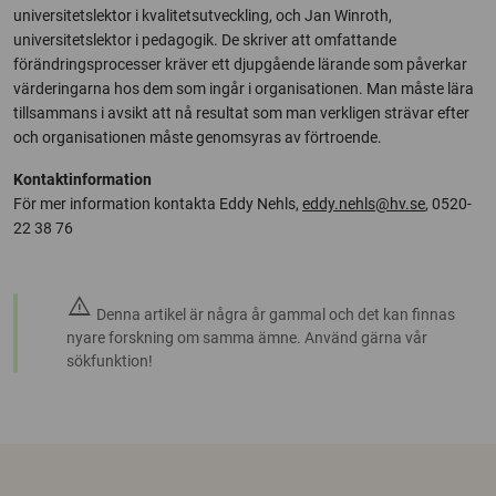
universitetslektor i kvalitetsutveckling, och Jan Winroth,
universitetslektor i pedagogik. De skriver att omfattande
förändringsprocesser kräver ett djupgående lärande som påverkar
värderingarna hos dem som ingår i organisationen. Man måste lära
tillsammans i avsikt att nå resultat som man verkligen strävar efter
och organisationen måste genomsyras av förtroende.
Kontaktinformation
För mer information kontakta Eddy Nehls,
eddy.nehls@hv.se
, 0520-
22 38 76
warning
Denna artikel är några år gammal och det kan finnas
nyare forskning om samma ämne. Använd gärna vår
sökfunktion!