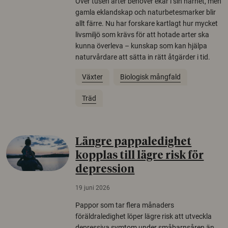
Över tusen arter behöver ekar i sin närhet, men
gamla eklandskap och naturbetesmarker blir
allt färre. Nu har forskare kartlagt hur mycket
livsmiljö som krävs för att hotade arter ska
kunna överleva – kunskap som kan hjälpa
naturvårdare att sätta in rätt åtgärder i tid.
Växter
Biologisk mångfald
Träd
Längre pappaledighet
kopplas till lägre risk för
depression
19 juni 2026
Pappor som tar flera månaders
föräldraledighet löper lägre risk att utveckla
depressiva symtom under småbarnsåren än