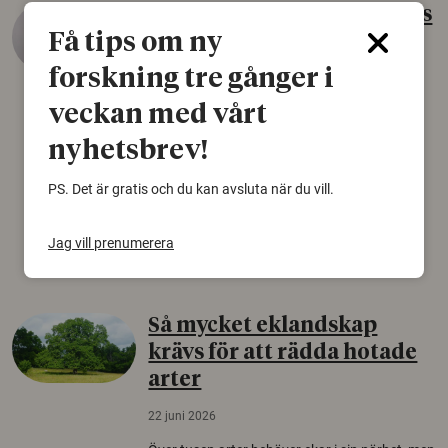
Gammalt skinn var Sveriges
Få tips om ny
äldsta sko
forskning tre gånger i
22 juni 2026
veckan med vårt
Det som arkeologer länge trodde var en
björnfäll visar sig vara delar av en 2000 år
nyhetsbrev!
gammal sko. Fyndet bär spår av romerskt
skomode och beskrivs som mycket ovanligt i
PS. Det är gratis och du kan avsluta när du vill.
Norden.
Arkeologi
Jag vill prenumerera
Så mycket eklandskap
krävs för att rädda hotade
arter
22 juni 2026