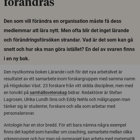
förändras
Den som vill förändra en organisation måste få dess
medlemmar att lära nytt. Men ofta blir det inget lärande
och förändringsförsöken strandar. Vad är det som kan gå
snett och hur ska man göra istället? En del av svaren finns
i en ny bok.
Den nyutkomna boken Lärande i och för det nya arbetslivet är
resultatet av ett samarbete inom forskargruppen med samma namn
på Högskolan Väst. 23 forskare från vitt skilda discipliner, men med
en tonvikt på
samhällsvetenskap
bidrar. Redaktörer är Stefan
Lagrosen, Ulrika Lundh Snis och Eddy Nehls och målgruppen man
tänker sig är studenter, forskare och alla som arbetar med
personalansvar.
Antologin har en stor bredd. För att bara nämna några exempel
finns det kapitel som handlar om coaching, samarbete mellan olika
yrkesgrupper och hur man på gymnasiet kan arbeta med matematik