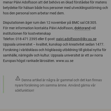
menar Päivi Adolfsson att det behövs en ökad förståelse för matens
betydelse för hälsan både hos personer med utvecklingsstörning och
hos den personal som arbetar med dem.
Disputationen äger rum den 12 november på BMC sal C8:305.
För mer information kontakta Päivi Adolfsson,
doktorand
vid
institutionen för kostvetenskap
Telefon: 018-471 2395 eller E-post:
paivi.adolfsson@ikv.uu.se
Uppsala universitet – kvalitet, kunskap och kreativitet sedan 1477.
Forskning i världsklass och högklassig utbildning till global nytta för
samhälle, näringsliv och kultur. Uppsala universitet är ett av norra
Europas högst rankade lärosäten. www.uu.se
warning
Denna artikel är några år gammal och det kan finnas
nyare forskning om samma ämne. Använd gärna vår
sökfunktion!