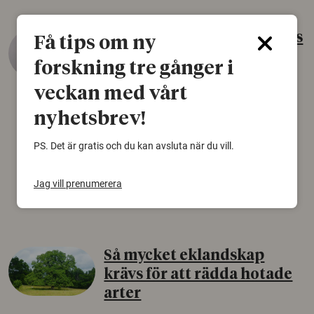
Gammalt skinn var Sveriges
Få tips om ny
äldsta sko
forskning tre gånger i
22 juni 2026
veckan med vårt
Det som arkeologer länge trodde var en
nyhetsbrev!
björnfäll visar sig vara delar av en 2000 år
gammal sko. Fyndet bär spår av romerskt
PS. Det är gratis och du kan avsluta när du vill.
skomode och beskrivs som mycket ovanligt i
Norden.
Jag vill prenumerera
Arkeologi
Så mycket eklandskap
krävs för att rädda hotade
arter