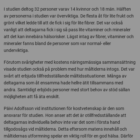
I studien deltog 32 personer varav 14 kvinnor och 18 män. Hälften
av personerna i studien var överviktiga. De flesta åt för lite frukt och
grönt vilket ledde till att de fick i sig för lite fibrer. Det var också
vanligt att deltagarna fick i sig så pass lite vitaminer och mineraler
att det kan innebära hälsorisker. Lägst intag av fibrer, vitaminer och
mineraler fanns bland de personer som var normal- eller
underviktiga.
Förutom svårigheter med kostens näringsmässiga sammansättning
visade studien också på problem med hur måltiderna intogs. Det var
svårt att erbjuda tillfredsställande måltidssituationer. Många av
deltagarna som åt ensamma hade hellre ätit tillsammans med
andra. Samtidigt erbjöds personer med stort behov av stöd sällan
möjligheten att få äta enskilt.
Päivi Adolfsson vid institutionen för kostvetenskap är den som
ansvarar för studien. Hon anser att det är otillfredsställande att
deltagarnas individuella behov inte var det som i första hand
tillgodosågs vid måltiderna. Detta eftersom matens innehåll och
måltidernas utformning spelar en viktig roll för en god hälsa. Därför