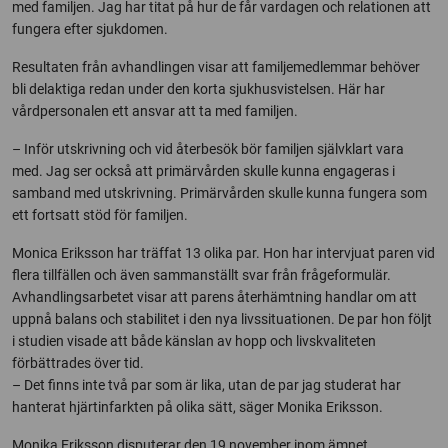
med familjen. Jag har titat på hur de får vardagen och relationen att
fungera efter sjukdomen.
Resultaten från avhandlingen visar att familjemedlemmar behöver
bli delaktiga redan under den korta sjukhusvistelsen. Här har
vårdpersonalen ett ansvar att ta med familjen.
– Inför utskrivning och vid återbesök bör familjen självklart vara
med. Jag ser också att primärvården skulle kunna engageras i
samband med utskrivning. Primärvården skulle kunna fungera som
ett fortsatt stöd för familjen.
Monica Eriksson har träffat 13 olika par. Hon har intervjuat paren vid
flera tillfällen och även sammanställt svar från frågeformulär.
Avhandlingsarbetet visar att parens återhämtning handlar om att
uppnå balans och stabilitet i den nya livssituationen. De par hon följt
i studien visade att både känslan av hopp och livskvaliteten
förbättrades över tid.
– Det finns inte två par som är lika, utan de par jag studerat har
hanterat hjärtinfarkten på olika sätt, säger Monika Eriksson.
Monika Eriksson disputerar den 19 november inom ämnet