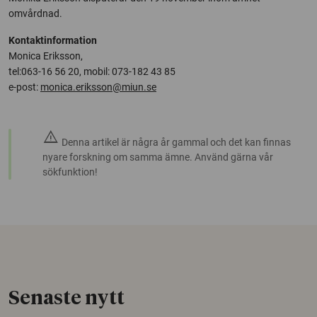
omvårdnad.
Kontaktinformation
Monica Eriksson,
tel:063-16 56 20, mobil: 073-182 43 85
e-post:
monica.eriksson@miun.se
warning
Denna artikel är några år gammal och det kan finnas
nyare forskning om samma ämne. Använd gärna vår
sökfunktion!
Senaste nytt