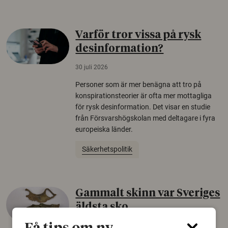
Varför tror vissa på rysk
desinformation?
30 juli 2026
Personer som är mer benägna att tro på
konspirationsteorier är ofta mer mottagliga
för rysk desinformation. Det visar en studie
från Försvarshögskolan med deltagare i fyra
europeiska länder.
Säkerhetspolitik
Gammalt skinn var Sveriges
äldsta sko
22 juni 2026