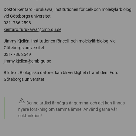
Doktor
Kentaro Furukawa, Institutionen för cell- och molekylärbiologi
vid Göteborgs universitet
031- 786 2598
kentaro.furukawa@cmb.gu.se
Jimmy Kjellén, Institutionen för cell- och molekylärbiologi vid
Göteborgs universitet
031- 786 2549
jimmy.kjellen@cmb.gu.se
Bildtext: Biologiska datorer kan bli verklighet i framtiden. Foto:
Göteborgs universitet
warning
Denna artikel är några år gammal och det kan finnas
nyare forskning om samma ämne. Använd gärna vår
sökfunktion!