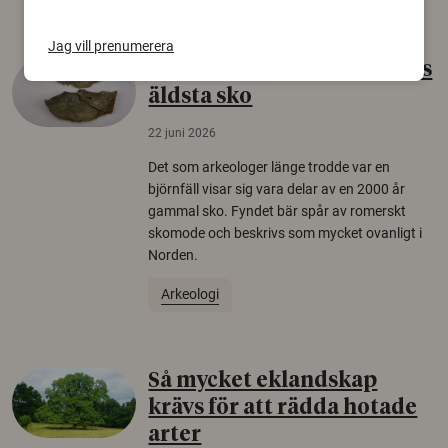
Jag vill prenumerera
Gammalt skinn var Sveriges
äldsta sko
22 juni 2026
Det som arkeologer länge trodde var en
björnfäll visar sig vara delar av en 2000 år
gammal sko. Fyndet bär spår av romerskt
skomode och beskrivs som mycket ovanligt i
Norden.
Arkeologi
Så mycket eklandskap
krävs för att rädda hotade
arter