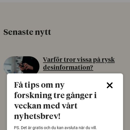
Senaste nytt
Varför tror vissa på rysk
desinformation?
30 juli 2026
Få tips om ny
Personer som är mer benägna att tro på
forskning tre gånger i
konspirationsteorier är ofta mer mottagliga
för rysk desinformation. Det visar en studie
veckan med vårt
från Försvarshögskolan med deltagare i fyra
europeiska länder.
nyhetsbrev!
Säkerhetspolitik
PS. Det är gratis och du kan avsluta när du vill.