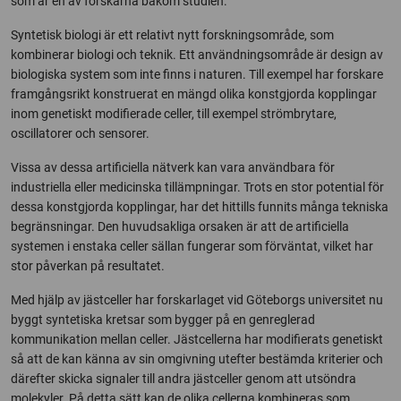
som är en av forskarna bakom studien.
Syntetisk biologi är ett relativt nytt forskningsområde, som
kombinerar biologi och teknik. Ett användningsområde är design av
biologiska system som inte finns i naturen. Till exempel har forskare
framgångsrikt konstruerat en mängd olika konstgjorda kopplingar
inom genetiskt modifierade celler, till exempel strömbrytare,
oscillatorer och sensorer.
Vissa av dessa artificiella nätverk kan vara användbara för
industriella eller medicinska tillämpningar. Trots en stor potential för
dessa konstgjorda kopplingar, har det hittills funnits många tekniska
begränsningar. Den huvudsakliga orsaken är att de artificiella
systemen i enstaka celler sällan fungerar som förväntat, vilket har
stor påverkan på resultatet.
Med hjälp av jästceller har forskarlaget vid Göteborgs universitet nu
byggt syntetiska kretsar som bygger på en genreglerad
kommunikation mellan celler. Jästcellerna har modifierats genetiskt
så att de kan känna av sin omgivning utefter bestämda kriterier och
därefter skicka signaler till andra jästceller genom att utsöndra
molekyler. På detta sätt kan de olika cellerna kombineras som