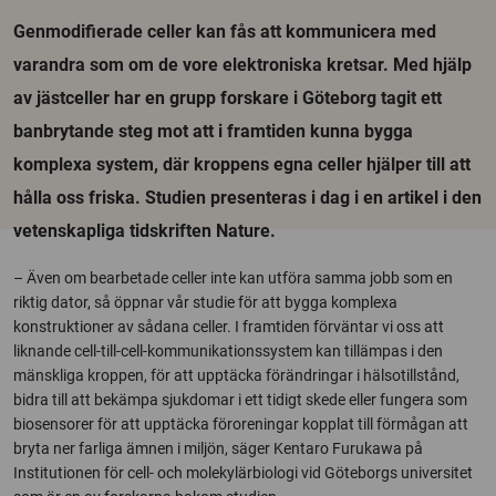
Genmodifierade celler kan fås att kommunicera med
varandra som om de vore elektroniska kretsar. Med hjälp
av jästceller har en grupp forskare i Göteborg tagit ett
banbrytande steg mot att i framtiden kunna bygga
komplexa system, där kroppens egna celler hjälper till att
hålla oss friska. Studien presenteras i dag i en artikel i den
vetenskapliga tidskriften Nature.
– Även om bearbetade celler inte kan utföra samma jobb som en
riktig dator, så öppnar vår studie för att bygga komplexa
konstruktioner av sådana celler. I framtiden förväntar vi oss att
liknande cell-till-cell-kommunikationssystem kan tillämpas i den
mänskliga kroppen, för att upptäcka förändringar i hälsotillstånd,
bidra till att bekämpa sjukdomar i ett tidigt skede eller fungera som
biosensorer för att upptäcka föroreningar kopplat till förmågan att
bryta ner farliga ämnen i miljön, säger Kentaro Furukawa på
Institutionen för cell- och molekylärbiologi vid Göteborgs universitet