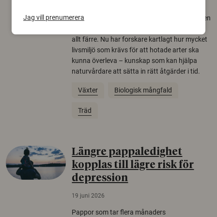
22 juni 2026
Jag vill prenumerera
Över tusen arter behöver ekar i sin närhet, men
gamla eklandskap och naturbetesmarker blir
allt färre. Nu har forskare kartlagt hur mycket
livsmiljö som krävs för att hotade arter ska
kunna överleva – kunskap som kan hjälpa
naturvårdare att sätta in rätt åtgärder i tid.
Växter
Biologisk mångfald
Träd
Längre pappaledighet
kopplas till lägre risk för
depression
19 juni 2026
Pappor som tar flera månaders