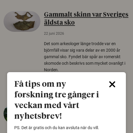
Gammalt skinn var Sveriges
äldsta sko
22 juni 2026
Det som arkeologer länge trodde var en
björnfäll visar sig vara delar av en 2000 år
gammal sko. Fyndet bär spår av romerskt
skomode och beskrivs som mycket ovanligt i
Norden.
Arkeologi
Få tips om ny
forskning tre gånger i
veckan med vårt
Så mycket eklandskap
krävs för att rädda hotade
nyhetsbrev!
arter
PS. Det är gratis och du kan avsluta när du vill.