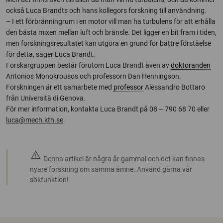
också Luca Brandts och hans kollegors forskning till användning.
– I ett förbränningrum i en motor vill man ha turbulens för att erhålla
den bästa mixen mellan luft och bränsle. Det ligger en bit fram i tiden,
men forskningsresultatet kan utgöra en grund för bättre förståelse
för detta, säger Luca Brandt.
Forskargruppen består förutom Luca Brandt även av
doktoranden
Antonios Monokrousos och professorn Dan Henningson.
Forskningen är ett samarbete med
professor
Alessandro Bottaro
från Università di Genova.
För mer information, kontakta Luca Brandt på 08 – 790 68 70 eller
luca@mech.kth.se
.
warning
Denna artikel är några år gammal och det kan finnas
nyare forskning om samma ämne. Använd gärna vår
sökfunktion!