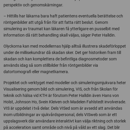
perspektiv och genomskärningar.
– Hittills har läkarna bara haft patientens eventuella berättelse och
röntgenbilder att utgå från för att fatta rätt beslut. Genom
simulering av traumat kan läkaren få ytterligare en pusselbit med
information då rätt behandling skall väljas, säger Peter Halldin.
Olyckorna kan med modellernas hjälp alltså illustrera skadeförloppet
under de millisekundrar då skadan sker. Det ger historiken fram till
skadan och kan komplettera de befintliga diagnosmetoder som
används idag så som stillbilder från röntgenbilder via
datortomografi eller magnetkamera.
Projektet och verktyget med modeller och simuleringsmjukvara heter
Visualisering genom bild och simulering, VIS, och från Skolan för
teknik och hälsa vid KTH är förutom Peter Halldin även Hans von
Holst, Johnson Ho, Svein Kleiven och Madelen Fahlstedt involverade.
VIS är uppdelat i två delar. Dels VISed som är avsedd att användas
inom utbildningar av sjukvårdspersonal, dels VISweb som är ett
uppslagsverk där användare interaktivt kan välja riktning och storlek
på acceleration samt område och nivå på våld av ett slag. Det blir