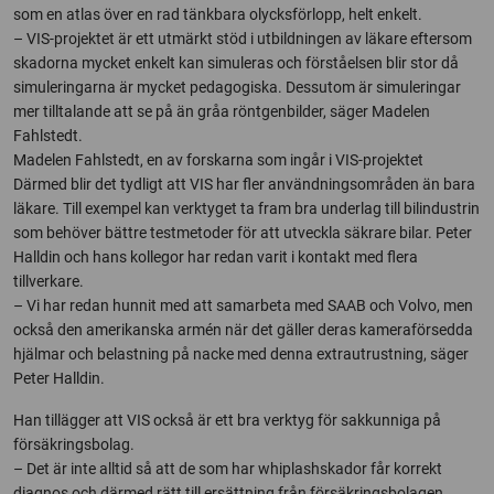
som en atlas över en rad tänkbara olycksförlopp, helt enkelt.
– VIS-projektet är ett utmärkt stöd i utbildningen av läkare eftersom
skadorna mycket enkelt kan simuleras och förståelsen blir stor då
simuleringarna är mycket pedagogiska. Dessutom är simuleringar
mer tilltalande att se på än gråa röntgenbilder, säger Madelen
Fahlstedt.
Madelen Fahlstedt, en av forskarna som ingår i VIS-projektet
Därmed blir det tydligt att VIS har fler användningsområden än bara
läkare. Till exempel kan verktyget ta fram bra underlag till bilindustrin
som behöver bättre testmetoder för att utveckla säkrare bilar. Peter
Halldin och hans kollegor har redan varit i kontakt med flera
tillverkare.
– Vi har redan hunnit med att samarbeta med SAAB och Volvo, men
också den amerikanska armén när det gäller deras kameraförsedda
hjälmar och belastning på nacke med denna extrautrustning, säger
Peter Halldin.
Han tillägger att VIS också är ett bra verktyg för sakkunniga på
försäkringsbolag.
– Det är inte alltid så att de som har whiplashskador får korrekt
diagnos och därmed rätt till ersättning från försäkringsbolagen.