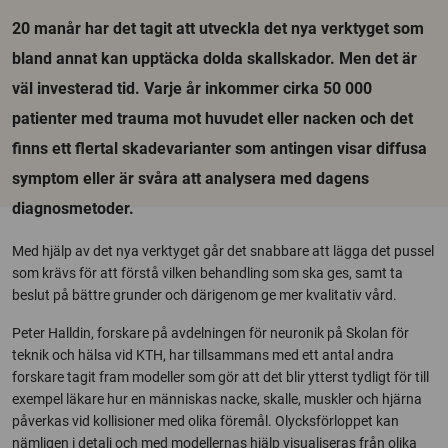
20 manår har det tagit att utveckla det nya verktyget som
bland annat kan upptäcka dolda skallskador. Men det är
väl investerad tid. Varje år inkommer cirka 50 000
patienter med trauma mot huvudet eller nacken och det
finns ett flertal skadevarianter som antingen visar diffusa
symptom eller är svåra att analysera med dagens
diagnosmetoder.
Med hjälp av det nya verktyget går det snabbare att lägga det pussel
som krävs för att förstå vilken behandling som ska ges, samt ta
beslut på bättre grunder och därigenom ge mer kvalitativ vård.
Peter Halldin, forskare på avdelningen för neuronik på Skolan för
teknik och hälsa vid KTH, har tillsammans med ett antal andra
forskare tagit fram modeller som gör att det blir ytterst tydligt för till
exempel läkare hur en människas nacke, skalle, muskler och hjärna
påverkas vid kollisioner med olika föremål. Olycksförloppet kan
nämligen i detalj och med modellernas hjälp visualiseras från olika