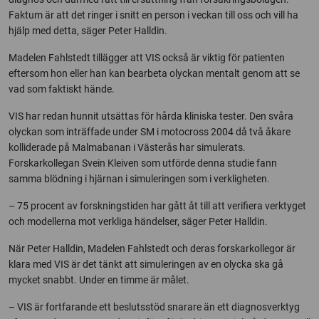
Faktum är att det ringer i snitt en person i veckan till oss och vill ha
hjälp med detta, säger Peter Halldin.
Madelen Fahlstedt tillägger att VIS också är viktig för patienten
eftersom hon eller han kan bearbeta olyckan mentalt genom att se
vad som faktiskt hände.
VIS har redan hunnit utsättas för hårda kliniska tester. Den svåra
olyckan som inträffade under SM i motocross 2004 då två åkare
kolliderade på Malmabanan i Västerås har simulerats.
Forskarkollegan Svein Kleiven som utförde denna studie fann
samma blödning i hjärnan i simuleringen som i verkligheten.
– 75 procent av forskningstiden har gått åt till att verifiera verktyget
och modellerna mot verkliga händelser, säger Peter Halldin.
När Peter Halldin, Madelen Fahlstedt och deras forskarkollegor är
klara med VIS är det tänkt att simuleringen av en olycka ska gå
mycket snabbt. Under en timme är målet.
– VIS är fortfarande ett beslutsstöd snarare än ett diagnosverktyg