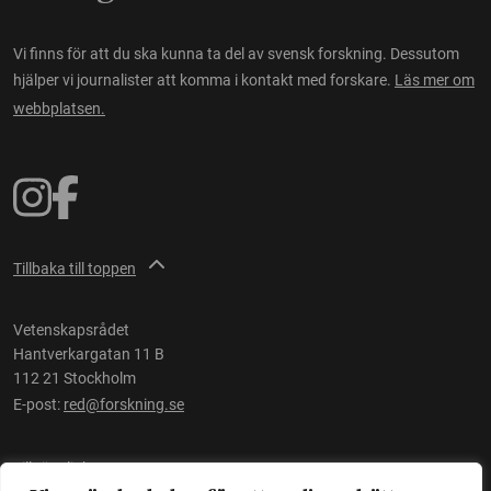
Vi finns för att du ska kunna ta del av svensk forskning. Dessutom
hjälper vi journalister att komma i kontakt med forskare.
Läs mer om
webbplatsen.
Tillbaka till toppen
Vetenskapsrådet
Hantverkargatan 11 B
112 21 Stockholm
E-post:
red@forskning.se
Tillgänglighet