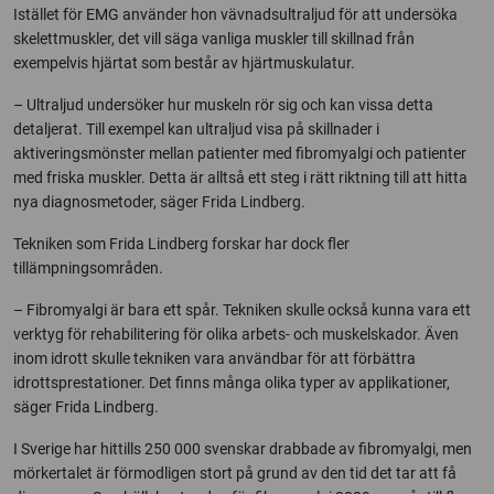
Istället för EMG använder hon vävnadsultraljud för att undersöka
skelettmuskler, det vill säga vanliga muskler till skillnad från
exempelvis hjärtat som består av hjärtmuskulatur.
– Ultraljud undersöker hur muskeln rör sig och kan vissa detta
detaljerat. Till exempel kan ultraljud visa på skillnader i
aktiveringsmönster mellan patienter med fibromyalgi och patienter
med friska muskler. Detta är alltså ett steg i rätt riktning till att hitta
nya diagnosmetoder, säger Frida Lindberg.
Tekniken som Frida Lindberg forskar har dock fler
tillämpningsområden.
– Fibromyalgi är bara ett spår. Tekniken skulle också kunna vara ett
verktyg för rehabilitering för olika arbets- och muskelskador. Även
inom idrott skulle tekniken vara användbar för att förbättra
idrottsprestationer. Det finns många olika typer av applikationer,
säger Frida Lindberg.
I Sverige har hittills 250 000 svenskar drabbade av fibromyalgi, men
mörkertalet är förmodligen stort på grund av den tid det tar att få