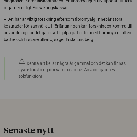
diagnosen. Samhällskostnaden för fibromyalgi 2009 uppgår till flera
miljarder enligt Försäkringskassan.
– Det här är viktig forskning eftersom fibromyalgi innebär stora
kostnader för samhället. I förlängningen kan forskningen komma till
användning när det gäller att hjälpa patienter med fibromyalgi till en
bättre och friskare tillvaro, säger Frida Lindberg.
warning
Denna artikel är några år gammal och det kan finnas
nyare forskning om samma ämne. Använd gärna vår
sökfunktion!
Senaste nytt