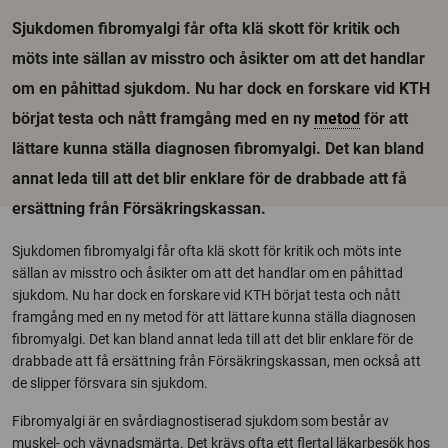
Sjukdomen fibromyalgi får ofta klä skott för kritik och
möts inte sällan av misstro och åsikter om att det handlar
om en påhittad sjukdom. Nu har dock en forskare vid KTH
börjat testa och nått framgång med en ny
metod
för att
lättare kunna ställa diagnosen fibromyalgi. Det kan bland
annat leda till att det blir enklare för de drabbade att få
ersättning från Försäkringskassan.
Sjukdomen fibromyalgi får ofta klä skott för kritik och möts inte
sällan av misstro och åsikter om att det handlar om en påhittad
sjukdom. Nu har dock en forskare vid KTH börjat testa och nått
framgång med en ny metod för att lättare kunna ställa diagnosen
fibromyalgi. Det kan bland annat leda till att det blir enklare för de
drabbade att få ersättning från Försäkringskassan, men också att
de slipper försvara sin sjukdom.
Fibromyalgi är en svårdiagnostiserad sjukdom som består av
muskel- och vävnadsmärta. Det krävs ofta ett flertal läkarbesök hos