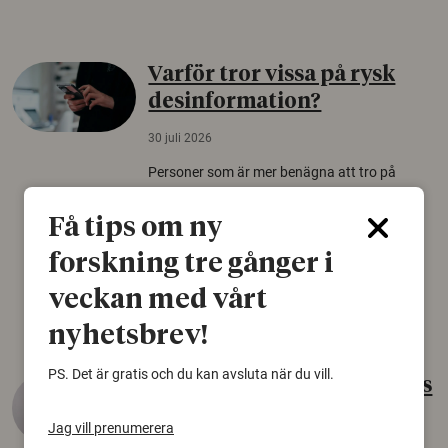
Varför tror vissa på rysk
desinformation?
30 juli 2026
Personer som är mer benägna att tro på
konspirationsteorier är ofta mer mottagliga
för rysk desinformation. Det visar en studie
Få tips om ny
från Försvarshögskolan med deltagare i fyra
forskning tre gånger i
europeiska länder.
veckan med vårt
Säkerhetspolitik
nyhetsbrev!
PS. Det är gratis och du kan avsluta när du vill.
Gammalt skinn var Sveriges
äldsta sko
Jag vill prenumerera