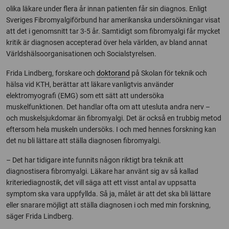
olika läkare under flera år innan patienten får sin diagnos. Enligt
Sveriges Fibromyalgiförbund har amerikanska undersökningar visat
att det i genomsnitt tar 3-5 år. Samtidigt som fibromyalgi får mycket
kritik är diagnosen accepterad över hela världen, av bland annat
Världshälsoorganisationen och Socialstyrelsen.
Frida Lindberg, forskare och
doktorand
på Skolan för teknik och
hälsa vid KTH, berättar att läkare vanligtvis använder
elektromyografi (EMG) som ett sätt att undersöka
muskelfunktionen. Det handlar ofta om att utesluta andra nerv –
och muskelsjukdomar än fibromyalgi. Det är också en trubbig metod
eftersom hela muskeln undersöks. I och med hennes forskning kan
det nu bli lättare att ställa diagnosen fibromyalgi.
– Det har tidigare inte funnits någon riktigt bra teknik att
diagnostisera fibromyalgi. Läkare har använt sig av så kallad
kriteriediagnostik, det vill säga att ett visst antal av uppsatta
symptom ska vara uppfyllda. Så ja, målet är att det ska bli lättare
eller snarare möjligt att ställa diagnosen i och med min forskning,
säger Frida Lindberg.