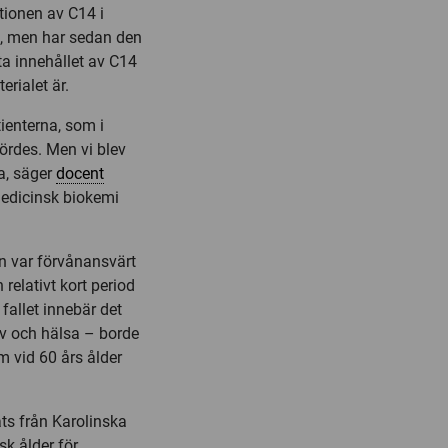
ionen av C14 i
a, men har sedan den
ta innehållet av C14
rialet är.
tienterna, som i
ördes. Men vi blev
a, säger
docent
medicinsk biokemi
rn var förvånansvärt
 relativt kort period
 fallet innebär det
iv och hälsa – borde
m vid 60 års ålder
ats från Karolinska
sk ålder för