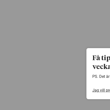
Få ti
vecka
PS. Det är
Jag vill p