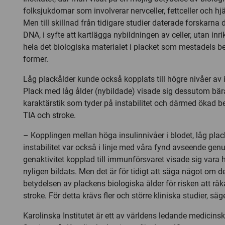
folksjukdomar som involverar nervceller, fettceller och hjä
Men till skillnad från tidigare studier daterade forskarna
DNA, i syfte att kartlägga nybildningen av celler, utan inri
hela det biologiska materialet i placket som mestadels bes
former.
Låg plackålder kunde också kopplats till högre nivåer av i
Plack med låg ålder (nybildade) visade sig dessutom bär
karaktärstik som tyder på instabilitet och därmed ökad 
TIA och stroke.
– Kopplingen mellan höga insulinnivåer i blodet, låg pla
instabilitet var också i linje med våra fynd avseende genu
genaktivitet kopplad till immunförsvaret visade sig vara 
nyligen bildats. Men det är för tidigt att säga något om d
betydelsen av plackens biologiska ålder för risken att råka
stroke. För detta krävs fler och större kliniska studier, s
Karolinska Institutet är ett av världens ledande medicinska