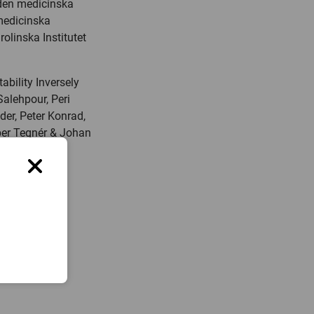
v den medicinska
medicinska
olinska Institutet
ability Inversely
alehpour, Peri
er, Peter Konrad,
per Tegnér & Johan