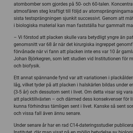
atombomber som gjordes på 50- och 60-talen. Koncentrat
atmosfären steg kraftigt till följd av atomsprängningarn
sista testsprängningen sjunkit successivt. Genom att mä
i biologiska material kan man fastställa hur gammalt mate
– Vi förstod att placken skulle vara betydligt yngre än pa
genomsnitt var 68 år när det kirurgiska ingreppet genomf
förvånade när vi fann att placken inte ens var 10 år gaml
Johan Björkegren, som lett studien vid Institutionen för 
och biofysik.
Ett annat spännande fynd var att variationen i plackålde
låg, vilket tyder på att placken i halskärlen bildas under en
(3-5 år) och dessutom sent i livet. Om detta visar sig vara
att placktillväxten – och därmed dess konsekvenser för l
kunna förhindras tämligen sent i livet. Kanske så sent so
och vissa fall även ännu senare.
Under senare år har en rad C14-dateringsstudier publicer
Institutet, där man visat på en möjlig betydelse av biologi