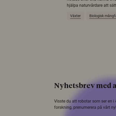
hjälpa naturvårdare att sätta
Växter
Biologisk mångf
Nyhetsbrev med a
Visste du att robotar som ser en 
forskning, prenumerera på vårt ny