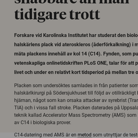
tidigare trott
Forskare vid Karolinska Institutet har studerat den biol
halskärlens plack vid ateroskleros (åderförkalkning) i
mäta plackens innehåll av kol 14 (C14). Fynden, som pu
vetenskapliga onlinetidskriften PLoS ONE, talar för att p
livet och under en relativt kort tidsperiod på mellan tre 
Placken som undersöktes samlades in från patienter s
halskärlkirurgi på Södersjukhuset till följd av otillräckligt 
hjärnan, något som kan orsaka attacker av syrebrist (Tra
TIA) och i vissa fall stroke. Placken daterades på Uppsal
teknik kallad Accelerator Mass Spectrometry (AMS) som
av C14 i biologiska prover.
C14-datering med AMS är en
metod
som utnyttjar de tes