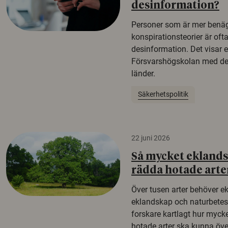
desinformation?
Personer som är mer benäg
konspirationsteorier är oft
desinformation. Det visar e
Försvarshögskolan med del
länder.
Säkerhetspolitik
22 juni 2026
Så mycket eklandsk
rädda hotade arte
Över tusen arter behöver e
eklandskap och naturbetesma
forskare kartlagt hur mycke
hotade arter ska kunna öv