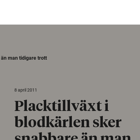
 än man tidigare trott
8 april 2011
Placktillväxt i
blodkärlen sker
snabbare än man