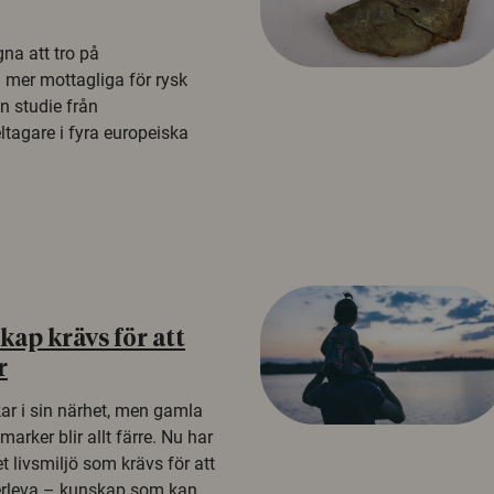
na att tro på
a mer mottagliga för rysk
n studie från
tagare i fyra europeiska
ap krävs för att
r
kar i sin närhet, men gamla
rker blir allt färre. Nu har
t livsmiljö som krävs för att
erleva – kunskap som kan