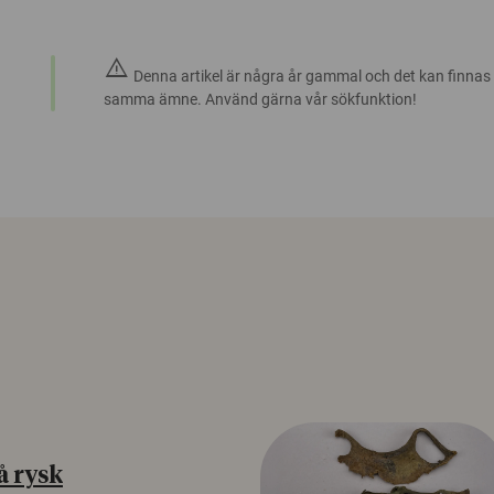
warning
Denna artikel är några år gammal och det kan finnas
samma ämne. Använd gärna vår sökfunktion!
å rysk