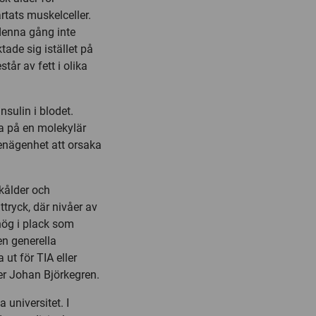
rtats muskelceller.
 denna gång inte
ktade sig istället på
tår av fett i olika
nsulin i blodet.
a på en molekylär
benägenhet att orsaka
ckålder och
ttryck, där nivåer av
hög i plack som
en generella
 ut för TIA eller
äger Johan Björkegren.
 universitet. I