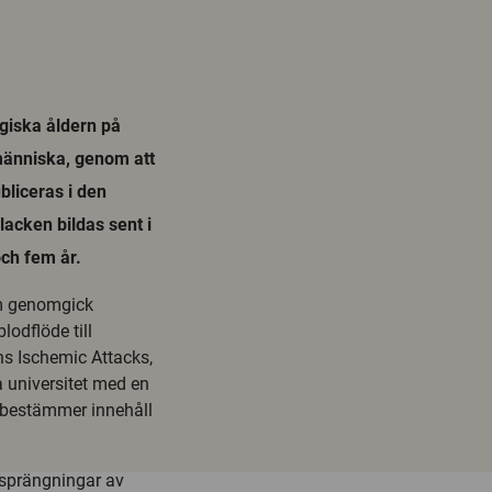
ogiska åldern på
 människa, genom att
bliceras i den
lacken bildas sent i
och fem år.
om genomgick
blodflöde till
ns Ischemic Attacks,
a universitet med en
 bestämmer innehåll
tsprängningar av