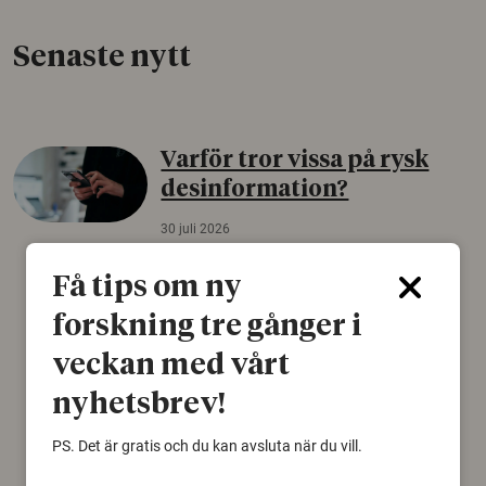
Senaste nytt
Varför tror vissa på rysk
desinformation?
30 juli 2026
Personer som är mer benägna att tro på
Få tips om ny
konspirationsteorier är ofta mer mottagliga
för rysk desinformation. Det visar en studie
forskning tre gånger i
från Försvarshögskolan med deltagare i fyra
veckan med vårt
europeiska länder.
nyhetsbrev!
Säkerhetspolitik
PS. Det är gratis och du kan avsluta när du vill.