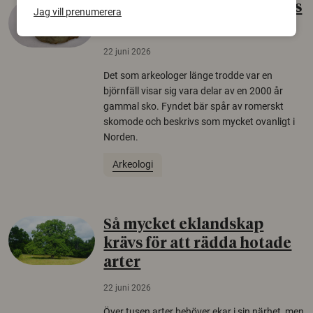
Gammalt skinn var Sveriges
Jag vill prenumerera
äldsta sko
22 juni 2026
Det som arkeologer länge trodde var en
björnfäll visar sig vara delar av en 2000 år
gammal sko. Fyndet bär spår av romerskt
skomode och beskrivs som mycket ovanligt i
Norden.
Arkeologi
Så mycket eklandskap
krävs för att rädda hotade
arter
22 juni 2026
Över tusen arter behöver ekar i sin närhet, men