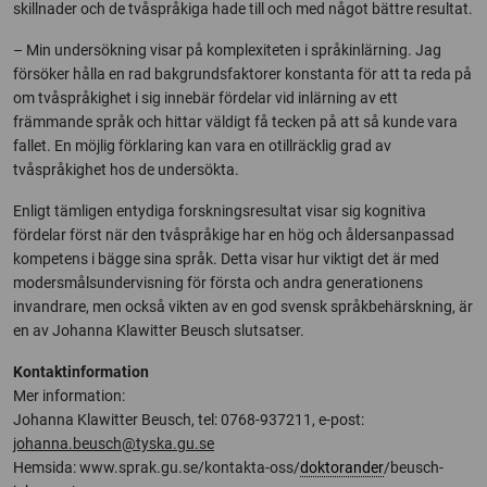
skillnader och de tvåspråkiga hade till och med något bättre resultat.
– Min undersökning visar på komplexiteten i språkinlärning. Jag
försöker hålla en rad bakgrundsfaktorer konstanta för att ta reda på
om tvåspråkighet i sig innebär fördelar vid inlärning av ett
främmande språk och hittar väldigt få tecken på att så kunde vara
fallet. En möjlig förklaring kan vara en otillräcklig grad av
tvåspråkighet hos de undersökta.
Enligt tämligen entydiga forskningsresultat visar sig kognitiva
fördelar först när den tvåspråkige har en hög och åldersanpassad
kompetens i bägge sina språk. Detta visar hur viktigt det är med
modersmålsundervisning för första och andra generationens
invandrare, men också vikten av en god svensk språkbehärskning, är
en av Johanna Klawitter Beusch slutsatser.
Kontaktinformation
Mer information:
Johanna Klawitter Beusch, tel: 0768-937211, e-post:
johanna.beusch@tyska.gu.se
Hemsida: www.sprak.gu.se/kontakta-oss/
doktorander
/beusch-