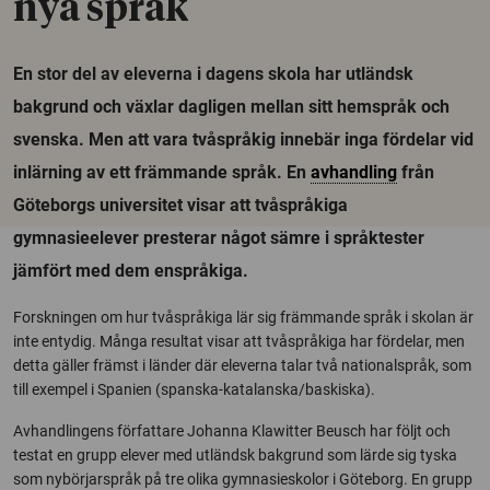
nya språk
En stor del av eleverna i dagens skola har utländsk
bakgrund och växlar dagligen mellan sitt hemspråk och
svenska. Men att vara tvåspråkig innebär inga fördelar vid
inlärning av ett främmande språk. En
avhandling
från
Göteborgs universitet visar att tvåspråkiga
gymnasieelever presterar något sämre i språktester
jämfört med dem enspråkiga.
Forskningen om hur tvåspråkiga lär sig främmande språk i skolan är
inte entydig. Många resultat visar att tvåspråkiga har fördelar, men
detta gäller främst i länder där eleverna talar två nationalspråk, som
till exempel i Spanien (spanska-katalanska/baskiska).
Avhandlingens författare Johanna Klawitter Beusch har följt och
testat en grupp elever med utländsk bakgrund som lärde sig tyska
som nybörjarspråk på tre olika gymnasieskolor i Göteborg. En grupp