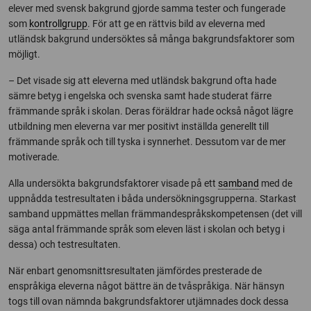
elever med svensk bakgrund gjorde samma tester och fungerade
som
kontrollgrupp
. För att ge en rättvis bild av eleverna med
utländsk bakgrund undersöktes så många bakgrundsfaktorer som
möjligt.
– Det visade sig att eleverna med utländsk bakgrund ofta hade
sämre betyg i engelska och svenska samt hade studerat färre
främmande språk i skolan. Deras föräldrar hade också något lägre
utbildning men eleverna var mer positivt inställda generellt till
främmande språk och till tyska i synnerhet. Dessutom var de mer
motiverade.
Alla undersökta bakgrundsfaktorer visade på ett
samband
med de
uppnådda testresultaten i båda undersökningsgrupperna. Starkast
samband uppmättes mellan främmandespråkskompetensen (det vill
säga antal främmande språk som eleven läst i skolan och betyg i
dessa) och testresultaten.
När enbart genomsnittsresultaten jämfördes presterade de
enspråkiga eleverna något bättre än de tvåspråkiga. När hänsyn
togs till ovan nämnda bakgrundsfaktorer utjämnades dock dessa