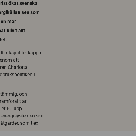
rist ökat svenska
nergikällan ses som
u en mer
 blivit allt
tet.
dbrukspolitik käppar
genom att
ren Charlotta
dbrukspolitiken i
mstämmig, och
ramförallt är
ller EU upp
v energisystemen ska
 åtgärder, som t ex