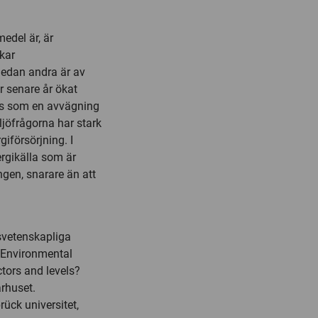
edel är, är
kar
medan andra är av
r senare år ökat
 ses som en avvägning
ljöfrågorna har stark
iförsörjning. I
ergikälla som är
gen, snarare än att
svetenskapliga
n Environmental
ctors and levels?
arhuset.
ck universitet,