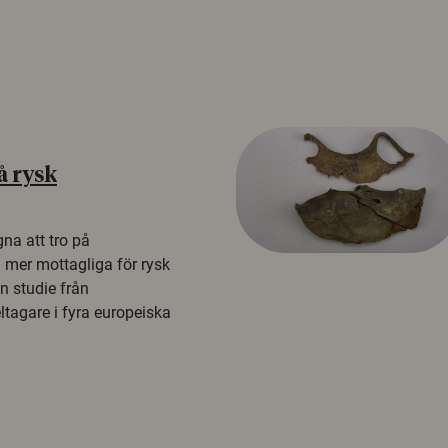
å rysk
na att tro på
a mer mottagliga för rysk
n studie från
tagare i fyra europeiska