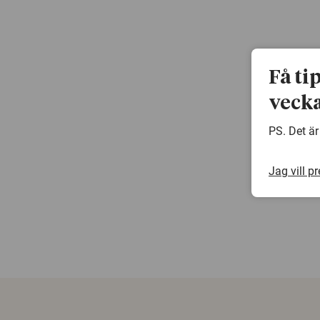
Få ti
vecka
PS. Det är
Jag vill p