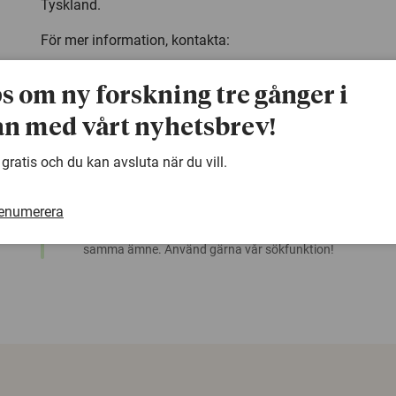
Tyskland.
För mer information, kontakta:
Charlotta Söderberg,
ps om ny forskning tre gånger i
Statsvetenskapliga institutionen,
Umeå universitet
n med vårt nyhetsbrev!
Telefon: 090-786 6950
E-post:
charlotta.soderberg@pol.umu.se
 gratis och du kan avsluta när du vill.
renumerera
warning
Denna artikel är några år gammal och det kan finnas
samma ämne. Använd gärna vår sökfunktion!