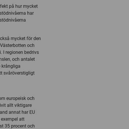
ffekt på hur mycket
stödnivåerna har
 stödnivåerna
också mycket för den
t Västerbotten och
. I regionen bedrivs
slen, och antalet
e krångliga
t svåröverstigligt
nom europeisk och
it allt viktigare
land annat har EU
l exempel att
st 35 procent och