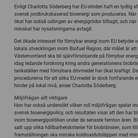
Enligt Charlotta Söderberg har EU-stöden haft en tydlig e
svensk jordbruksbaserad bioenergi som produceras. När 
ökat har också odlingen av energigrödor tilltagit, och när
minskat har nysatsningarna avtagit.
Det ökade intresset för förnybar energi inom EU betyder 
lokala utvecklingen inom Biofuel Region, där målet är at
Västernorrland ska bli självförsörjande på förnybar energi
idag ledande forskning kring andra generationens biobrän
tankställen med förnybara drivmedel har ökat kraftigt. D
procedurerna för att söka EU-medel är dock fortfarande et
hinder på lokal nivå, anser Charlotta Söderberg.
Miljöfrågan allt viktigare
Hon har också undersökt vilken roll miljöfrågan spelar i
svensk bioenergipolicy, och resultaten visar att den har bliv
inom bioenergipolitiken under de senaste femton åren. B
satt upp olika hållbarhetskriterier för biobränslen, som til
framställningen ska minska koldioxidutsläppen med min