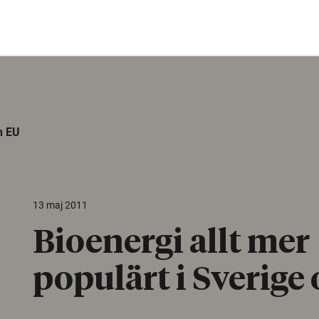
h EU
13 maj 2011
Bioenergi allt mer
populärt i Sverige