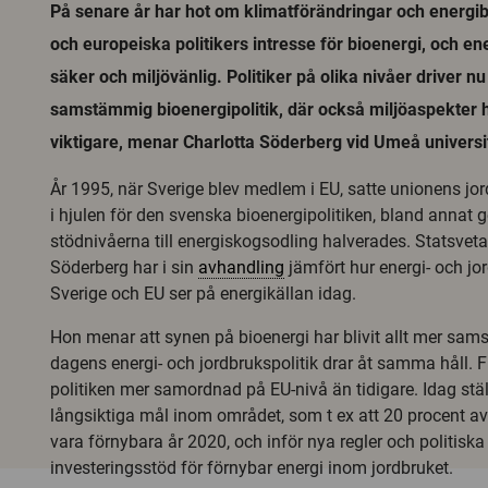
På senare år har hot om klimatförändringar och energib
och europeiska politikers intresse för bioenergi, och e
säker och miljövänlig. Politiker på olika nivåer driver n
samstämmig bioenergipolitik, där också miljöaspekter har
viktigare, menar Charlotta Söderberg vid Umeå universi
År 1995, när Sverige blev medlem i EU, satte unionens jor
i hjulen för den svenska bioenergipolitiken, bland annat 
stödnivåerna till energiskogsodling halverades. Statsveta
Söderberg har i sin
avhandling
jämfört hur energi- och jor
Sverige och EU ser på energikällan idag.
Hon menar att synen på bioenergi har blivit allt mer sa
dagens energi- och jordbrukspolitik drar åt samma håll. F
politiken mer samordnad på EU-nivå än tidigare. Idag stä
långsiktiga mål inom området, som t ex att 20 procent a
vara förnybara år 2020, och inför nya regler och politiska
investeringsstöd för förnybar energi inom jordbruket.