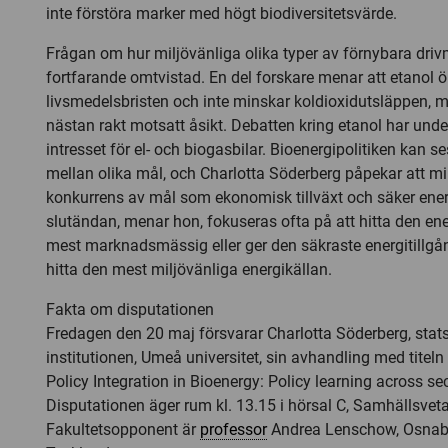
inte förstöra marker med högt biodiversitetsvärde.
Frågan om hur miljövänliga olika typer av förnybara drivm
fortfarande omtvistad. En del forskare menar att etanol ö
livsmedelsbristen och inte minskar koldioxidutsläppen, 
nästan rakt motsatt åsikt. Debatten kring etanol har unde
intresset för el- och biogasbilar. Bioenergipolitiken kan
mellan olika mål, och Charlotta Söderberg påpekar att mi
konkurrens av mål som ekonomisk tillväxt och säker energ
slutändan, menar hon, fokuseras ofta på att hitta den en
mest marknadsmässig eller ger den säkraste energitillgån
hitta den mest miljövänliga energikällan.
Fakta om disputationen
Fredagen den 20 maj försvarar Charlotta Söderberg, stat
institutionen, Umeå universitet, sin avhandling med titel
Policy Integration in Bioenergy: Policy learning across se
Disputationen äger rum kl. 13.15 i hörsal C, Samhällsvet
Fakultetsopponent är
professor
Andrea Lenschow, Osnabrü