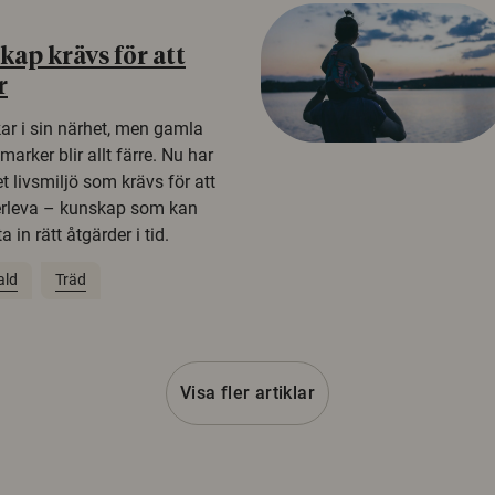
ap krävs för att
r
kar i sin närhet, men gamla
rker blir allt färre. Nu har
t livsmiljö som krävs för att
erleva – kunskap som kan
 in rätt åtgärder i tid.
ald
Träd
Visa fler artiklar