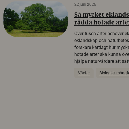
22 juni 2026
Så mycket eklandsk
rädda hotade arte
Över tusen arter behöver e
eklandskap och naturbetesma
forskare kartlagt hur mycke
hotade arter ska kunna öv
hjälpa naturvårdare att sätta
Växter
Biologisk mångf