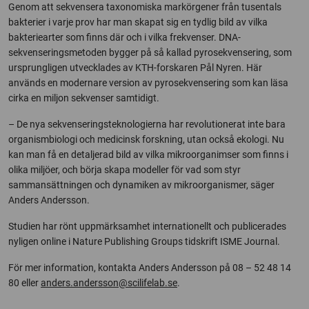
Genom att sekvensera taxonomiska markörgener från tusentals
bakterier i varje prov har man skapat sig en tydlig bild av vilka
bakteriearter som finns där och i vilka frekvenser. DNA-
sekvenseringsmetoden bygger på så kallad pyrosekvensering, som
ursprungligen utvecklades av KTH-forskaren Pål Nyren. Här
används en modernare version av pyrosekvensering som kan läsa
cirka en miljon sekvenser samtidigt.
– De nya sekvenseringsteknologierna har revolutionerat inte bara
organismbiologi och medicinsk forskning, utan också ekologi. Nu
kan man få en detaljerad bild av vilka mikroorganimser som finns i
olika miljöer, och börja skapa modeller för vad som styr
sammansättningen och dynamiken av mikroorganismer, säger
Anders Andersson.
Studien har rönt uppmärksamhet internationellt och publicerades
nyligen online i Nature Publishing Groups tidskrift ISME Journal.
För mer information, kontakta Anders Andersson på 08 – 52 48 14
80 eller
anders.andersson@scilifelab.se
.