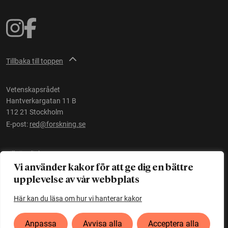
Tillbaka till toppen
Vetenskapsrådet
Hantverkargatan 11 B
112 21 Stockholm
E-post:
red@forskning.se
Tillgänglighet
Vi använder kakor för att ge dig en bättre
upplevelse av vår webbplats
Ett initiativ av
Vetenskapsrådet
Här kan du läsa om hur vi hanterar kakor
Anpassa
Avvisa alla
Acceptera alla