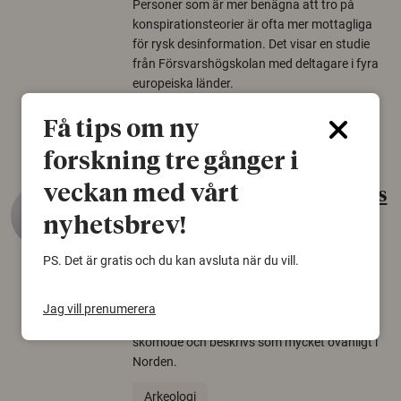
Personer som är mer benägna att tro på
konspirationsteorier är ofta mer mottagliga
för rysk desinformation. Det visar en studie
från Försvarshögskolan med deltagare i fyra
europeiska länder.
Säkerhetspolitik
Få tips om ny
forskning tre gånger i
veckan med vårt
Gammalt skinn var Sveriges
äldsta sko
nyhetsbrev!
22 juni 2026
PS. Det är gratis och du kan avsluta när du vill.
Det som arkeologer länge trodde var en
björnfäll visar sig vara delar av en 2000 år
Jag vill prenumerera
gammal sko. Fyndet bär spår av romerskt
skomode och beskrivs som mycket ovanligt i
Norden.
Arkeologi