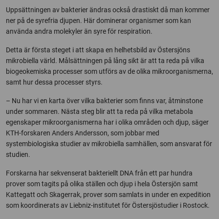
Uppsättningen av bakterier ändras också drastiskt då man kommer
ner på de syrefria djupen. Här dominerar organismer som kan
använda andra molekyler än syre för respiration.
Detta är första steget i att skapa en helhetsbild av Östersjöns
mikrobiella värld. Målsättningen på lång sikt är att ta reda på vilka
biogeokemiska processer som utförs av de olika mikroorganismerna,
samt hur dessa processer styrs.
– Nu har vi en karta över vilka bakterier som finns var, åtminstone
under sommaren. Nästa steg blir att ta reda på vilka metabola
egenskaper mikroorganismerna har i olika områden och djup, säger
KTH-forskaren Anders Andersson, som jobbar med
systembiologiska studier av mikrobiella samhällen, som ansvarat för
studien.
Forskarna har sekvenserat bakteriellt DNA från ett par hundra
prover som tagits på olika ställen och djup i hela Östersjön samt
Kattegatt och Skagerrak, prover som samlats in under en expedition
som koordinerats av Liebniz-institutet för Östersjöstudier i Rostock.