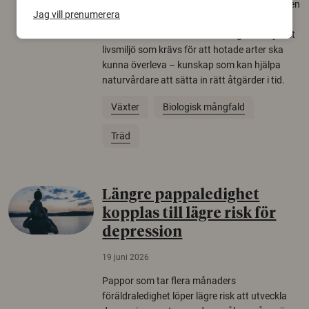
Över tusen arter behöver ekar i sin närhet, men
Jag vill prenumerera
gamla eklandskap och naturbetesmarker blir
allt färre. Nu har forskare kartlagt hur mycket
livsmiljö som krävs för att hotade arter ska
kunna överleva – kunskap som kan hjälpa
naturvårdare att sätta in rätt åtgärder i tid.
Växter
Biologisk mångfald
Träd
Längre pappaledighet
kopplas till lägre risk för
depression
19 juni 2026
Pappor som tar flera månaders
föräldraledighet löper lägre risk att utveckla