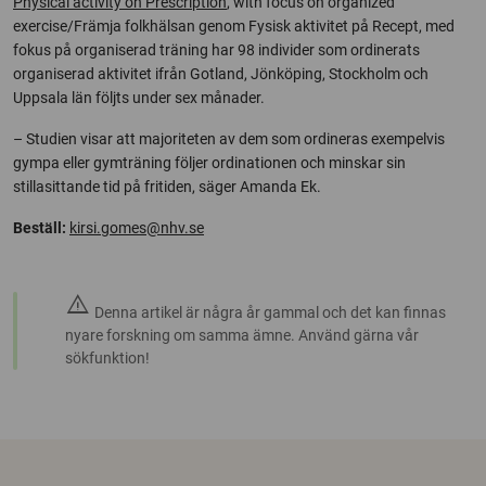
Physical activity on Prescription
, with focus on organized
exercise/Främja folkhälsan genom Fysisk aktivitet på Recept, med
fokus på organiserad träning har 98 individer som ordinerats
organiserad aktivitet ifrån Gotland, Jönköping, Stockholm och
Uppsala län följts under sex månader.
– Studien visar att majoriteten av dem som ordineras exempelvis
gympa eller gymträning följer ordinationen och minskar sin
stillasittande tid på fritiden, säger Amanda Ek.
Beställ:
kirsi.gomes@nhv.se
warning
Denna artikel är några år gammal och det kan finnas
nyare forskning om samma ämne. Använd gärna vår
sökfunktion!