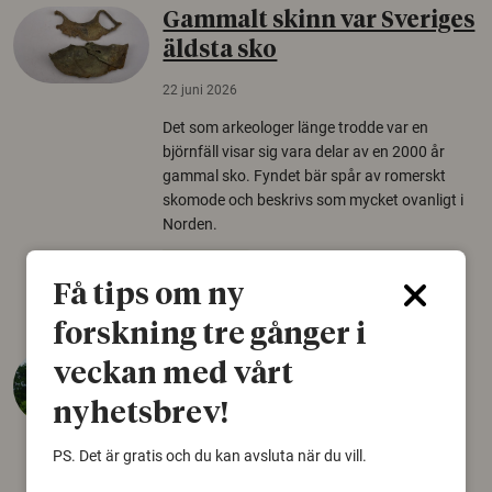
Gammalt skinn var Sveriges
äldsta sko
22 juni 2026
Det som arkeologer länge trodde var en
björnfäll visar sig vara delar av en 2000 år
gammal sko. Fyndet bär spår av romerskt
skomode och beskrivs som mycket ovanligt i
Norden.
Arkeologi
Få tips om ny
forskning tre gånger i
Så mycket eklandskap
veckan med vårt
krävs för att rädda hotade
nyhetsbrev!
arter
PS. Det är gratis och du kan avsluta när du vill.
22 juni 2026