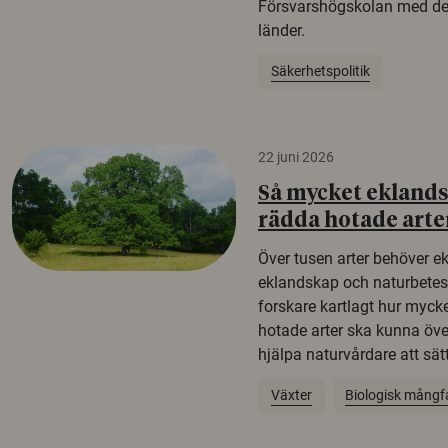
Försvarshögskolan med del
länder.
Säkerhetspolitik
22 juni 2026
Så mycket eklandsk
rädda hotade arte
Över tusen arter behöver e
eklandskap och naturbetesma
forskare kartlagt hur mycke
hotade arter ska kunna öv
hjälpa naturvårdare att sätta
Växter
Biologisk mångf