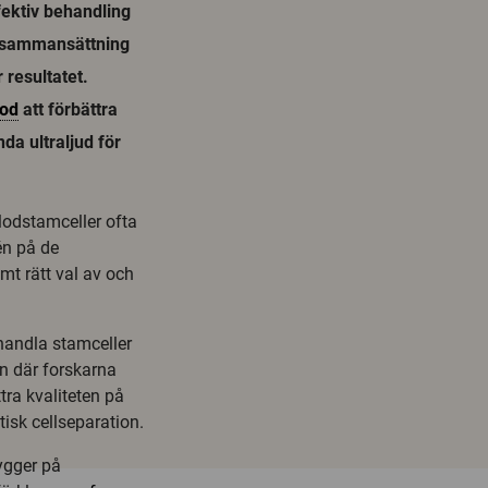
fektiv behandling
s sammansättning
 resultatet.
od
att förbättra
da ultraljud för
lodstamceller ofta
én på de
t rätt val av och
handla stamceller
n där forskarna
ttra kvaliteten på
isk cellseparation.
ygger på