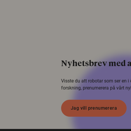
Nyhetsbrev med a
Visste du att robotar som ser en 
forskning, prenumerera på vårt ny
Jag vill prenumerera