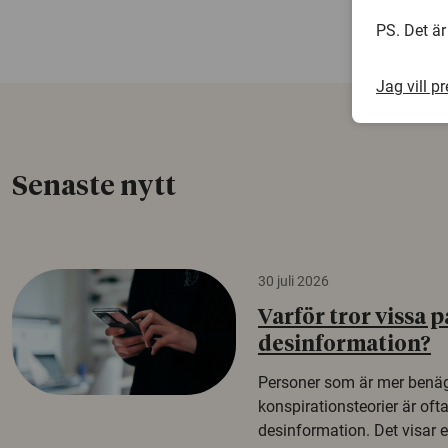
PS. Det är
Jag vill p
Senaste nytt
30 juli 2026
Varför tror vissa p
desinformation?
Personer som är mer benäg
konspirationsteorier är oft
desinformation. Det visar e