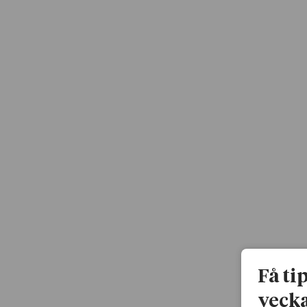
Få ti
vecka