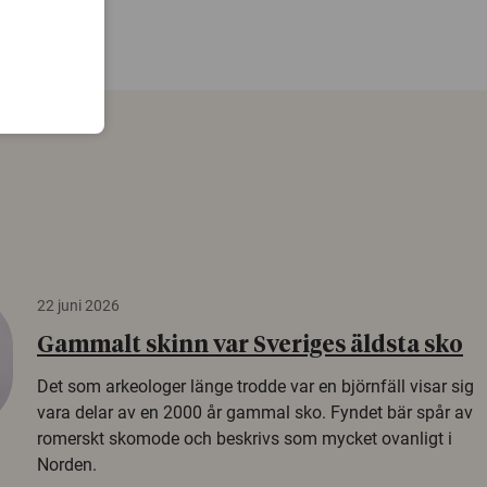
22 juni 2026
Gammalt skinn var Sveriges äldsta sko
Det som arkeologer länge trodde var en björnfäll visar sig
vara delar av en 2000 år gammal sko. Fyndet bär spår av
romerskt skomode och beskrivs som mycket ovanligt i
Norden.