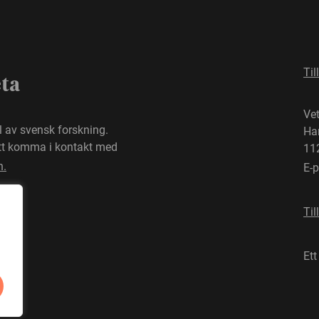
Til
eta
Ve
el av svensk forskning.
Ha
att komma i kontakt med
11
n.
E-
Til
Ett