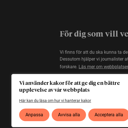
För dig som vill v
Vi finns för att du ska kunna ta d
Dessutom hjälper vi journalister 
forskare.
Läs mer om webbplatse
Vi använder kakor för att ge dig en bättre
upplevelse av vår webbplats
Här kan du läsa om hur vi hanterar kakor
Anpassa
Avvisa alla
Acceptera alla