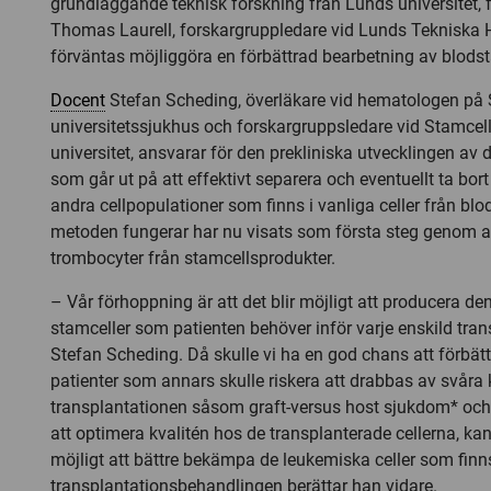
grundläggande teknisk forskning från Lunds universitet, 
Thomas Laurell, forskargruppledare vid Lunds Tekniska
förväntas möjliggöra en förbättrad bearbetning av blodst
Docent
Stefan Scheding, överläkare vid hematologen på
universitetssjukhus och forskargruppsledare vid Stamce
universitet, ansvarar för den prekliniska utvecklingen a
som går ut på att effektivt separera och eventuellt ta bort
andra cellpopulationer som finns i vanliga celler från blo
metoden fungerar har nu visats som första steg genom at
trombocyter från stamcellsprodukter.
– Vår förhoppning är att det blir möjligt att producera 
stamceller som patienten behöver inför varje enskild tran
Stefan Scheding. Då skulle vi ha en god chans att förbät
patienter som annars skulle riskera att drabbas av svåra
transplantationen såsom graft-versus host sjukdom* och
att optimera kvalitén hos de transplanterade cellerna, ka
möjligt att bättre bekämpa de leukemiska celler som finns
transplantationsbehandlingen berättar han vidare.