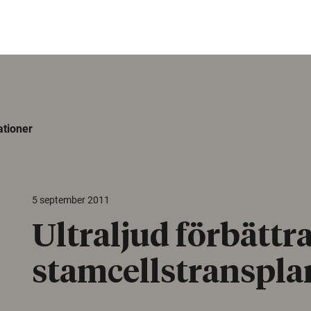
ationer
5 september 2011
Ultraljud förbättr
stamcellstranspla