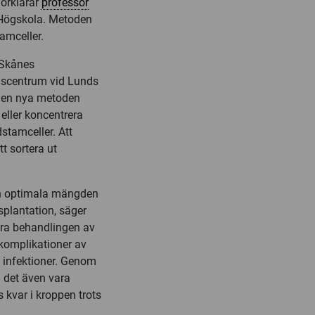
förklarar
professor
 Högskola. Metoden
amceller.
 Skånes
llscentrum vid Lunds
v den nya metoden
 eller koncentrera
dstamceller. Att
t sortera ut
den optimala mängden
splantation, säger
tra behandlingen av
 komplikationer av
 infektioner. Genom
n det även vara
 kvar i kroppen trots