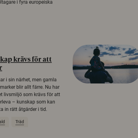
tagare i fyra europeiska
ap krävs för att
r
kar i sin närhet, men gamla
rker blir allt färre. Nu har
t livsmiljö som krävs för att
erleva – kunskap som kan
 in rätt åtgärder i tid.
ald
Träd