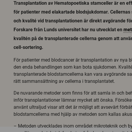
Transplantation av Hematopoetiska stamceller är en ef
för patienter med elakartade blodsjukdomar. Cellerna
och kvalité vid transplantationen är direkt avgörande för
Forskare från Lunds universitet har nu utvecklat en
met
kvalitén på de transplanterade cellerna genom att använ
cell-sortering.
För patienter med blodcancer är transplantation av nya b
den enda behandlingen som kan bota sjukdomen. Kvalit
transplanterade blodstamcellerna kan vara avgörande sam
rätt sammansättning av cellerna i transplantatet.
De nuvarande metoder som finns för att samla in och be
inför transplantationer lämnar mycket att önska. Försöke
använt ultraljud visar att det är möjligt att avsevärt förbä
blodstamcellerna med hjälp av metoden som kallas akust
– Metoden utvecklades inom området mikroteknik och b