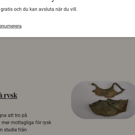
 gratis och du kan avsluta när du vill.
renumerera
å rysk
na att tro på
a mer mottagliga för rysk
n studie från