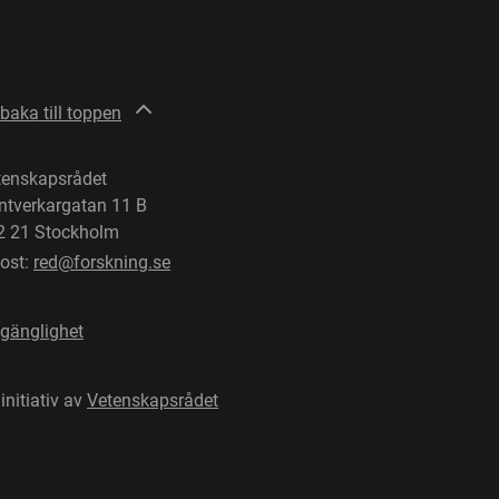
lbaka till toppen
tenskapsrådet
ntverkargatan 11 B
2 21 Stockholm
post:
red@forskning.se
lgänglighet
 initiativ av
Vetenskapsrådet