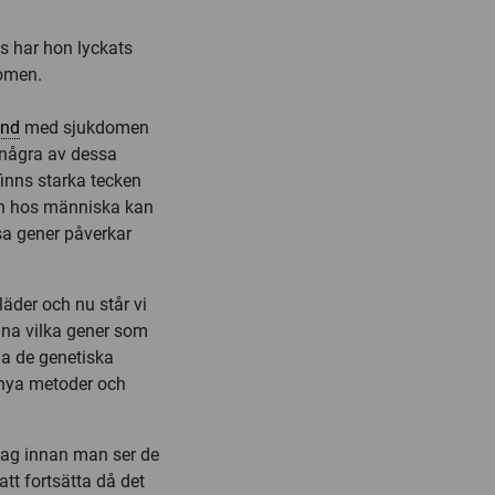
s har hon lyckats
domen.
nd
med sjukdomen
 några av dessa
inns starka tecken
en hos människa kan
ssa gener påverkar
kläder och nu står vi
nna vilka gener som
na de genetiska
 nya metoder och
 tag innan man ser de
att fortsätta då det