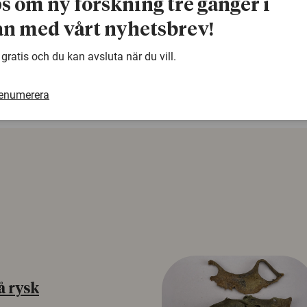
ps om ny forskning tre gånger i
n med vårt nyhetsbrev!
warning
Denna artikel är några år gammal och det kan finnas
samma ämne. Använd gärna vår sökfunktion!
 gratis och du kan avsluta när du vill.
renumerera
å rysk