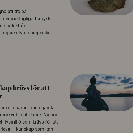
na att tro på
a mer mottagliga för rysk
n studie från
tagare i fyra europeiska
ap krävs för att
r
kar i sin närhet, men gamla
rker blir allt färre. Nu har
t livsmiljö som krävs för att
erleva – kunskap som kan