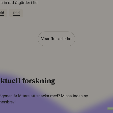
 in rätt åtgärder i tid.
ald
Träd
Visa fler artiklar
ktuell forskning
i ögonen är lättare att snacka med? Missa ingen ny
hetsbrev!