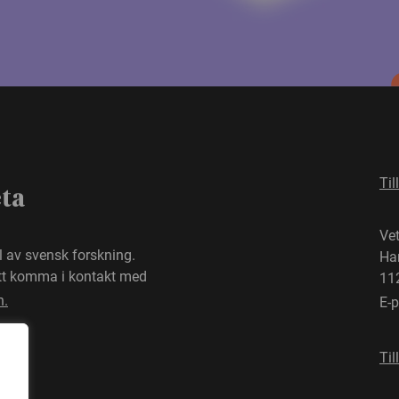
Til
eta
Ve
el av svensk forskning.
Ha
att komma i kontakt med
11
n.
E-
Til