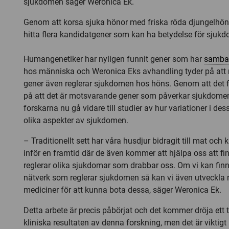
sjukdomen säger Weronica Ek.
Genom att korsa sjuka hönor med friska röda djungelhön
hitta flera kandidatgener som kan ha betydelse för sjuk
Humangenetiker har nyligen funnit gener som har
samba
hos människa och Weronica Eks avhandling tyder på att
gener även reglerar sjukdomen hos höns. Genom att det f
på att det är motsvarande gener som påverkar sjukdom
forskarna nu gå vidare till studier av hur variationer i de
olika aspekter av sjukdomen.
– Traditionellt sett har våra husdjur bidragit till mat och 
inför en framtid där de även kommer att hjälpa oss att fi
reglerar olika sjukdomar som drabbar oss. Om vi kan fin
nätverk som reglerar sjukdomen så kan vi även utveckla
mediciner för att kunna bota dessa, säger Weronica Ek.
Detta arbete är precis påbörjat och det kommer dröja ett
kliniska resultaten av denna forskning, men det är viktigt 