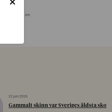
 nyare forskning om
22 juni 2026
Gammalt skinn var Sveriges äldsta sko