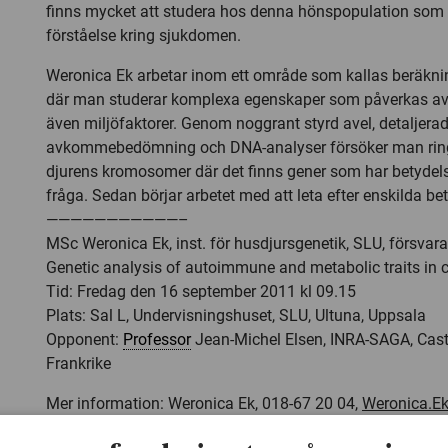
finns mycket att studera hos denna hönspopulation som
förståelse kring sjukdomen.
Weronica Ek arbetar inom ett område som kallas beräkni
där man studerar komplexa egenskaper som påverkas a
även miljöfaktorer. Genom noggrant styrd avel, detaljera
avkommebedömning och DNA-analyser försöker man rin
djurens kromosomer där det finns gener som har betydel
fråga. Sedan börjar arbetet med att leta efter enskilda be
———————————–
MSc Weronica Ek, inst. för husdjursgenetik, SLU, försvar
Genetic analysis of autoimmune and metabolic traits in 
Tid: Fredag den 16 september 2011 kl 09.15
Plats: Sal L, Undervisningshuset, SLU, Ultuna, Uppsala
Opponent:
Professor
Jean-Michel Elsen, INRA-SAGA, Cast
Frankrike
Mer information: Weronica Ek, 018-67 20 04,
Weronica.E
Länk till
avhandlingen
(pdf)