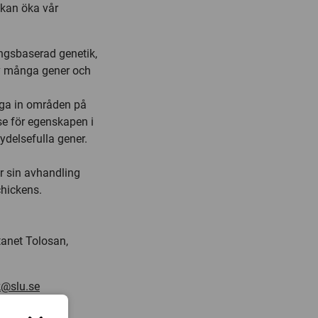
 kan öka vår
ngsbaserad genetik,
v många gener och
d
ga in områden på
se för egenskapen i
tydelsefulla gener.
ar sin avhandling
chickens.
anet Tolosan,
k@slu.se