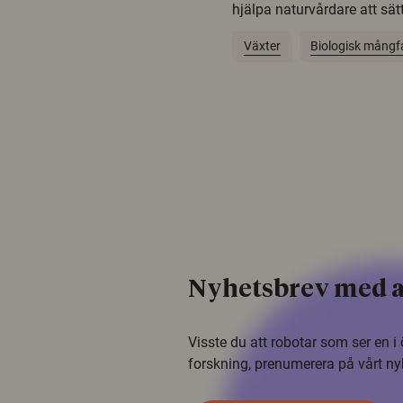
hjälpa naturvårdare att sätta
Växter
Biologisk mångf
Nyhetsbrev med a
Visste du att robotar som ser en 
forskning, prenumerera på vårt ny