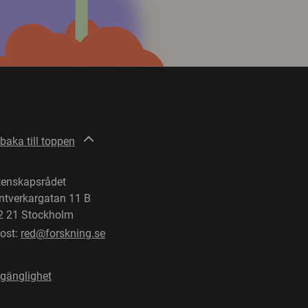
lbaka till toppen
tenskapsrådet
ntverkargatan 11 B
2 21 Stockholm
post:
red@forskning.se
lgänglighet