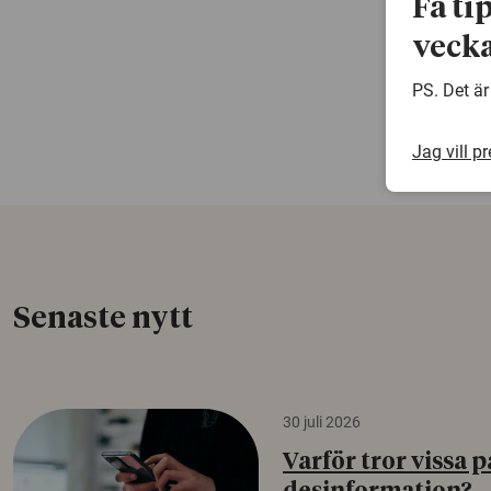
Få ti
vecka
PS. Det är
Jag vill p
Senaste nytt
30 juli 2026
Varför tror vissa p