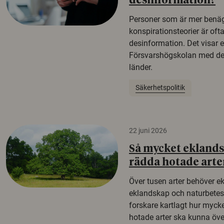
desinformation?
Personer som är mer benäg
konspirationsteorier är oft
desinformation. Det visar e
Försvarshögskolan med del
länder.
Säkerhetspolitik
22 juni 2026
Så mycket eklandsk
rädda hotade arte
Över tusen arter behöver e
eklandskap och naturbetesma
forskare kartlagt hur mycke
hotade arter ska kunna öv