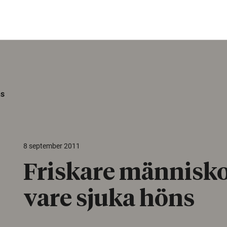
ns
8 september 2011
Friskare människo
vare sjuka höns