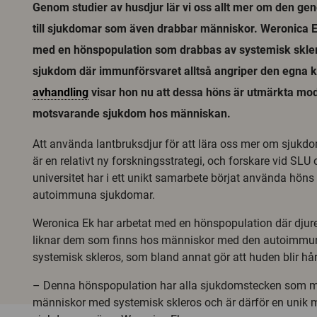
Genom studier av husdjur lär vi oss allt mer om den ge
till sjukdomar som även drabbar människor. Weronica E
med en hönspopulation som drabbas av systemisk skle
sjukdom där immunförsvaret alltså angriper den egna k
avhandling
visar hon nu att dessa höns är utmärkta mode
motsvarande sjukdom hos människan.
Att använda lantbruksdjur för att lära oss mer om sjuk
är en relativt ny forskningsstrategi, och forskare vid SLU
universitet har i ett unikt samarbete börjat använda höns 
autoimmuna sjukdomar.
Weronica Ek har arbetat med en hönspopulation där dju
liknar dem som finns hos människor med den autoimm
systemisk skleros, som bland annat gör att huden blir hå
– Denna hönspopulation har alla sjukdomstecken som m
människor med systemisk skleros och är därför en unik mo