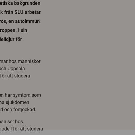
netiska bakgrunden
k från SLU arbetar
ros, en autoimmun
roppen. I sin
lldjur för
domar hos människor
 och Uppsala
för att studera
ren har symtom som
una sjukdomen
rd och förtjockad.
an ser hos
dell för att studera