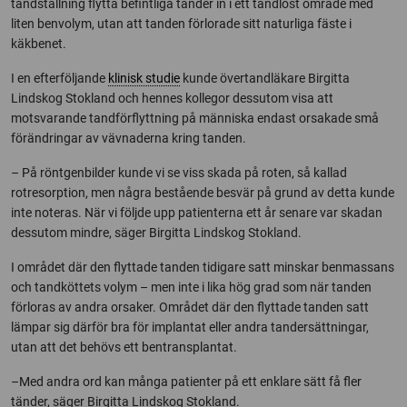
tandställning flytta befintliga tänder in i ett tandlöst område med
liten benvolym, utan att tanden förlorade sitt naturliga fäste i
käkbenet.
I en efterföljande
klinisk studie
kunde övertandläkare Birgitta
Lindskog Stokland och hennes kollegor dessutom visa att
motsvarande tandförflyttning på människa endast orsakade små
förändringar av vävnaderna kring tanden.
– På röntgenbilder kunde vi se viss skada på roten, så kallad
rotresorption, men några bestående besvär på grund av detta kunde
inte noteras. När vi följde upp patienterna ett år senare var skadan
dessutom mindre, säger Birgitta Lindskog Stokland.
I området där den flyttade tanden tidigare satt minskar benmassans
och tandköttets volym – men inte i lika hög grad som när tanden
förloras av andra orsaker. Området där den flyttade tanden satt
lämpar sig därför bra för implantat eller andra tandersättningar,
utan att det behövs ett bentransplantat.
–Med andra ord kan många patienter på ett enklare sätt få fler
tänder, säger Birgitta Lindskog Stokland.