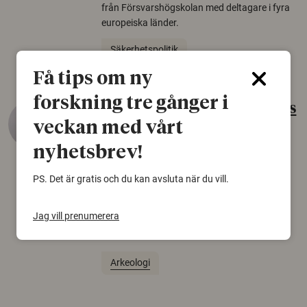
från Försvarshögskolan med deltagare i fyra
europeiska länder.
Säkerhetspolitik
Få tips om ny
forskning tre gånger i
Gammalt skinn var Sveriges
veckan med vårt
äldsta sko
nyhetsbrev!
22 juni 2026
Det som arkeologer länge trodde var en
PS. Det är gratis och du kan avsluta när du vill.
björnfäll visar sig vara delar av en 2000 år
gammal sko. Fyndet bär spår av romerskt
Jag vill prenumerera
skomode och beskrivs som mycket ovanligt i
Norden.
Arkeologi