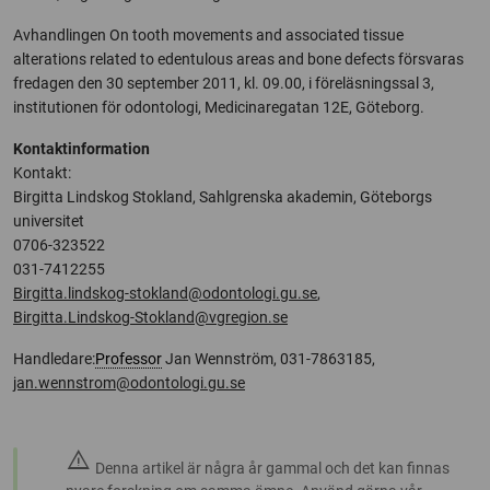
Avhandlingen On tooth movements and associated tissue
alterations related to edentulous areas and bone defects försvaras
fredagen den 30 september 2011, kl. 09.00, i föreläsningssal 3,
institutionen för odontologi, Medicinaregatan 12E, Göteborg.
Kontaktinformation
Kontakt:
Birgitta Lindskog Stokland, Sahlgrenska akademin, Göteborgs
universitet
0706-323522
031-7412255
Birgitta.lindskog-stokland@odontologi.gu.se
,
Birgitta.Lindskog-Stokland@vgregion.se
Handledare:
Professor
Jan Wennström, 031-7863185,
jan.wennstrom@odontologi.gu.se
warning
Denna artikel är några år gammal och det kan finnas