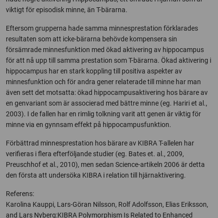
viktigt för episodisk minne, än T-bärarna.
Eftersom grupperna hade samma minnesprestation förklarades
resultaten som att icke-bärarna behövde kompensera sin
försämrade minnesfunktion med ökad aktivering av hippocampus
för att nå upp till samma prestation som T-bärarna. Ökad aktivering i
hippocampus har en stark koppling till positiva aspekter av
minnesfunktion och för andra gener relaterade till minne har man
även sett det motsatta: ökad hippocampusaktivering hos bärare av
en genvariant som är associerad med bättre minne (eg. Hariri et al.,
2003). I de fallen har en rimlig tolkning varit att genen är viktig för
minne via en gynnsam effekt på hippocampusfunktion.
Förbättrad minnesprestation hos bärare av KIBRA T-allelen har
verifieras i flera efterföljande studier (eg. Bates et. al., 2009,
Preuschhof et al., 2010), men sedan Science-artikeln 2006 är detta
den första att undersöka KIBRA i relation till hjärnaktivering.
Referens:
Karolina Kauppi, Lars-Göran Nilsson, Rolf Adolfsson, Elias Eriksson,
and Lars Nyberg:KIBRA Polymorphism Is Related to Enhanced