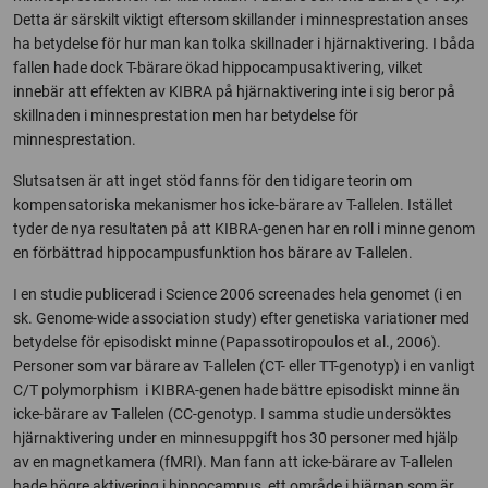
Detta är särskilt viktigt eftersom skillander i minnesprestation anses
ha betydelse för hur man kan tolka skillnader i hjärnaktivering. I båda
fallen hade dock T-bärare ökad hippocampusaktivering, vilket
innebär att effekten av KIBRA på hjärnaktivering inte i sig beror på
skillnaden i minnesprestation men har betydelse för
minnesprestation.
Slutsatsen är att inget stöd fanns för den tidigare teorin om
kompensatoriska mekanismer hos icke-bärare av T-allelen. Istället
tyder de nya resultaten på att KIBRA-genen har en roll i minne genom
en förbättrad hippocampusfunktion hos bärare av T-allelen.
I en studie publicerad i Science 2006 screenades hela genomet (i en
sk. Genome-wide association study) efter genetiska variationer med
betydelse för episodiskt minne (Papassotiropoulos et al., 2006).
Personer som var bärare av T-allelen (CT- eller TT-genotyp) i en vanligt
C/T polymorphism i KIBRA-genen hade bättre episodiskt minne än
icke-bärare av T-allelen (CC-genotyp. I samma studie undersöktes
hjärnaktivering under en minnesuppgift hos 30 personer med hjälp
av en magnetkamera (fMRI). Man fann att icke-bärare av T-allelen
hade högre aktivering i hippocampus, ett område i hjärnan som är