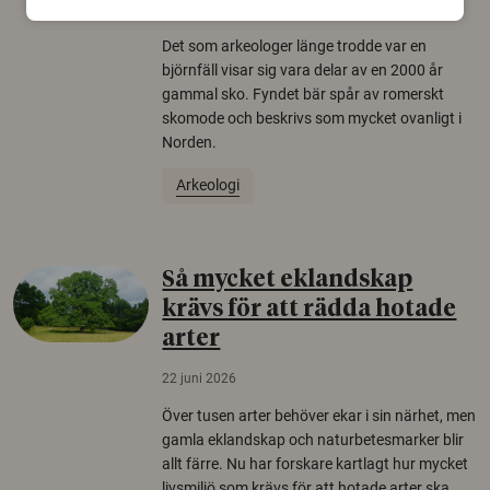
22 juni 2026
Det som arkeologer länge trodde var en
björnfäll visar sig vara delar av en 2000 år
gammal sko. Fyndet bär spår av romerskt
skomode och beskrivs som mycket ovanligt i
Norden.
Arkeologi
Så mycket eklandskap
krävs för att rädda hotade
arter
22 juni 2026
Över tusen arter behöver ekar i sin närhet, men
gamla eklandskap och naturbetesmarker blir
allt färre. Nu har forskare kartlagt hur mycket
livsmiljö som krävs för att hotade arter ska