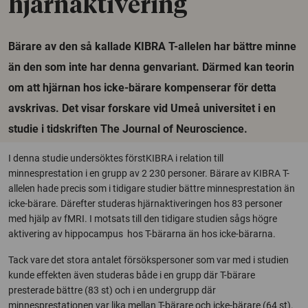
hjärnaktivering
Bärare av den så kallade KIBRA T-allelen har bättre minne
än den som inte har denna genvariant. Därmed kan teorin
om att hjärnan hos icke-bärare kompenserar för detta
avskrivas. Det visar forskare vid Umeå universitet i en
studie i tidskriften The Journal of Neuroscience.
I denna studie undersöktes förstKIBRA i relation till
minnesprestation i en grupp av 2 230 personer. Bärare av KIBRA T-
allelen hade precis som i tidigare studier bättre minnesprestation än
icke-bärare. Därefter studeras hjärnaktiveringen hos 83 personer
med hjälp av fMRI. I motsats till den tidigare studien sågs högre
aktivering av hippocampus hos T-bärarna än hos icke-bärarna.
Tack vare det stora antalet försökspersoner som var med i studien
kunde effekten även studeras både i en grupp där T-bärare
presterade bättre (83 st) och i en undergrupp där
minnesprestationen var lika mellan T-bärare och icke-bärare (64 st).