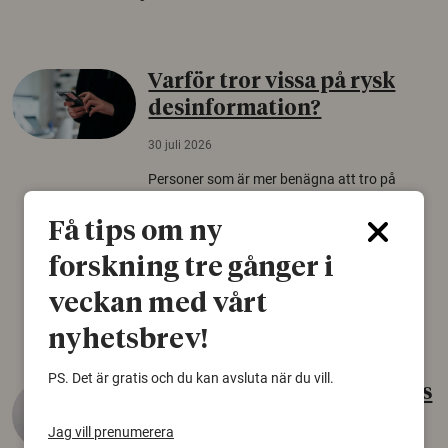
Varför tror vissa på rysk
desinformation?
30 juli 2026
Personer som är mer benägna att tro på
konspirationsteorier är ofta mer mottagliga
för rysk desinformation. Det visar en studie
Få tips om ny
från Försvarshögskolan med deltagare i fyra
forskning tre gånger i
europeiska länder.
veckan med vårt
Säkerhetspolitik
nyhetsbrev!
PS. Det är gratis och du kan avsluta när du vill.
Gammalt skinn var Sveriges
äldsta sko
Jag vill prenumerera