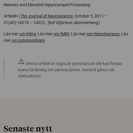
Memory and Elevated Hippocampal Processing
Artikeln i
The Journal of Neuroscience
, October 5, 2011 •
31(40):14218 – 14222, [Ref 6](kräver abonnemang)
Läs mer
om Kibra;
Läs mer
om fMRI:
Läs mer
om Hippokampus;
Läs
mer
om polymorphism
warning
Denna artikel är några år gammal och det kan finnas
nyare forskning om samma ämne. Använd gärna vår
sökfunktion!
Senaste nytt