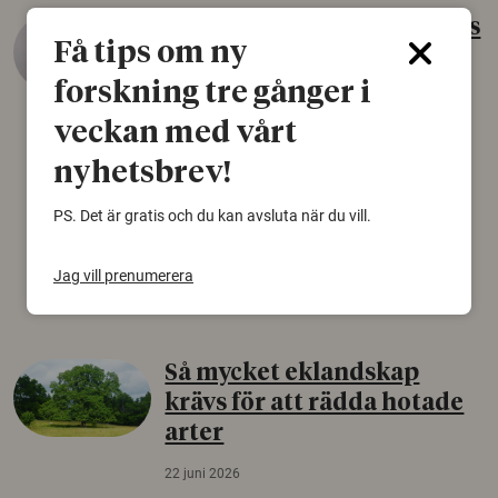
Gammalt skinn var Sveriges
Få tips om ny
äldsta sko
forskning tre gånger i
22 juni 2026
veckan med vårt
Det som arkeologer länge trodde var en
björnfäll visar sig vara delar av en 2000 år
nyhetsbrev!
gammal sko. Fyndet bär spår av romerskt
skomode och beskrivs som mycket ovanligt i
PS. Det är gratis och du kan avsluta när du vill.
Norden.
Jag vill prenumerera
Arkeologi
Så mycket eklandskap
krävs för att rädda hotade
arter
22 juni 2026