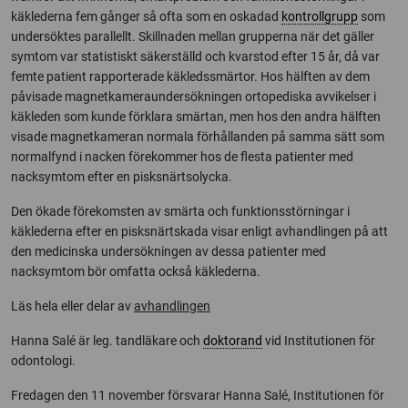
käklederna fem gånger så ofta som en oskadad
kontrollgrupp
som
undersöktes parallellt. Skillnaden mellan grupperna när det gäller
symtom var statistiskt säkerställd och kvarstod efter 15 år, då var
femte patient rapporterade käkledssmärtor. Hos hälften av dem
påvisade magnetkameraundersökningen ortopediska avvikelser i
käkleden som kunde förklara smärtan, men hos den andra hälften
visade magnetkameran normala förhållanden på samma sätt som
normalfynd i nacken förekommer hos de flesta patienter med
nacksymtom efter en pisksnärtsolycka.
Den ökade förekomsten av smärta och funktionsstörningar i
käklederna efter en pisksnärtskada visar enligt avhandlingen på att
den medicinska undersökningen av dessa patienter med
nacksymtom bör omfatta också käklederna.
Läs hela eller delar av
avhandlingen
Hanna Salé är leg. tandläkare och
doktorand
vid Institutionen för
odontologi.
Fredagen den 11 november försvarar Hanna Salé, Institutionen för