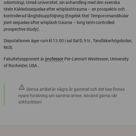
odontologi, Umeå universitet, sin avhandling med den svenska
titeln Käkledssequelae efter whiplashtrauma – en prospektiv och
kontrollerad långtidsuppföljning (Engelsk titel: Temporomandibular
joint sequelae after whiplash trauma – long term controlled
prospective study).
Disputationen äger rum kl 13.00 i sal Sal D, 9 tr., Tandläkarhögskolan,
NUS.
Fakultetsopponent är
professor
Per-Lennart Westesson, University
of Rochester, USA.
warning
Denna artikel är några år gammal och det kan finnas
nyare forskning om samma ämne. Använd gärna vår
sökfunktion!