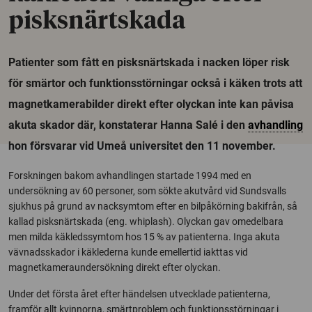
pisksnärtskada
Patienter som fått en pisksnärtskada i nacken löper risk
för smärtor och funktionsstörningar också i käken trots att
magnetkamerabilder direkt efter olyckan inte kan påvisa
akuta skador där, konstaterar Hanna Salé i den
avhandling
hon försvarar vid Umeå universitet den 11 november.
Forskningen bakom avhandlingen startade 1994 med en
undersökning av 60 personer, som sökte akutvård vid Sundsvalls
sjukhus på grund av nacksymtom efter en bilpåkörning bakifrån, så
kallad pisksnärtskada (eng. whiplash). Olyckan gav omedelbara
men milda käkledssymtom hos 15 % av patienterna. Inga akuta
vävnadsskador i käklederna kunde emellertid iakttas vid
magnetkameraundersökning direkt efter olyckan.
Under det första året efter händelsen utvecklade patienterna,
framför allt kvinnorna, smärtproblem och funktionsstörningar i