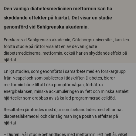
Den vanliga diabetesmedicinen metformin kan ha
skyddande effekter på hjärtat. Det visar en studie
genomförd vid Sahlgrenska akademin.
Forskare vid Sahlgrenska akademin, Göteborgs universitet, kan i en
första studie på råttor visa att en av de vanligaste
diabetsmedicinerna, metformin, också har en skyddande effekt på
hjärtat.
Enligt studien, som genomförts i samarbete med en forskargrupp
från Neapel och som publiceras i tidskriften Diabetes, bidrar
metformin både till att öka pumpförmågan, förbättra
energibalansen, minska ackumuleringen av fett och minska antalet
hjärtceller som drabbas av så kallad programmerad celldöd.
Resultaten jämfördes med djur som behandlades med ett annat
diabetesläkemedel, och där såg man inga positiva effekter på
hjärtat.
– Djuren i vår studie behandlades med metformin i ett helt år, vilket