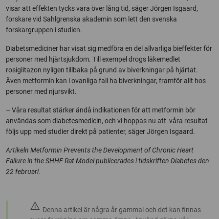
visar att effekten tycks vara över lång tid, säger Jörgen Isgaard,
forskare vid Sahlgrenska akademin som lett den svenska
forskargruppen i studien.
Diabetsmediciner har visat sig medföra en del allvarliga bieffekter för
personer med hjärtsjukdom. Till exempel drogs läkemedlet
rosiglitazon nyligen tillbaka på grund av biverkningar på hjärtat.
Även metformin kan i ovanliga fall ha biverkningar, framför allt hos
personer med njursvikt.
– Våra resultat stärker ändå indikationen för att metformin bör
användas som diabetesmedicin, och vi hoppas nu att våra resultat
följs upp med studier direkt på patienter, säger Jörgen Isgaard.
Artikeln Metformin Prevents the Development of Chronic Heart
Failure in the SHHF Rat Model publicerades i tidskriften Diabetes den
22 februari.
warning
Denna artikel är några år gammal och det kan finnas