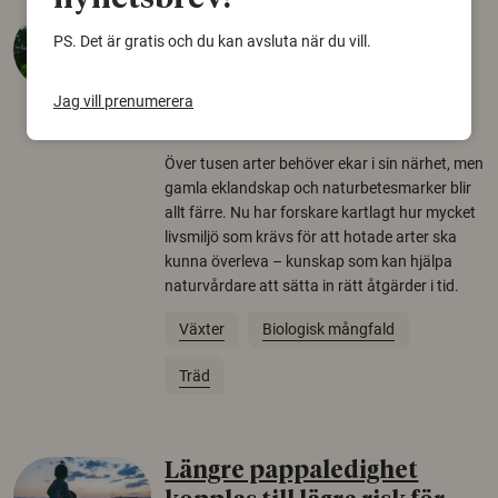
Så mycket eklandskap
PS. Det är gratis och du kan avsluta när du vill.
krävs för att rädda hotade
arter
Jag vill prenumerera
22 juni 2026
Över tusen arter behöver ekar i sin närhet, men
gamla eklandskap och naturbetesmarker blir
allt färre. Nu har forskare kartlagt hur mycket
livsmiljö som krävs för att hotade arter ska
kunna överleva – kunskap som kan hjälpa
naturvårdare att sätta in rätt åtgärder i tid.
Växter
Biologisk mångfald
Träd
Längre pappaledighet