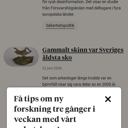
för rysk desinformation. Det visar en studie
från Försvarshögskolan med deltagare i fyra
europeiska länder.
Säkerhetspolitik
Gammalt skinn var Sveriges
äldsta sko
22 juni 2026
Det som arkeologer länge trodde var en
björnfäll visar sig vara delar av en 2000 år
gammal sko. Fyndet bär spår av romerskt
skomode och beskrivs som mycket ovanligt i
Få tips om ny
Norden.
forskning tre gånger i
Arkeologi
veckan med vårt