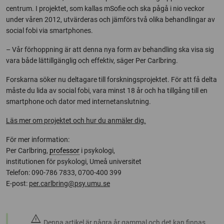
centrum. I projektet, som kallas mSofie och ska pågå i nio veckor
under våren 2012, utvärderas och jämförs två olika behandlingar av
social fobi via smartphones.
– Vår förhoppning är att denna nya form av behandling ska visa sig
vara både lättillgänglig och effektiv, säger Per Carlbring.
Forskarna söker nu deltagare till forskningsprojektet. För att få delta
måste du lida av social fobi, vara minst 18 år och ha tillgång till en
smartphone och dator med internetanslutning.
Läs mer om projektet och hur du anmäler dig.
För mer information:
Per Carlbring,
professor
i psykologi,
institutionen för psykologi, Umeå universitet
Telefon: 090-786 7833, 0700-400 399
E-post:
per.carlbring@psy.umu.se
warning
Denna artikel är några år gammal och det kan finnas