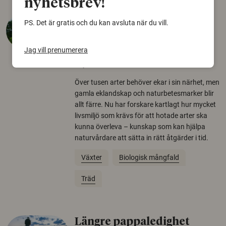
nyhetsbrev!
Så mycket eklandskap
PS. Det är gratis och du kan avsluta när du vill.
krävs för att rädda hotade
arter
Jag vill prenumerera
22 juni 2026
Över tusen arter behöver ekar i sin närhet, men
gamla eklandskap och naturbetesmarker blir
allt färre. Nu har forskare kartlagt hur mycket
livsmiljö som krävs för att hotade arter ska
kunna överleva – kunskap som kan hjälpa
naturvårdare att sätta in rätt åtgärder i tid.
Växter
Biologisk mångfald
Träd
Längre pappaledighet