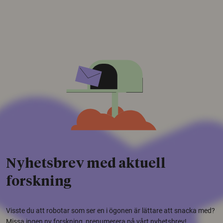
Nyhetsbrev med aktuell
forskning
Visste du att robotar som ser en i ögonen är lättare att snacka med?
Missa ingen ny forskning, prenumerera på vårt nyhetsbrev!