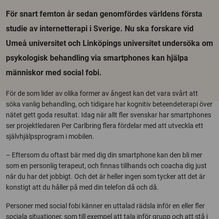
För snart femton år sedan genomfördes världens första
studie av internetterapi i Sverige. Nu ska forskare vid
Umeå universitet och Linköpings universitet undersöka om
psykologisk behandling via smartphones kan hjälpa
människor med social fobi.
För de som lider av olika former av ångest kan det vara svårt att
söka vanlig behandling, och tidigare har kognitiv beteendeterapi över
nätet gett goda resultat. Idag när allt fler svenskar har smartphones
ser projektledaren Per Carlbring flera fördelar med att utveckla ett
självhjälpsprogram i mobilen.
– Eftersom du oftast bär med dig din smartphone kan den bli mer
som en personlig terapeut, och finnas tillhands och coacha dig just
när du har det jobbigt. Och det är heller ingen som tycker att det är
konstigt att du håller på med din telefon då och då.
Personer med social fobi känner en uttalad rädsla inför en eller fler
sociala situationer, som till exempel att tala inför grupp och att stå i