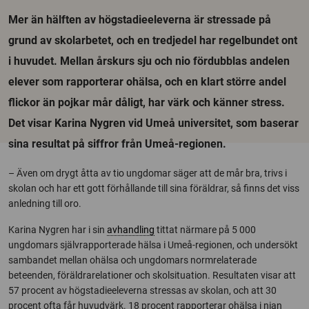
Mer än hälften av högstadieeleverna är stressade på
grund av skolarbetet, och en tredjedel har regelbundet ont
i huvudet. Mellan årskurs sju och nio fördubblas andelen
elever som rapporterar ohälsa, och en klart större andel
flickor än pojkar mår dåligt, har värk och känner stress.
Det visar Karina Nygren vid Umeå universitet, som baserar
sina resultat på siffror från Umeå-regionen.
– Även om drygt åtta av tio ungdomar säger att de mår bra, trivs i
skolan och har ett gott förhållande till sina föräldrar, så finns det viss
anledning till oro.
Karina Nygren har i sin
avhandling
tittat närmare på 5 000
ungdomars självrapporterade hälsa i Umeå-regionen, och undersökt
sambandet mellan ohälsa och ungdomars normrelaterade
beteenden, föräldrarelationer och skolsituation. Resultaten visar att
57 procent av högstadieeleverna stressas av skolan, och att 30
procent ofta får huvudvärk. 18 procent rapporterar ohälsa i nian