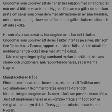
Ungdomar som upplever att de har en bra relation med sina föräldrar
mår också bättre, visar Karina Nygren. Detsamma gäller de som kan
prata om saker som oroar dem med åtminstone en av sina föräldrar,
och de som har höga krav hemifrån när det gäller skolprestation och
att inte skolka.
Hälsan påverkas också av hur ungdomarna har det i skolan.
Ungdomar som upplever att deras åsikter inte tas på allvar, eller som
inte får beröm av lärarna, rapporterar sämre hälsa. Att bli utsatt för
mobbning hänger också ihop med att må dåligt.
– Däremot syns inget tydligt samband mellan lärartäthet, skolans
storlek och ungdomars självrapporterade hälsa, säger Karina
Nygren.
Mångfacetterad fråga
Förutom normrelaterade beteenden, relationer till föräldrar och
skolsituationen, tillkommer förstås andra faktorer och
förutsättningar i ungdomars liv som också kan påverka deras hälsa.
Just att ungdomars hälsa är en komplex fråga är något som är
viktigt att ta hänsyn till i ett förebyggande arbete, menar Karina
Nygren.