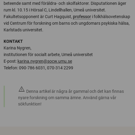
beteende samt med föräldra- och skolfaktorer. Disputationen äger
rum kl. 10.15 i Hörsal C, Lindellhallen, Umeå universitet.
Fakultetsopponent är Curt Hagquist,
professor
i folkhälsovetenskap
vid Centrum för forskning om barns och ungdomars psykiska hälsa,
Karlstads universitet.
KONTAKT
Karina Nygren,
institutionen för socialt arbete, Umeå universitet
E-post:
karina.nygren@socw.umu.se
Telefon: 090-786 6031, 070-314 2299
warning
Denna artikel är några år gammal och det kan finnas
nyare forskning om samma ämne. Använd gärna vår
sökfunktion!