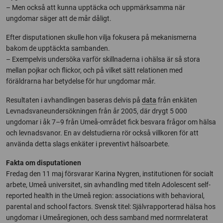
– Men också att kunna upptäcka och uppmärksamma när
ungdomar säger att de mår dåligt.
Efter disputationen skulle hon vilja fokusera på mekanismerna
bakom de upptäckta sambanden.
– Exempelvis undersöka varför skillnaderna i ohälsa är så stora
mellan pojkar och flickor, och på vilket sätt relationen med
föräldrarna har betydelse för hur ungdomar mår.
Resultaten i avhandlingen baseras delvis på
data
från enkäten
Levnadsvaneundersökningen från år 2005, där drygt 5 000
ungdomar i åk 7–9 från Umeå-området fick besvara frågor om hälsa
och levnadsvanor. En av delstudierna rör också villkoren för att
använda detta slags enkäter i preventivt hälsoarbete.
Fakta om disputationen
Fredag den 11 maj försvarar Karina Nygren, institutionen för socialt
arbete, Umeå universitet, sin avhandling med titeln Adolescent self-
reported health in the Umeå region: associations with behavioral,
parental and school factors. Svensk titel: Självrapporterad hälsa hos
ungdomar i Umeåregionen, och dess samband med normrelaterat