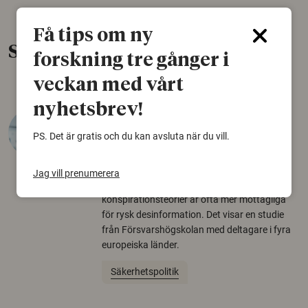
Få tips om ny
Senaste nytt
forskning tre gånger i
veckan med vårt
nyhetsbrev!
Varför tror vissa på rysk
desinformation?
PS. Det är gratis och du kan avsluta när du vill.
30 juli 2026
Jag vill prenumerera
Personer som är mer benägna att tro på
konspirationsteorier är ofta mer mottagliga
för rysk desinformation. Det visar en studie
från Försvarshögskolan med deltagare i fyra
europeiska länder.
Säkerhetspolitik