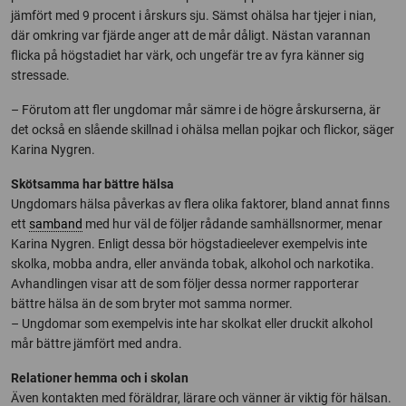
jämfört med 9 procent i årskurs sju. Sämst ohälsa har tjejer i nian,
där omkring var fjärde anger att de mår dåligt. Nästan varannan
flicka på högstadiet har värk, och ungefär tre av fyra känner sig
stressade.
– Förutom att fler ungdomar mår sämre i de högre årskurserna, är
det också en slående skillnad i ohälsa mellan pojkar och flickor, säger
Karina Nygren.
Skötsamma har bättre hälsa
Ungdomars hälsa påverkas av flera olika faktorer, bland annat finns
ett
samband
med hur väl de följer rådande samhällsnormer, menar
Karina Nygren. Enligt dessa bör högstadieelever exempelvis inte
skolka, mobba andra, eller använda tobak, alkohol och narkotika.
Avhandlingen visar att de som följer dessa normer rapporterar
bättre hälsa än de som bryter mot samma normer.
– Ungdomar som exempelvis inte har skolkat eller druckit alkohol
mår bättre jämfört med andra.
Relationer hemma och i skolan
Även kontakten med föräldrar, lärare och vänner är viktig för hälsan.