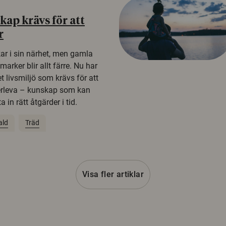
ap krävs för att
r
kar i sin närhet, men gamla
rker blir allt färre. Nu har
t livsmiljö som krävs för att
erleva – kunskap som kan
 in rätt åtgärder i tid.
ald
Träd
Visa fler artiklar