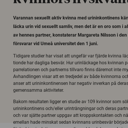
Varannan sexuellt aktiv kvinna med urininkontinens känn
läcka urin vid sexuellt samliv, men det är en oro som i a
av hennes partner, konstaterar Margareta Nilsson i den
försvarar vid Umeå universitet den 1 juni.
Tidigare studier har visat att ungefär var fjärde kvinna lä
tionde har dagliga besvär. Hur urinläckage hos kvinnan p
parrelationen och partnerns tillvaro finns däremot inte 
Avhandlingen visar att en tredjedel av både kvinnorna oc
anser att urininkontinensen har negativ inverkan på deras
gemensamma aktiviteter.
Bakom resultaten ligger en studie av 109 kvinnor som sök
urininkontinens och/eller urinträngningar och deras partn
och var sjätte partner uppgav att kroppskontakten och nä
emellan hade minskat sedan kvinnans urinbesvär börjad