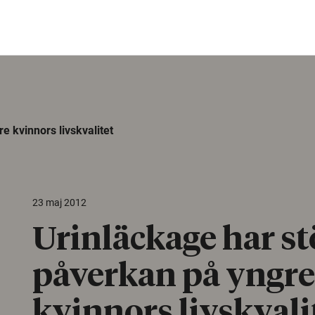
e kvinnors livskvalitet
23 maj 2012
Urinläckage har st
påverkan på yngre
kvinnors livskvali