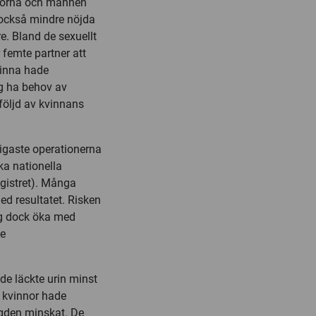
innorna och männen
r också mindre nöjda
re. Bland de sexuellt
femte partner att
vinna hade
g ha behov av
följd av kvinnans
ligaste operationerna
ka nationella
egistret). Många
d resultatet. Risken
sig dock öka med
de
e läckte urin minst
a kvinnor hade
ngden minskat. De