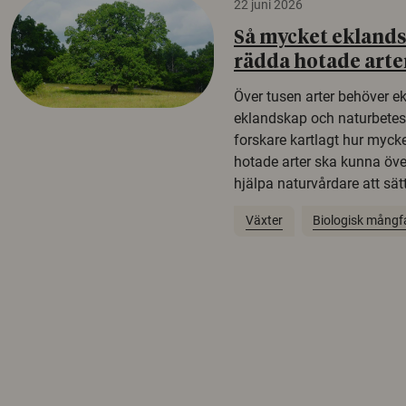
22 juni 2026
Så mycket eklandsk
rädda hotade arte
Över tusen arter behöver e
eklandskap och naturbetesma
forskare kartlagt hur mycke
hotade arter ska kunna öv
hjälpa naturvårdare att sätta
Växter
Biologisk mångf