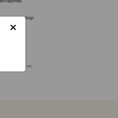
ent-reported
inna-barn-onkologi-
ö.
 nyare forskning om