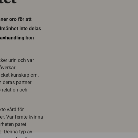
er oro för att
llmänhet inte delas
avhandling
hon
cker urin och var
åverkar
mycket kunskap om.
h deras partner
 relation och
te vård för
er. Var femte kvinna
rheten paret
e. Denna typ av