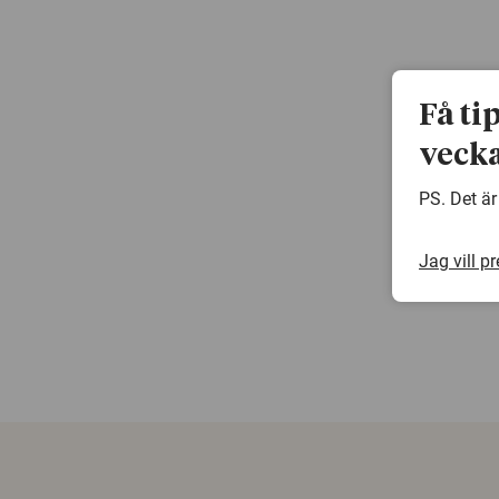
Få ti
vecka
PS. Det är
Jag vill p