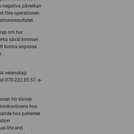
s negativa påverkan
med före operationen.
tionsresultatet.
skap om hur
erka såväl kvinnan
 att kunna anpassa
.
isk vetenskap,
il 070-222 85 57.
e-
onen för klinisk
rininkontinens hos
nande hos patienter
ation
al life and