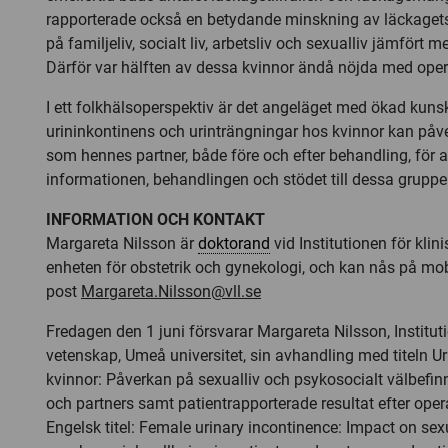
rapporterade också en betydande minskning av läckaget
på familjeliv, socialt liv, arbetsliv och sexualliv jämfört 
Därför var hälften av dessa kvinnor ändå nöjda med opera
I ett folkhälsoperspektiv är det angeläget med ökad kun
urininkontinens och urinträngningar hos kvinnor kan påv
som hennes partner, både före och efter behandling, för
informationen, behandlingen och stödet till dessa grupper
INFORMATION OCH KONTAKT
Margareta Nilsson är
doktorand
vid Institutionen för klin
enheten för obstetrik och gynekologi, och kan nås på
mob
post
Margareta.Nilsson@vll.se
Fredagen den 1 juni försvarar Margareta Nilsson, Instituti
vetenskap, Umeå universitet, sin avhandling med titeln U
kvinnor: Påverkan på sexualliv och psykosocialt välbefin
och partners samt patientrapporterade resultat efter oper
Engelsk titel: Female urinary incontinence: Impact on sexu