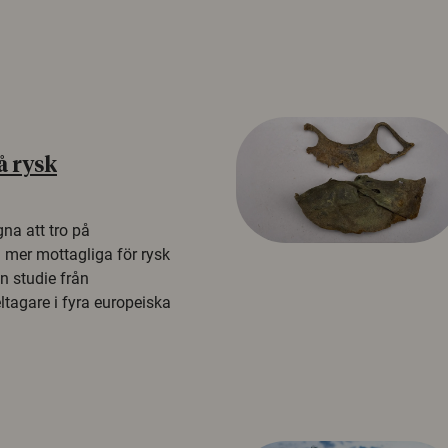
å rysk
na att tro på
a mer mottagliga för rysk
n studie från
tagare i fyra europeiska