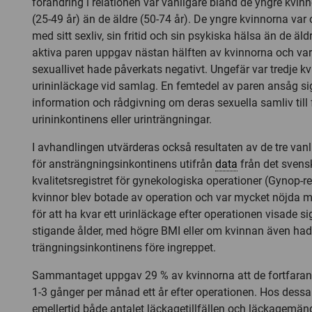
förändring i relationen var vanligare bland de yngre kv
(25-49 år) än de äldre (50-74 år). De yngre kvinnorna va
med sitt sexliv, sin fritid och sin psykiska hälsa än de äld
aktiva paren uppgav nästan hälften av kvinnorna och var 
sexuallivet hade påverkats negativt. Ungefär var tredje k
urininläckage vid samlag. En femtedel av paren ansåg si
information och rådgivning om deras sexuella samliv till 
urininkontinens eller urinträngningar.
I avhandlingen utvärderas också resultaten av de tre van
för ansträngningsinkontinens utifrån
data
från det svens
kvalitetsregistret för gynekologiska operationer (Gynop-r
kvinnor blev botade av operation och var mycket nöjda me
för att ha kvar ett urinläckage efter operationen visade 
stigande ålder, med högre BMI eller om kvinnan även ha
trängningsinkontinens före ingreppet.
Sammantaget uppgav 29 % av kvinnorna att de fortfarand
1-3 gånger per månad ett år efter operationen. Hos dess
emellertid både antalet läckagetillfällen och läckagemä