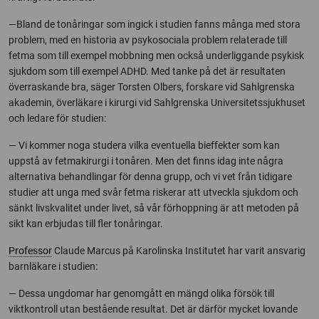
—Bland de tonåringar som ingick i studien fanns många med stora
problem, med en historia av psykosociala problem relaterade till
fetma som till exempel mobbning men också underliggande psykisk
sjukdom som till exempel ADHD. Med tanke på det är resultaten
överraskande bra, säger Torsten Olbers, forskare vid Sahlgrenska
akademin, överläkare i kirurgi vid Sahlgrenska Universitetssjukhuset
och ledare för studien:
— Vi kommer noga studera vilka eventuella bieffekter som kan
uppstå av fetmakirurgi i tonåren. Men det finns idag inte några
alternativa behandlingar för denna grupp, och vi vet från tidigare
studier att unga med svår fetma riskerar att utveckla sjukdom och
sänkt livskvalitet under livet, så vår förhoppning är att metoden på
sikt kan erbjudas till fler tonåringar.
Professor
Claude Marcus på Karolinska Institutet har varit ansvarig
barnläkare i studien:
— Dessa ungdomar har genomgått en mängd olika försök till
viktkontroll utan bestående resultat. Det är därför mycket lovande