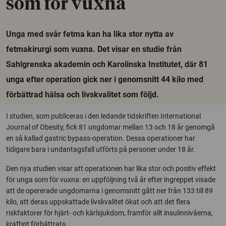
som för vuxna
Unga med svår fetma kan ha lika stor nytta av
fetmakirurgi som vuxna. Det visar en studie från
Sahlgrenska akademin och Karolinska Institutet, där 81
unga efter operation gick ner i genomsnitt 44 kilo med
förbättrad hälsa och livskvalitet som följd.
I studien, som publiceras i den ledande tidskriften International
Journal of Obesity, fick 81 ungdomar mellan 13 och 18 år genomgå
en så kallad gastric bypass-operation. Dessa operationer har
tidigare bara i undantagsfall utförts på personer under 18 år.
Den nya studien visar att operationen har lika stor och positiv effekt
för unga som för vuxna: en uppföljning två år efter ingreppet visade
att de opererade ungdomarna i genomsnitt gått ner från 133 till 89
kilo, att deras uppskattade livskvalitet ökat och att det flera
riskfaktorer för hjärt- och kärlsjukdom, framför allt insulinnivåerna,
kraftigt förbättrats.