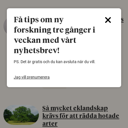
Få tips om ny
Gammalt skinn var Sveriges
äldsta sko
forskning tre gånger i
22 juni 2026
veckan med vårt
Det som arkeologer länge trodde var en
nyhetsbrev!
björnfäll visar sig vara delar av en 2000 år
gammal sko. Fyndet bär spår av romerskt
PS. Det är gratis och du kan avsluta när du vill.
skomode och beskrivs som mycket ovanligt i
Norden.
Jag vill prenumerera
Arkeologi
Så mycket eklandskap
krävs för att rädda hotade
arter