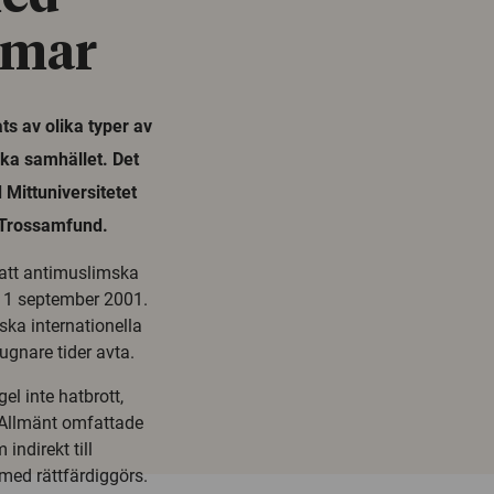
omar
ts av olika typer av
ska samhället. Det
 Mittuniversitetet
l Trossamfund.
att antimuslimska
n 11 september 2001.
ska internationella
ugnare tider avta.
l inte hatbrott,
 Allmänt omfattade
indirekt till
h med rättfärdiggörs.