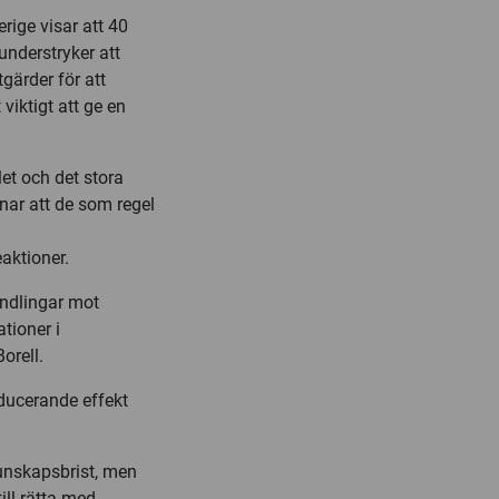
ige visar att 40
understryker att
tgärder för att
viktigt att ge en
et och det stora
nar att de som regel
eaktioner.
andlingar mot
tioner i
orell.
ducerande effekt
kunskapsbrist, men
ll rätta med