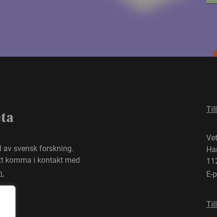
Til
eta
Ve
el av svensk forskning.
Ha
att komma i kontakt med
11
n.
E-
Til