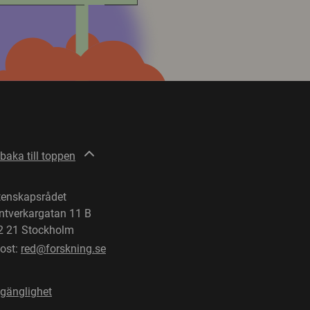
lbaka till toppen
tenskapsrådet
ntverkargatan 11 B
2 21 Stockholm
post:
red@forskning.se
lgänglighet