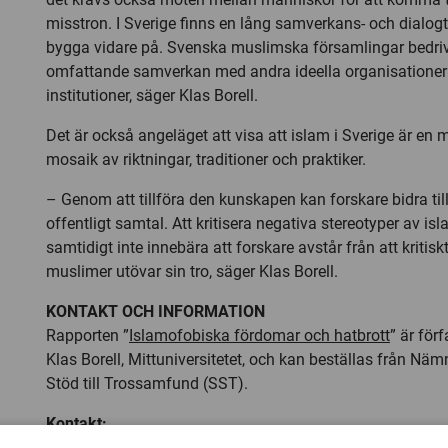
misstron. I Sverige finns en lång samverkans- och dialogt
bygga vidare på. Svenska muslimska församlingar bedriv
omfattande samverkan med andra ideella organisationer
institutioner, säger Klas Borell.
Det är också angeläget att visa att islam i Sverige är en
mosaik av riktningar, traditioner och praktiker.
– Genom att tillföra den kunskapen kan forskare bidra till
offentligt samtal. Att kritisera negativa stereotyper av i
samtidigt inte innebära att forskare avstår från att kritis
muslimer utövar sin tro, säger Klas Borell.
KONTAKT OCH INFORMATION
Rapporten ”
Islamofobiska fördomar och hatbrott
” är för
Klas Borell, Mittuniversitetet, och kan beställas från Näm
Stöd till Trossamfund (SST).
Kontakt:
Klas Borell, professor i sociologi, 070-324 06 05, e-post:
k