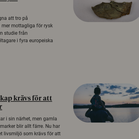
na att tro på
a mer mottagliga för rysk
n studie från
tagare i fyra europeiska
ap krävs för att
r
kar i sin närhet, men gamla
rker blir allt färre. Nu har
t livsmiljö som krävs för att