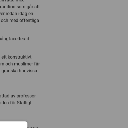
radition som går att
er redan idag en
 och med offentliga
 mångfacetterad
 ett konstruktivt
slam och muslimer får
kt granska hur vissa
fattad av professor
nden för Statligt
las.borell@miun.se