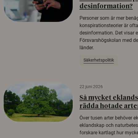
desinformation?
Personer som är mer benäg
konspirationsteorier är oft
desinformation. Det visar e
Försvarshögskolan med del
länder.
Säkerhetspolitik
22 juni 2026
Så mycket eklandsk
rädda hotade arte
Över tusen arter behöver e
eklandskap och naturbetesma
forskare kartlagt hur mycke