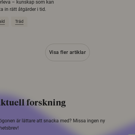
erleva – kunskap som kan
 in rätt åtgärder i tid.
ald
Träd
Visa fler artiklar
ktuell forskning
i ögonen är lättare att snacka med? Missa ingen ny
hetsbrev!