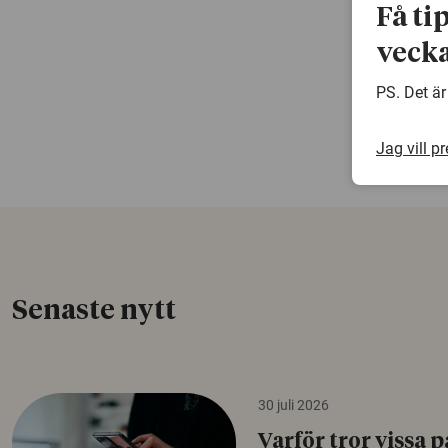
Få ti
vecka
PS. Det är
Jag vill p
Senaste nytt
30 juli 2026
Varför tror vissa p