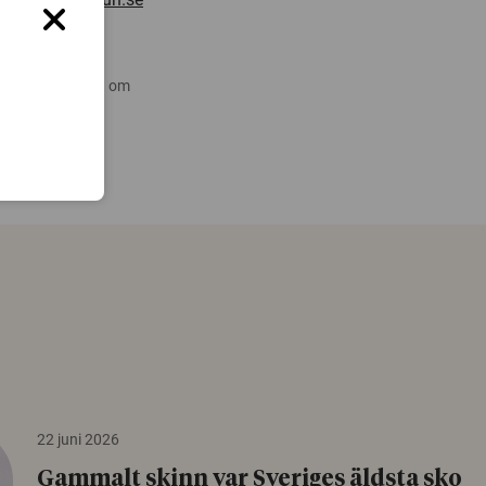
 nyare forskning om
22 juni 2026
Gammalt skinn var Sveriges äldsta sko