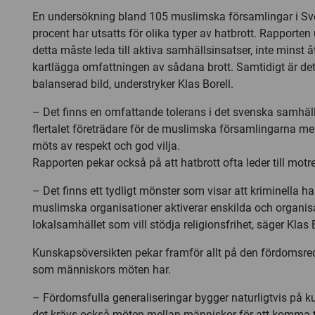
En undersökning bland 105 muslimska församlingar i Sver
procent har utsatts för olika typer av hatbrott. Rapporten 
detta måste leda till aktiva samhällsinsatser, inte minst å
kartlägga omfattningen av sådana brott. Samtidigt är det 
balanserad bild, understryker Klas Borell.
– Det finns en omfattande tolerans i det svenska samhäll
flertalet företrädare för de muslimska församlingarna me
möts av respekt och god vilja.
Rapporten pekar också på att hatbrott ofta leder till motr
– Det finns ett tydligt mönster som visar att kriminella h
muslimska organisationer aktiverar enskilda och organisa
lokalsamhället som vill stödja religionsfrihet, säger Klas B
Kunskapsöversikten pekar framför allt på den fördomsre
som människors möten har.
– Fördomsfulla generaliseringar bygger naturligtvis på 
det krävs också möten mellan människor för att komma ti