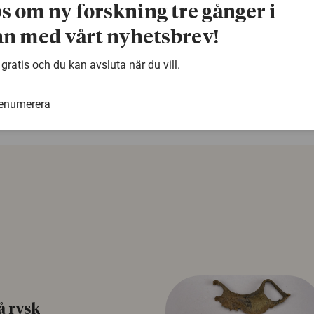
ps om ny forskning tre gånger i
n med vårt nyhetsbrev!
warning
Denna artikel är några år gammal och det kan finnas
 gratis och du kan avsluta när du vill.
samma ämne. Använd gärna vår sökfunktion!
renumerera
å rysk