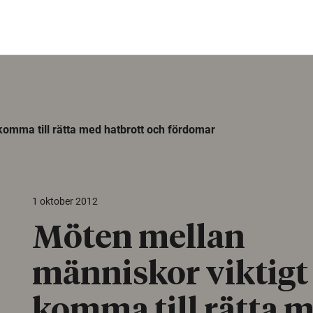
 komma till rätta med hatbrott och fördomar
1 oktober 2012
Möten mellan
människor viktigt 
komma till rätta 