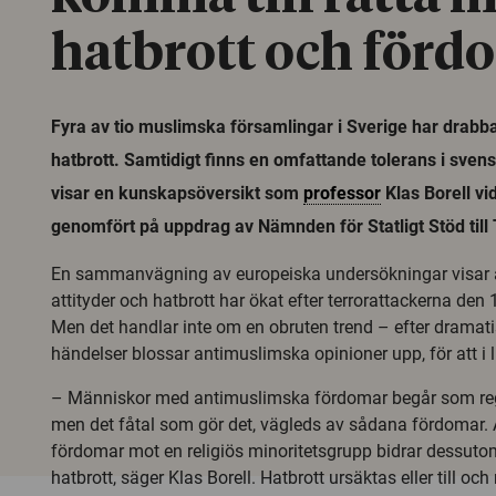
hatbrott och förd
Fyra av tio muslimska församlingar i Sverige har drabba
hatbrott. Samtidigt finns en omfattande tolerans i sven
visar en kunskapsöversikt som
professor
Klas Borell vid
genomfört på uppdrag av Nämnden för Statligt Stöd til
En sammanvägning av europeiska undersökningar visar 
attityder och hatbrott har ökat efter terrorattackerna de
Men det handlar inte om en obruten trend – efter dramati
händelser blossar antimuslimska opinioner upp, för att i l
– Människor med antimuslimska fördomar begår som rege
men det fåtal som gör det, vägleds av sådana fördomar.
fördomar mot en religiös minoritetsgrupp bidrar dessutom 
hatbrott, säger Klas Borell. Hatbrott ursäktas eller till oc