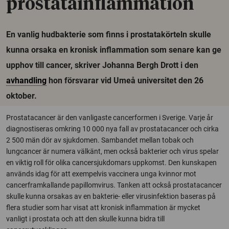
prostatainflammation
En vanlig hudbakterie som finns i prostatakörteln skulle
kunna orsaka en kronisk inflammation som senare kan ge
upphov till cancer, skriver Johanna Bergh Drott i den
avhandling
hon försvarar vid Umeå universitet den 26
oktober.
Prostatacancer är den vanligaste cancerformen i Sverige. Varje år
diagnostiseras omkring 10 000 nya fall av prostatacancer och cirka
2 500 män dör av sjukdomen. Sambandet mellan tobak och
lungcancer är numera välkänt, men också bakterier och virus spelar
en viktig roll för olika cancersjukdomars uppkomst. Den kunskapen
används idag för att exempelvis vaccinera unga kvinnor mot
cancerframkallande papillomvirus. Tanken att också prostatacancer
skulle kunna orsakas av en bakterie- eller virusinfektion baseras på
flera studier som har visat att kronisk inflammation är mycket
vanligt i prostata och att den skulle kunna bidra till