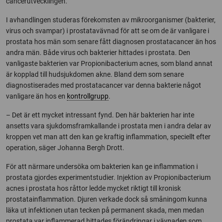
cancerutvecklingen.
I avhandlingen studeras förekomsten av mikroorganismer (bakterier,
virus och svampar) i prostatavävnad för att se om de är vanligare i
prostata hos män som senare fått diagnosen prostatacancer än hos
andra män. Både virus och bakterier hittades i prostata. Den
vanligaste bakterien var Propionibacterium acnes, som bland annat
är kopplad till hudsjukdomen akne. Bland dem som senare
diagnostiserades med prostatacancer var denna bakterie något
vanligare än hos en
kontrollgrupp
.
– Det är ett mycket intressant fynd. Den här bakterien har inte
ansetts vara sjukdomsframkallande i prostata men i andra delar av
kroppen vet man att den kan ge kraftig inflammation, speciellt efter
operation, säger Johanna Bergh Drott.
För att närmare undersöka om bakterien kan ge inflammation i
prostata gjordes experimentstudier. Injektion av Propionibacterium
acnes i prostata hos råttor ledde mycket riktigt till kronisk
prostatainflammation. Djuren verkade dock så småningom kunna
läka ut infektionen utan tecken på permanent skada, men medan
prostata var inflammerad hittades förändringar i vävnaden som