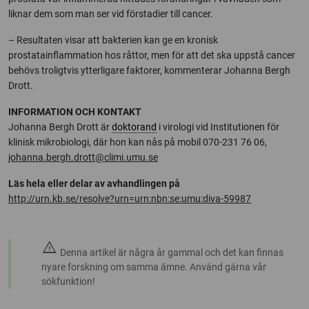
liknar dem som man ser vid förstadier till cancer.
– Resultaten visar att bakterien kan ge en kronisk
prostatainflammation hos råttor, men för att det ska uppstå cancer
behövs troligtvis ytterligare faktorer, kommenterar Johanna Bergh
Drott.
INFORMATION OCH KONTAKT
Johanna Bergh Drott är
doktorand
i virologi vid Institutionen för
klinisk mikrobiologi, där hon kan nås på mobil 070-231 76 06,
johanna.bergh.drott@climi.umu.se
Läs hela eller delar av avhandlingen på
http://urn.kb.se/resolve?urn=urn:nbn:se:umu:diva-59987
warning
Denna artikel är några år gammal och det kan finnas
nyare forskning om samma ämne. Använd gärna vår
sökfunktion!