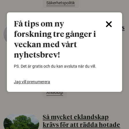
Säkerhetspolitik
Få tips om ny
Gammalt skinn var Sveriges
forskning tre gånger i
äldsta sko
veckan med vårt
22 juni 2026
nyhetsbrev!
Det som arkeologer länge trodde var en
björnfäll visar sig vara delar av en 2000 år
PS. Det är gratis och du kan avsluta när du vill.
gammal sko. Fyndet bär spår av romerskt
skomode och beskrivs som mycket ovanligt i
Norden.
Jag vill prenumerera
Arkeologi
Så mycket eklandskap
krävs för att rädda hotade