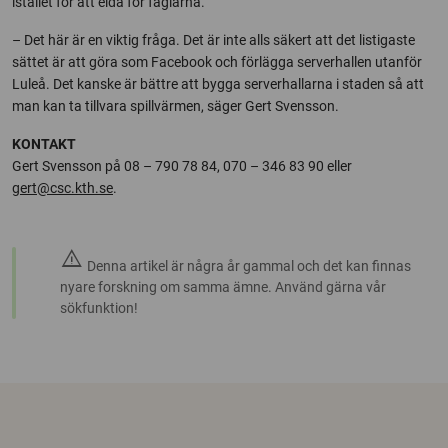
istället för att elda för fåglarna.
– Det här är en viktig fråga. Det är inte alls säkert att det listigaste
sättet är att göra som Facebook och förlägga serverhallen utanför
Luleå. Det kanske är bättre att bygga serverhallarna i staden så att
man kan ta tillvara spillvärmen, säger Gert Svensson.
KONTAKT
Gert Svensson på 08 – 790 78 84, 070 – 346 83 90 eller
gert@csc.kth.se
.
warning
Denna artikel är några år gammal och det kan finnas
nyare forskning om samma ämne. Använd gärna vår
sökfunktion!