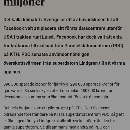
miljoner
Det kalla klimatet i Sverige är ett av huvudskälen till att
Facebook valt att placera sitt första datacentrum utanför
USA i trakten runt Luleå. Facebook har dock valt att elda
för kråkorna till skillnad från Parallelldatorcentrum (PDC)
på KTH. PDC senaste använder nämligen
överskottsvärmen från superdatorn Lindgren till att värma
upp hus.
390 000 sparade kronor för fjärrkyla, 290 000 sparade kronor för
fjärrvärme. Så ser kalkylen ut ett normalår. 680 000 kronor är
dessutom en summa som ökar snabbt för varje år som går.
Det hela började som ett pilotprojekt på KTH. Gert Svensson,
biträdande föreståndare på KTH:s superdatorcentrum PDC, såg att
elräkningen för nya Lindgren skulle bli mycket högre än den för
gamla superdatorn. Så tillsammans med andra på PDC och i