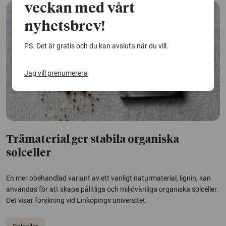
veckan med vårt
nyhetsbrev!
PS. Det är gratis och du kan avsluta när du vill.
Jag vill prenumerera
Trämaterial ger stabila organiska
solceller
En mer obehandlad variant av ett vanligt naturmaterial, lignin, kan
användas för att skapa pålitliga och miljövänliga organiska solceller.
Det visar forskning vid Linköpings universitet.