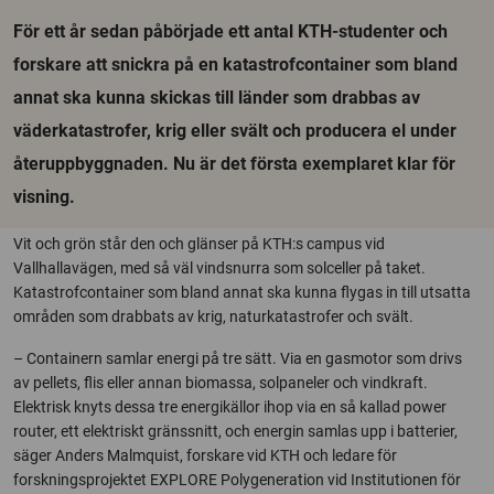
För ett år sedan påbörjade ett antal KTH-studenter och
forskare att snickra på en katastrofcontainer som bland
annat ska kunna skickas till länder som drabbas av
väderkatastrofer, krig eller svält och producera el under
återuppbyggnaden. Nu är det första exemplaret klar för
visning.
Vit och grön står den och glänser på KTH:s campus vid
Vallhallavägen, med så väl vindsnurra som solceller på taket.
Katastrofcontainer som bland annat ska kunna flygas in till utsatta
områden som drabbats av krig, naturkatastrofer och svält.
– Containern samlar energi på tre sätt. Via en gasmotor som drivs
av pellets, flis eller annan biomassa, solpaneler och vindkraft.
Elektrisk knyts dessa tre energikällor ihop via en så kallad power
router, ett elektriskt gränssnitt, och energin samlas upp i batterier,
säger Anders Malmquist, forskare vid KTH och ledare för
forskningsprojektet EXPLORE Polygeneration vid Institutionen för