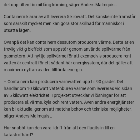
det upp till en tio mil lång körning, säger Anders Malmquist.
Containern klarar av att leverera 5 kilowatt. Det kanske inte framstår
som särskilt mycket men kan göra stor skillnad för människor i
utsatta lägen.
Ovanpå det kan containern dessutom producera värme. Detta är en
trevlig viktig bieffekt som uppstår genom använda spillvärme från
gasmotorn. Att nyttja spillvärme för att exempelvis producera rent
vatten är centralt för ett sådant här energisystem, där det gäller att
maximera nyttan av den tillförda energin.
– Containern kan producera varmvatten upp till 90 grader. Det
handlar om 10 kilowatt vattenburen värme som levereras vid sidan
av 5 kilowatt elektricitet. I projektet utvecklar vi lösningar för att
producera el, värme, kyla och rent vatten. Även andra energitjänster
kan bli aktuella, genom att matcha behov och tekniska möjligheter,
säger Anders Malmquist.
Hur snabbt kan den vara i drift från att den flugits in till en
katastrofhärd?