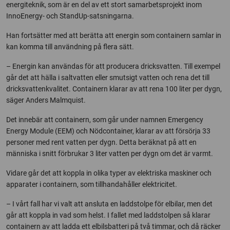
energiteknik, som är en del av ett stort samarbetsprojekt inom
InnoEnergy- och StandUp-satsningarna.
Han fortsätter med att berätta att energin som containern samlar in
kan komma till användning på flera sätt.
– Energin kan användas för att producera dricksvatten. Till exempel
går det att hälla i saltvatten eller smutsigt vatten och rena det till
dricksvattenkvalitet. Containern klarar av att rena 100 liter per dygn,
säger Anders Malmquist.
Det innebär att containern, som går under namnen Emergency
Energy Module (EEM) och Nödcontainer, klarar av att försörja 33
personer med rent vatten per dygn. Detta beräknat på att en
människa i snitt förbrukar 3 liter vatten per dygn om det är varmt.
Vidare går det att koppla in olika typer av elektriska maskiner och
apparater i containern, som tillhandahåller elektricitet.
– I vårt fall har vi valt att ansluta en laddstolpe för elbilar, men det
går att koppla in vad som helst. I fallet med laddstolpen så klarar
containern av att ladda ett elbilsbatteri på två timmar, och då räcker