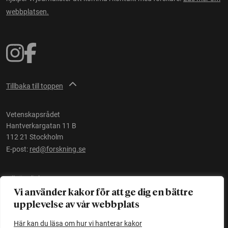
webbplatsen.
Tillbaka till toppen
Vetenskapsrådet
Hantverkargatan 11 B
112 21 Stockholm
E-post:
red@forskning.se
Tillgänglighet
Vi använder kakor för att ge dig en bättre
upplevelse av vår webbplats
Ett initiativ av
Vetenskapsrådet
Här kan du läsa om hur vi hanterar kakor