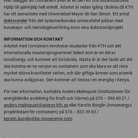
Han tillägger att containern även är en del i ett bra biståndsarbete.
Hjälp till självhjälp helt enkelt. Arbetet är redan igång i Bolivia då KTH
har ett samarbete med Universidad Mayor de San Simon. Ett antal
doktorander
från det sydamerikanska universitetet jobbar med
kunskaps- och teknologiöverföring inom sina doktorandprojekt.
INFORMATION OCH KONTAKT
Arbetet med containern involverar studenter från KTH och det
internationella mastersprogrammet Select som är en del av
InnoEnergy, och kommer att fortskrida. Nästa år är det tänkt att det
ska komma en ny version av containern som ska klara av att rena
mycket större kvantiteter vatten, och där giftiga ämnen som arsenik
ska kunna avlägsnas. Den kommer att testas i en energiby i Kenya.
För mer information, kontakta Anders Malmquist (Institutionen för
energitekniks avdelning för Kraft och Värme) på 070 – 590 60 21 /
anders.malmquist@energy.kth.se
eller Kerstin Borglin (Innoenergys
projektledare för containern) på 076 – 833 39 83 /
kerstin.borglin@kic-innoenergy.com
.