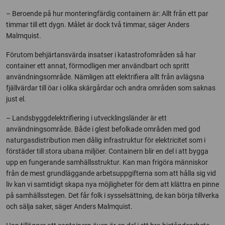
– Beroende på hur monteringfärdig containern är: Allt från ett par
timmar till ett dygn. Målet är dock två timmar, säger Anders
Malmquist.
Förutom behjärtansvärda insatser i katastrofområden så har
container ett annat, förmodligen mer användbart och spritt
användningsområde. Nämligen att elektrifiera allt från avlägsna
fjällvärdar till öar i olika skärgårdar och andra områden som saknas
just el.
– Landsbyggdelektrifiering i utvecklingsländer är ett
användningsområde. Både i glest befolkade områden med god
naturgasdistribution men dålig infrastruktur för elektricitet som i
förstäder till stora ubana miljöer. Containern blir en del i att bygga
upp en fungerande samhällsstruktur. Kan man frigöra människor
från de mest grundläggande arbetsuppgifterna som att hålla sig vid
liv kan vi samtidigt skapa nya möjligheter för dem att klättra en pinne
på samhällsstegen. Det får folk i sysselsättning, de kan börja tillverka
och sälja saker, säger Anders Malmquist.