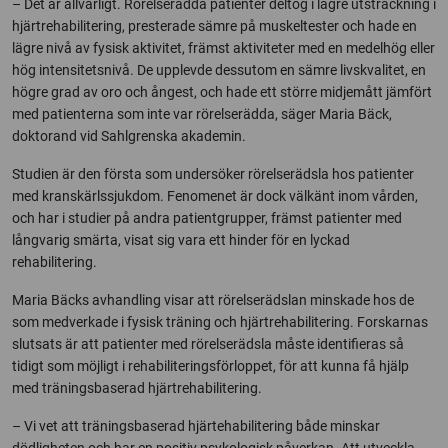
– Det är allvarligt. Rörelserädda patienter deltog i lägre utsträckning i
hjärtrehabilitering, presterade sämre på muskeltester och hade en
lägre nivå av fysisk aktivitet, främst aktiviteter med en medelhög eller
hög intensitetsnivå. De upplevde dessutom en sämre livskvalitet, en
högre grad av oro och ångest, och hade ett större midjemått jämfört
med patienterna som inte var rörelserädda, säger Maria Bäck,
doktorand vid Sahlgrenska akademin.
Studien är den första som undersöker rörelserädsla hos patienter
med kranskärlssjukdom. Fenomenet är dock välkänt inom vården,
och har i studier på andra patientgrupper, främst patienter med
långvarig smärta, visat sig vara ett hinder för en lyckad
rehabilitering.
Maria Bäcks avhandling visar att rörelserädslan minskade hos de
som medverkade i fysisk träning och hjärtrehabilitering. Forskarnas
slutsats är att patienter med rörelserädsla måste identifieras så
tidigt som möjligt i rehabiliteringsförloppet, för att kunna få hjälp
med träningsbaserad hjärtrehabilitering.
– Vi vet att träningsbaserad hjärtehabilitering både minskar