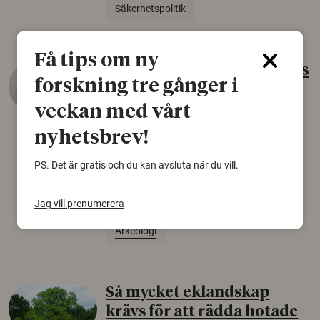
Säkerhetspolitik
Få tips om ny
Gammalt skinn var Sveriges
forskning tre gånger i
äldsta sko
veckan med vårt
22 juni 2026
nyhetsbrev!
Det som arkeologer länge trodde var en
björnfäll visar sig vara delar av en 2000 år
PS. Det är gratis och du kan avsluta när du vill.
gammal sko. Fyndet bär spår av romerskt
skomode och beskrivs som mycket ovanligt i
Norden.
Jag vill prenumerera
Arkeologi
Så mycket eklandskap
krävs för att rädda hotade