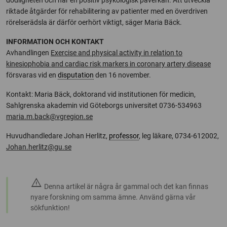
dödligheten och har en positiv psykologisk påverkan. Att utveckla
riktade åtgärder för rehabilitering av patienter med en överdriven
rörelserädsla är därför oerhört viktigt, säger Maria Bäck.
INFORMATION OCH KONTAKT
Avhandlingen
Exercise and physical activity in relation to
kinesiophobia and cardiac risk markers in coronary artery disease
försvaras vid en
disputation
den 16 november.
Kontakt: Maria Bäck, doktorand vid institutionen för medicin,
Sahlgrenska akademin vid Göteborgs universitet 0736-534963
maria.m.back@vgregion.se
Huvudhandledare Johan Herlitz,
professor
, leg läkare, 0734-612002,
Johan.herlitz@gu.se
warning
Denna artikel är några år gammal och det kan finnas
nyare forskning om samma ämne. Använd gärna vår
sökfunktion!