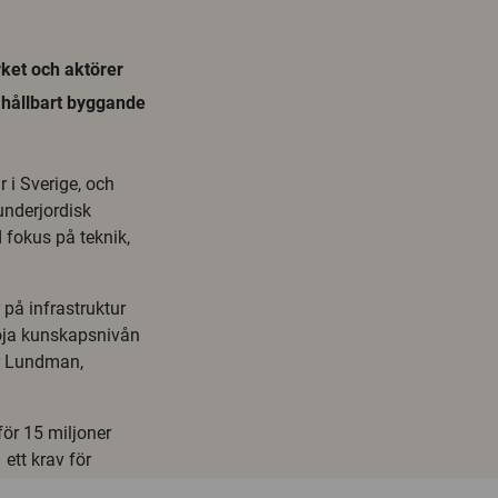
ket och aktörer
 hållbart byggande
 i Sverige, och
underjordisk
d fokus på teknik,
å infrastruktur
höja kunskapsnivån
er Lundman,
för 15 miljoner
ett krav för