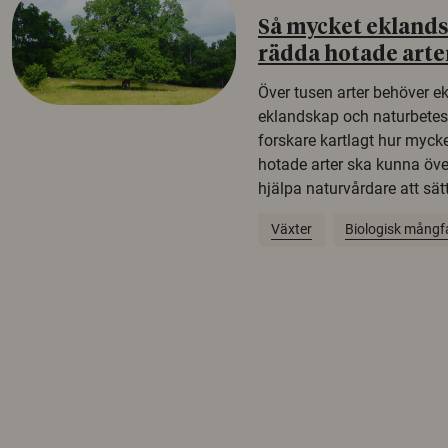
Så mycket eklandsk
rädda hotade arte
Över tusen arter behöver e
eklandskap och naturbetesma
forskare kartlagt hur mycke
hotade arter ska kunna öv
hjälpa naturvårdare att sätta
Växter
Biologisk mångf