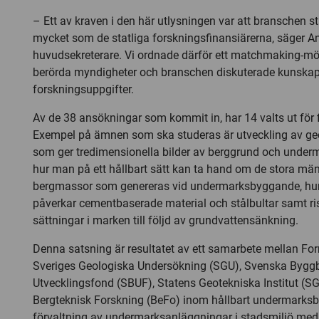
– Ett av kraven i den här utlysningen var att branschen s
mycket som de statliga forskningsfinansiärerna, säger 
huvudsekreterare. Vi ordnade därför ett matchmaking-möt
berörda myndigheter och branschen diskuterade kunska
forskningsuppgifter.
Av de 38 ansökningar som kommit in, har 14 valts ut för f
Exempel på ämnen som ska studeras är utveckling av ge
som ger tredimensionella bilder av berggrund och underm
hur man på ett hållbart sätt kan ta hand om de stora män
bergmassor som genereras vid undermarksbyggande, hur
påverkar cementbaserade material och stålbultar samt ri
sättningar i marken till följd av grundvattensänkning.
Denna satsning är resultatet av ett samarbete mellan For
Sveriges Geologiska Undersökning (SGU), Svenska Bygg
Utvecklingsfond (SBUF), Statens Geotekniska Institut (SGI
Bergteknisk Forskning (BeFo) inom hållbart undermarks
förvaltning av undermarksanläggningar i stadsmiljö med