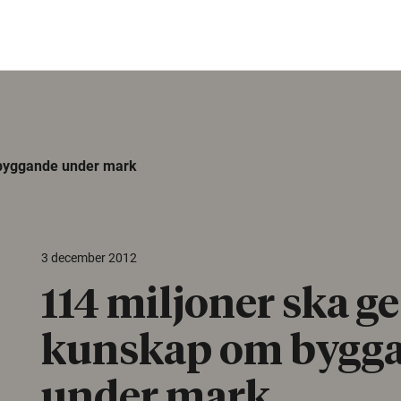
 byggande under mark
3 december 2012
114 miljoner ska g
kunskap om bygg
under mark