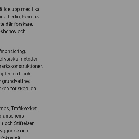
tällde upp med lika
Anna Ledin, Formas
e där forskare,
psbehov och
inansiering.
ofysiska metoder
arkskonstruktioner,
gder jord- och
 grundvattnet
sken för skadliga
mas, Trafikverket,
branschens
) och Stiftelsen
byggande och
 fokus på