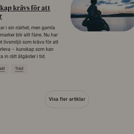
ap krävs för att
r
kar i sin närhet, men gamla
rker blir allt färre. Nu har
t livsmiljö som krävs för att
erleva – kunskap som kan
 in rätt åtgärder i tid.
ald
Träd
Visa fler artiklar