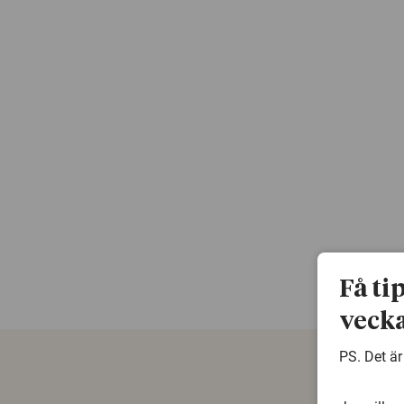
Få ti
vecka
PS. Det är