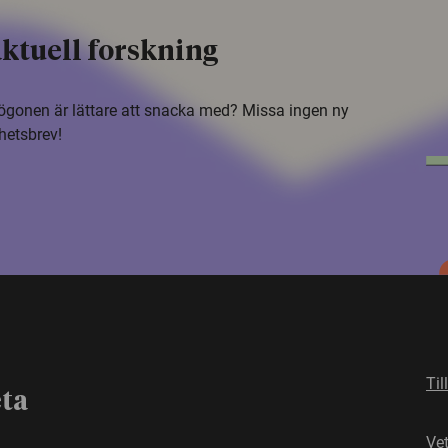
ktuell forskning
i ögonen är lättare att snacka med? Missa ingen ny
hetsbrev!
Til
eta
Ve