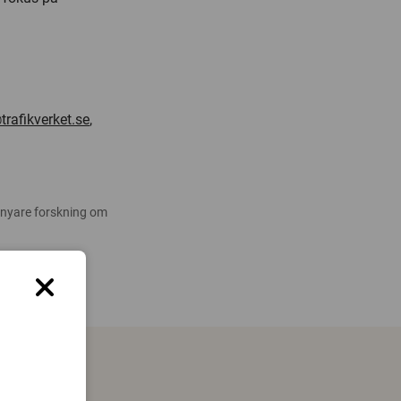
rafikverket.se
,
 nyare forskning om