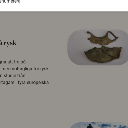
renumerera
å rysk
na att tro på
a mer mottagliga för rysk
n studie från
tagare i fyra europeiska