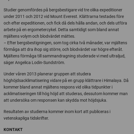
Studier genomfördes på bergsbestigare vid tre olika expeditioner
under 2011 och 2012 vid Mount Everest. Klättrarna testades före
och efter expeditionen, och fick då dels hålla andan, och dels utföra
arbete på en ergometercykel. Detta samtidigt som bland annat
mjältens volym och blodvärdet mättes.
– Efter bergsbestigningen, som tog cirka två månader, var mjältens
förmåga att dra ihop sig större, och blodvärdet var högre efteråt.
Mjältens förmåga till sammandragning studerade vi med ultraljud,
säger Angelica Lodin-Sundström.
Under våren 2013 planerar gruppen att studera
höghöjdsacklimatisering vidare på en grupp klättrare i Himalaya. Då
kommer bland annat mjältens respons vid olika tidpunkter i
acklimatiseringen till hög höjd att studeras, dessutom kommer man
att undersöka om responsen kan skydda mot höjdsjuka.
Resultaten av studierna kommer inom kort att publiceras i
vetenskapliga tidskrifter.
KONTAKT