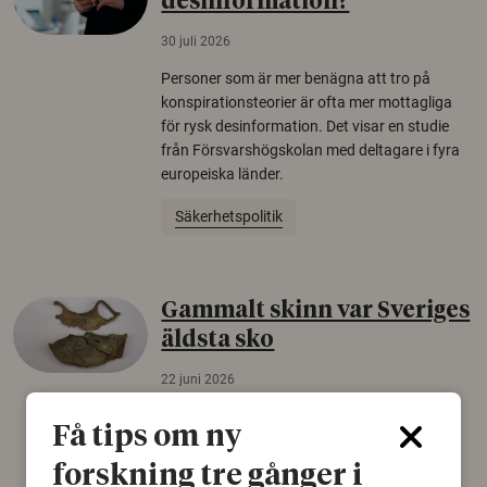
desinformation?
30 juli 2026
Personer som är mer benägna att tro på
konspirationsteorier är ofta mer mottagliga
för rysk desinformation. Det visar en studie
från Försvarshögskolan med deltagare i fyra
europeiska länder.
Säkerhetspolitik
Gammalt skinn var Sveriges
äldsta sko
22 juni 2026
Det som arkeologer länge trodde var en
Få tips om ny
björnfäll visar sig vara delar av en 2000 år
gammal sko. Fyndet bär spår av romerskt
forskning tre gånger i