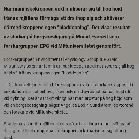
När människokroppen acklimatiserar sig till hög höjd
tränas mjältens förmåga att dra ihop sig och aktiverar
därmed kroppens egen ”bloddopning”. Det visar resultat
av studier på bergsbestigare på Mount Everest som
forskargruppen EPG vid Mittuniversitetet genomfört.
Forskargruppen Environmental Physiology Group (EPG) vid
Mittuniversitetet har funnit att när kroppen acklimatiserar sig till hög
höjd så tränas kroppens egen ”bloddopning”.
– Det finns ett lager röda blodkroppar i mjälten som kan släppas ut i
cirkulation när det behövs, exempelvis vid syrebrist på hög höjd eller
vid dykning. Det är särskilt viktigt när man arbetar på hög höjd som
vid en bergsbestigning, säger Angelica Lodin-Sundström,
doktorand
och forskare vid Mittuniversitetet.
Studierna visar att mjälten tränas på att dra ihop sig och släppa ut
de lagrade blodkropparna när kroppen acklimatiserar sig till hög
höjd.