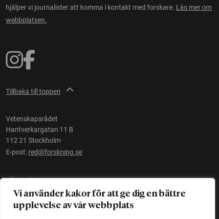
hjälper vi journalister att komma i kontakt med forskare.
Läs mer om
webbplatsen.
Tillbaka till toppen
Vetenskapsrådet
Hantverkargatan 11 B
112 21 Stockholm
E-post:
red@forskning.se
Tillgänglighet
Vi använder kakor för att ge dig en bättre
upplevelse av vår webbplats
Ett initiativ av
Vetenskapsrådet