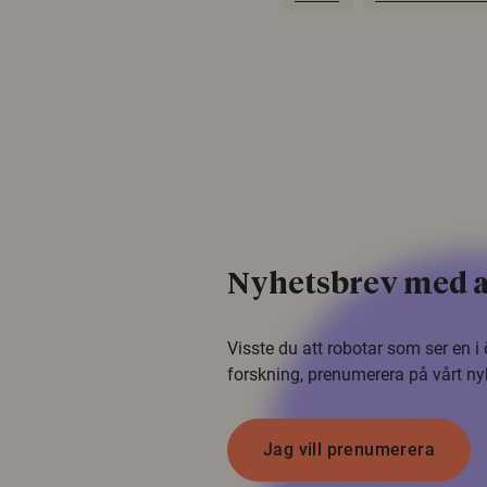
Nyhetsbrev med a
Visste du att robotar som ser en 
forskning, prenumerera på vårt ny
Jag vill prenumerera