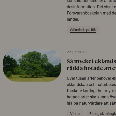
konspirationsteorier är oft
desinformation. Det visar e
Försvarshögskolan med del
länder.
Säkerhetspolitik
22 juni 2026
Så mycket eklandsk
rädda hotade arte
Över tusen arter behöver e
eklandskap och naturbetesma
forskare kartlagt hur mycke
hotade arter ska kunna öv
hjälpa naturvårdare att sätta
Växter
Biologisk mångf