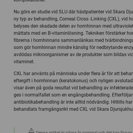
Nu görs en studie vid SLU där hästpatienter vid Skara Dj
ny typ av behandling, Corneal Cross -Linking (CXL), vid 
belyses den skadade delen av hornhinnan med ultraviolett 
mättats med en B-vitaminlösning. Tekniken förstärker h
fibrerna i hornhinnans sammanlänkas med tvärbindningar 
som gör hornhinnan mindre känslig för nedbrytande enz
avdödas mikroorganismer av de produkter som bildas vid 
vitaminet.
CXL har använts på människa under flera år för att behand
eftergift i hornhinnan (keratokonus) och nyligen avslutade
visar även på goda resultat vid behandling av infektera
ges i normalfallet som en engångsbehandling. Efterfölja
antibiotikabehandling är inte alltid nödvändig. Hittills har
behandlats framgångsrikt med CXL vid Skara Djursjukhu
warning
Denna artikel är några år gammal och det kan finnas