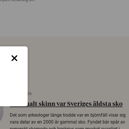
22 juni 2026
Gammalt skinn var Sveriges äldsta sko
Det som arkeologer länge trodde var en björnfäll visar sig
vara delar av en 2000 år gammal sko. Fyndet bär spår av
romerskt skomode och beskrivs som mycket ovanligt i