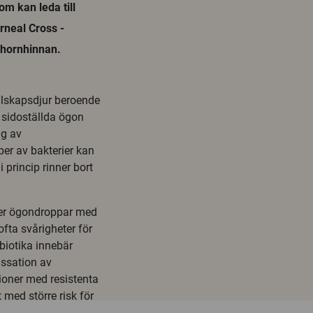
om kan leda till
rneal Cross -
 hornhinnan.
llskapsdjur beroende
 sidoställda ögon
ng av
er av bakterier kan
princip rinner bort
ler ögondroppar med
fta svårigheter för
biotika innebär
assation av
ioner med resistenta
 med större risk för