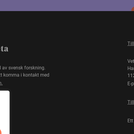
Til
eta
Ve
el av svensk forskning.
Ha
att komma i kontakt med
11
n.
E-
Til
Ett