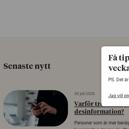
Få ti
Senaste nytt
vecka
PS. Det är
30 juli 2026
Jag vill p
Varför tror vissa p
desinformation?
Personer som är mer benäg