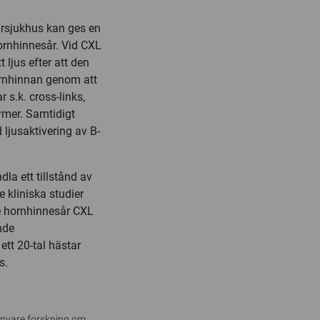
ursjukhus kan ges en
hornhinnesår. Vid CXL
ljus efter att den
ornhinnan genom att
s.k. cross-links,
ymer. Samtidigt
ljusaktivering av B-
la ett tillstånd av
 kliniska studier
de hornhinnesår CXL
nde
 ett 20-tal hästar
s.
 nyare forskning om