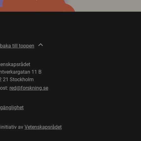
lbaka till toppen
tenskapsrådet
ntverkargatan 11 B
2 21 Stockholm
post:
red@forskning.se
lgänglighet
 initiativ av
Vetenskapsrådet