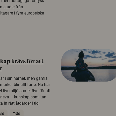
a mer mottagliga för rysk
n studie från
tagare i fyra europeiska
ap krävs för att
r
kar i sin närhet, men gamla
rker blir allt färre. Nu har
t livsmiljö som krävs för att
erleva – kunskap som kan
 in rätt åtgärder i tid.
ald
Träd