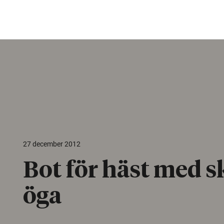
27 december 2012
Bot för häst med s
öga