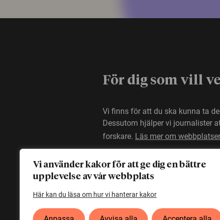
För dig som vill v
Vi finns för att du ska kunna ta d
Dessutom hjälper vi journalister 
forskare.
Läs mer om webbplatse
Vi använder kakor för att ge dig en bättre
upplevelse av vår webbplats
Här kan du läsa om hur vi hanterar kakor
Anpassa
Avvisa alla
Acceptera alla