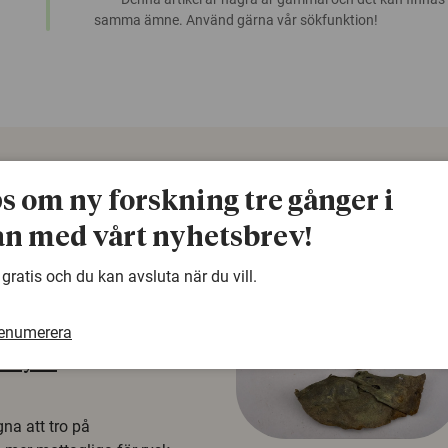
samma ämne. Använd gärna vår sökfunktion!
ps om ny forskning tre gånger i
n med vårt nyhetsbrev!
 gratis och du kan avsluta när du vill.
renumerera
å rysk
na att tro på