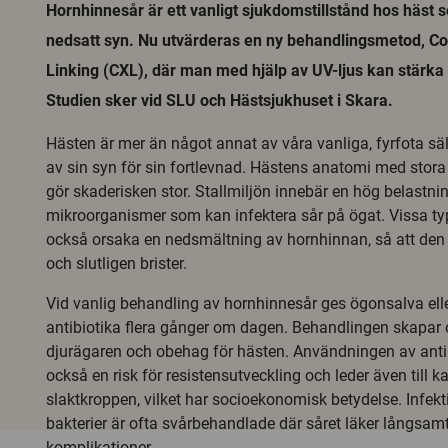
Hornhinnesår är ett vanligt sjukdomstillstånd hos häst s
nedsatt syn. Nu utvärderas en ny behandlingsmetod, Co
Linking (CXL), där man med hjälp av UV-ljus kan stärka
Studien sker vid SLU och Hästsjukhuset i Skara.
Hästen är mer än något annat av våra vanliga, fyrfota sä
av sin syn för sin fortlevnad. Hästens anatomi med stora
gör skaderisken stor. Stallmiljön innebär en hög belastni
mikroorganismer som kan infektera sår på ögat. Vissa typ
också orsaka en nedsmältning av hornhinnan, så att den i 
och slutligen brister.
Vid vanlig behandling av hornhinnesår ges ögonsalva el
antibiotika flera gånger om dagen. Behandlingen skapar o
djurägaren och obehag för hästen. Användningen av anti
också en risk för resistensutveckling och leder även till k
slaktkroppen, vilket har socioekonomisk betydelse. Infekt
bakterier är ofta svårbehandlade där såret läker långsamt
komplikationer.