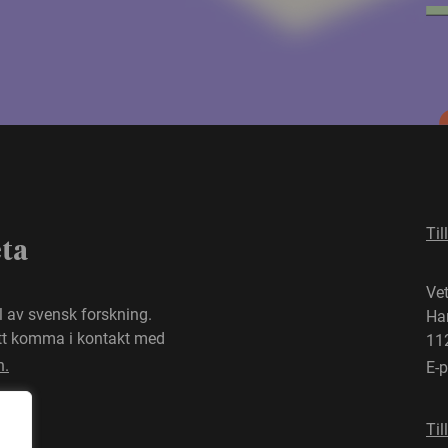
Til
eta
Ve
el av svensk forskning.
Ha
att komma i kontakt med
11
n.
E-
Til