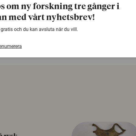
ps om ny forskning tre gånger i
n med vårt nyhetsbrev!
warning
Denna artikel är några år gammal och det kan finnas
 gratis och du kan avsluta när du vill.
samma ämne. Använd gärna vår sökfunktion!
renumerera