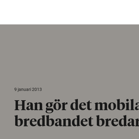
9 januari 2013
Han gör det mobil
bredbandet breda