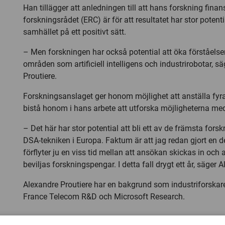
Han tillägger att anledningen till att hans forskning fina
forskningsrådet (ERC) är för att resultatet har stor potent
samhället på ett positivt sätt.
– Men forskningen har också potential att öka förståels
områden som artificiell intelligens och industrirobotar, s
Proutiere.
Forskningsanslaget ger honom möjlighet att anställa fyr
bistå honom i hans arbete att utforska möjligheterna me
– Det här har stor potential att bli ett av de främsta for
DSA-tekniken i Europa. Faktum är att jag redan gjort en d
förflyter ju en viss tid mellan att ansökan skickas in och 
beviljas forskningspengar. I detta fall drygt ett år, säger 
Alexandre Proutiere har en bakgrund som industriforskar
France Telecom R&D och Microsoft Research.