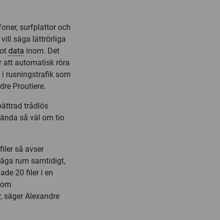
oner, surfplattor och
ill säga lättrörliga
mot
data
inom. Det
r att automatisk röra
 i rusningstrafik som
dre Proutiere.
ättrad trådlös
ända så väl om tio
iler så avser
n äga rum samtidigt,
de 20 filer i en
 som
r, säger Alexandre