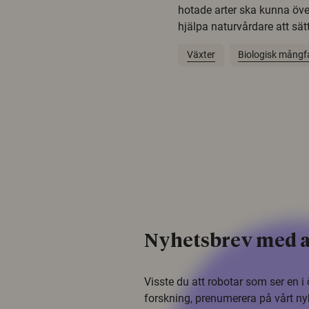
hotade arter ska kunna öv
hjälpa naturvårdare att sätta
Växter
Biologisk mångf
Nyhetsbrev med a
Visste du att robotar som ser en 
forskning, prenumerera på vårt ny