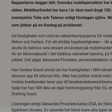
Rapporterna duggar tätt: Svenska mobiloperatörer har k
näten. Mobilsurfandet har bara i år ökat med drygt 150
exempelvis Telia och Telenor enligt företagen själva. 
som jobbar på en lösning på problemet.
De hastigheter som utlovas reklamkampanjerna för mobi
fiktion och fantasi. För att erhålla topphastigheten – låt
skulle du behöva vara ensam användare på mobilmasten
för en åtkomstpunkt i det trådlösa nätverket hemma, på fl
jobbet. Det säger Alexandre Proutiere, universitetslektor 
Han forskar bland annat om hur hastigheten i Wifi-nätve
skruvas upp till utlovad dito. Men han jobbar också med att
mobila bredbanden lever upp till bredbandsleverantörernas
hjälp har han fått dela en rejäl forskningspeng från EU, et
Starting Grant.
Lösningen enligt Alexandre Proutiere kallas DSA, en förk
Spectrum Access. En rykande het trend inom alla typer a