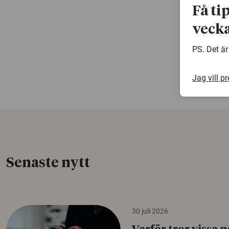
Få ti
vecka
PS. Det är
Jag vill p
Senaste nytt
30 juli 2026