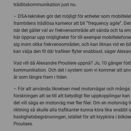
trådlöskommunikation just nu.
– DSA-tekniken gör det möjligt för enheter som mobiltelef
framtidens trådlösa kameror att bli ”frequency agile”. Det v
när det gäller val av frekvensområde att sända och ta e
här öppnar upp möjligheter för till exempel mobiltelefone
sig inom olika frekvensområden, och kan liknas vid en bil
kan välja den fil där trafiken flyter snabbast, säger Alexan
Vad vill då Alexandre Proutiere uppnå? Jo, 10 gånger förb
kommunikation. Och det i system som vi kommer att anv
år som längre fram i tiden.
– För att använda liknelsen med motorvägar och många f
forskningen att se till att betydligt fler uppkopplingar ka
det vill säga en motorväg mer fler filer. Om en motorväg ha
riktning så skulle alla trafikanter kunna köra lika snabbt
hastighetsbegränsningen, istället för att krypköra i bilköe
Proutiere.