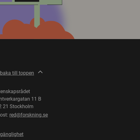
lbaka till toppen
tenskapsrådet
ntverkargatan 11 B
2 21 Stockholm
post:
red@forskning.se
lgänglighet