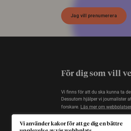
Jag vill prenumerera
För dig som vill v
Vi finns för att du ska kunna ta d
Dessutom hjälper vi journalister 
forskare.
Läs mer om webbplatse
Vi använder kakor för att ge dig en bättre