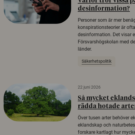
Varför tror vissa p
desinformation?
Personer som är mer benäg
konspirationsteorier är oft
desinformation. Det visar e
Försvarshögskolan med del
länder.
Säkerhetspolitik
22 juni 2026
Så mycket eklandsk
rädda hotade arte
Över tusen arter behöver e
eklandskap och naturbetesma
forskare kartlagt hur mycke