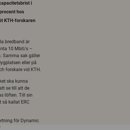
apacitetsbrist i
 procent hos
Möt KTH-forskaren
la bredband är
 anta 10 Mbit/s –
. Samma sak gäller
ygplatsen eller på
och forskare vid KTH.
rket ska kunna
 se till att de
 löften. Till sin
t så kallat ERC
ortning för Dynamic
v