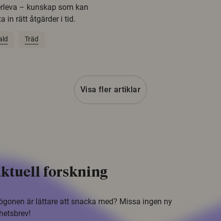
erleva – kunskap som kan
 in rätt åtgärder i tid.
ald
Träd
Visa fler artiklar
ktuell forskning
i ögonen är lättare att snacka med? Missa ingen ny
hetsbrev!