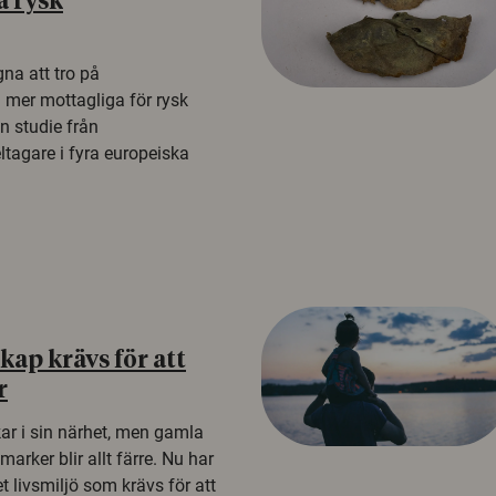
å rysk
na att tro på
a mer mottagliga för rysk
n studie från
tagare i fyra europeiska
ap krävs för att
r
kar i sin närhet, men gamla
rker blir allt färre. Nu har
t livsmiljö som krävs för att