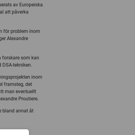
nserats av Europeiska
ial att påverka
en för problem inom
äger Alexandre
a forskare som kan
d DSA-tekniken.
skningsprojekten inom
el framsteg, det
att man eventuellt
Alexandre Proutiere.
e bland annat åt