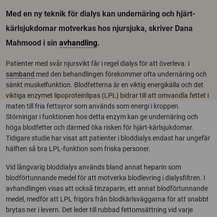
Med en ny teknik för dialys kan undernäring och hjärt-
kärlsjukdomar motverkas hos njursjuka, skriver Dana
Mahmood i sin
avhandling
.
Patienter med svår njursvikt får i regel dialys för att överleva. I
samband
med den behandlingen förekommer ofta undernäring och
sänkt muskelfunktion. Blodfetterna är en viktig energikälla och det
viktiga enzymet lipoproteinlipas (LPL) bidrar till att omvandla fettet i
maten till fria fettsyror som används som energi i kroppen.
Störningar i funktionen hos detta enzym kan ge undernäring och
höga blodfetter och därmed öka risken för hjärt-kärlsjukdomar.
Tidigare studie har visat att patienter i bloddialys endast har ungefär
hälften så bra LPL-funktion som friska personer.
Vid långvarig bloddialys används bland annat heparin som
blodförtunnande medel för att motverka blodlevring i dialysfiltren. I
avhandlingen visas att också tinzaparin, ett annat blodförtunnande
medel, medför att LPL frigörs från blodkärlsväggarna för att snabbt
brytas ner i levern. Det leder till rubbad fettomsättning vid varje