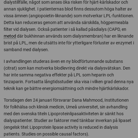
dialystillfälle, något som anses öka risken för hjärt-kärlskador och
annan sjuklighet. I patienternas blod finns dessutom höga halter av
vissa ämnen (angiopoietin-liknande) som motverkar LPL-funktionen.
Detta kan reduceras genom att använda särskilda, högpermeabla
filter vid dialysen. Också patienter i så kallad påsdialys (CAPD, en
metod
där bukhinnan används som dialysmembran) har en liknande
brist på LPL, men de utsätts inte för ytterligare förluster av enzymet i
samband med dialysen.
I avhandlingen studeras även en ny blodförtunnande substans
(citrat) som kan motverka blodlevring direkt via dialysvätskan. Den
har inte samma negativa effekter på LPL som heparin och
tinzaparin. Fortsatta långtidsstudier ska visa i vilken grad denna nya
teknik kan ge bättre energiomsättning och mindre hjärtkärlskador.
Torsdagen den 24 januari försvarar Dana Mahmood, Institutionen
för folkhälsa och klinisk medicin, Umeå universitet, sin avhandling
med den svenska titeln Lipoproteinlipasaktiviteten är sänkt hos
dialyspatienter. Studier av faktorer med tänkbar inverkan på lipaset
(engelsk titel: Lipoprotein lipase activity is reduced in dialysis
patients. Studies on possible causal factors).