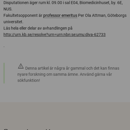
Disputationen äger rum kl. 09.00 i sal E04, Biomedicinhuset, by. 6E,
NUS.
Fakultetsopponent är
professor emeritus
Per Ola Attman, Göteborgs
universitet.
Läs hela eller delar av avhandlingen på
http://urn.kb.se/resolve?urn=urn:nbn:se:umu:diva-62733
.
warning
Denna artikel är några år gammal och det kan finnas
nyare forskning om samma ämne. Använd gärna vår
sökfunktion!