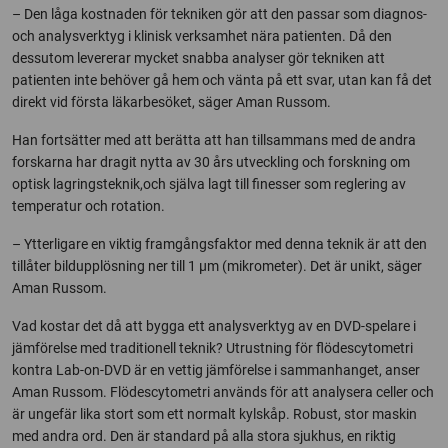
– Den låga kostnaden för tekniken gör att den passar som diagnos-
och analysverktyg i klinisk verksamhet nära patienten. Då den
dessutom levererar mycket snabba analyser gör tekniken att
patienten inte behöver gå hem och vänta på ett svar, utan kan få det
direkt vid första läkarbesöket, säger Aman Russom.
Han fortsätter med att berätta att han tillsammans med de andra
forskarna har dragit nytta av 30 års utveckling och forskning om
optisk lagringsteknik,och själva lagt till finesser som reglering av
temperatur och rotation.
– Ytterligare en viktig framgångsfaktor med denna teknik är att den
tillåter bildupplösning ner till 1 µm (mikrometer). Det är unikt, säger
Aman Russom.
Vad kostar det då att bygga ett analysverktyg av en DVD-spelare i
jämförelse med traditionell teknik? Utrustning för flödescytometri
kontra Lab-on-DVD är en vettig jämförelse i sammanhanget, anser
Aman Russom. Flödescytometri används för att analysera celler och
är ungefär lika stort som ett normalt kylskåp. Robust, stor maskin
med andra ord. Den är standard på alla stora sjukhus, en riktig