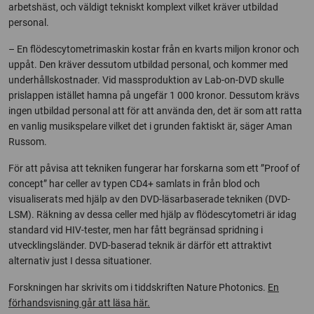
arbetshäst, och väldigt tekniskt komplext vilket kräver utbildad
personal.
– En flödescytometrimaskin kostar från en kvarts miljon kronor och
uppåt. Den kräver dessutom utbildad personal, och kommer med
underhållskostnader. Vid massproduktion av Lab-on-DVD skulle
prislappen istället hamna på ungefär 1 000 kronor. Dessutom krävs
ingen utbildad personal att för att använda den, det är som att ratta
en vanlig musikspelare vilket det i grunden faktiskt är, säger Aman
Russom.
För att påvisa att tekniken fungerar har forskarna som ett ”Proof of
concept” har celler av typen CD4+ samlats in från blod och
visualiserats med hjälp av den DVD-läsarbaserade tekniken (DVD-
LSM). Räkning av dessa celler med hjälp av flödescytometri är idag
standard vid HIV-tester, men har fått begränsad spridning i
utvecklingsländer. DVD-baserad teknik är därför ett attraktivt
alternativ just I dessa situationer.
Forskningen har skrivits om i tiddskriften Nature Photonics.
En
förhandsvisning går att läsa här.