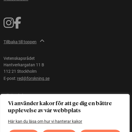
Tillbaka till toppen
Vetenskapsrådet
Hantverkargatan 11 B
112 21 Stockholm
E-post:
red@forskning.se
Tillgänglighet
Vi använder kakor för att ge dig en bättre
upplevelse av vår webbplats
Ett initiativ av
Vetenskapsrådet
Här kan du läsa om hur vi hanterar kakor