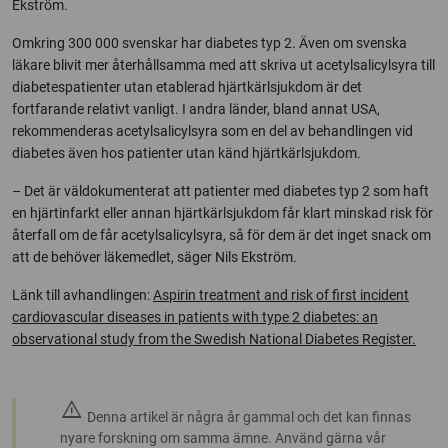
Ekström.
Omkring 300 000 svenskar har diabetes typ 2. Även om svenska
läkare blivit mer återhållsamma med att skriva ut acetylsalicylsyra till
diabetespatienter utan etablerad hjärtkärlsjukdom är det
fortfarande relativt vanligt. I andra länder, bland annat USA,
rekommenderas acetylsalicylsyra som en del av behandlingen vid
diabetes även hos patienter utan känd hjärtkärlsjukdom.
– Det är väldokumenterat att patienter med diabetes typ 2 som haft
en hjärtinfarkt eller annan hjärtkärlsjukdom får klart minskad risk för
återfall om de får acetylsalicylsyra, så för dem är det inget snack om
att de behöver läkemedlet, säger Nils Ekström.
Länk till avhandlingen:
Aspirin treatment and risk of first incident
cardiovascular diseases in patients with type 2 diabetes: an
observational study from the Swedish National Diabetes Register.
warning
Denna artikel är några år gammal och det kan finnas
nyare forskning om samma ämne. Använd gärna vår