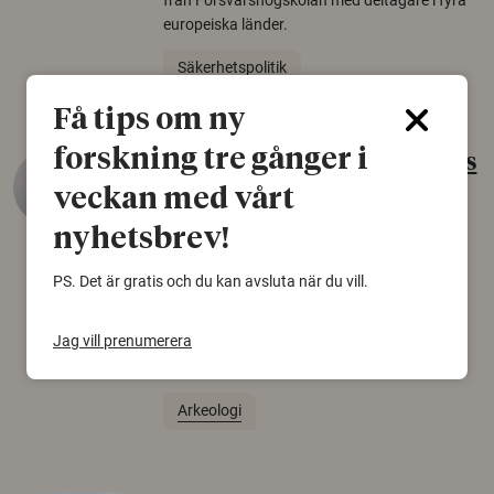
från Försvarshögskolan med deltagare i fyra
europeiska länder.
Säkerhetspolitik
Få tips om ny
forskning tre gånger i
Gammalt skinn var Sveriges
äldsta sko
veckan med vårt
22 juni 2026
nyhetsbrev!
Det som arkeologer länge trodde var en
PS. Det är gratis och du kan avsluta när du vill.
björnfäll visar sig vara delar av en 2000 år
gammal sko. Fyndet bär spår av romerskt
Jag vill prenumerera
skomode och beskrivs som mycket ovanligt i
Norden.
Arkeologi