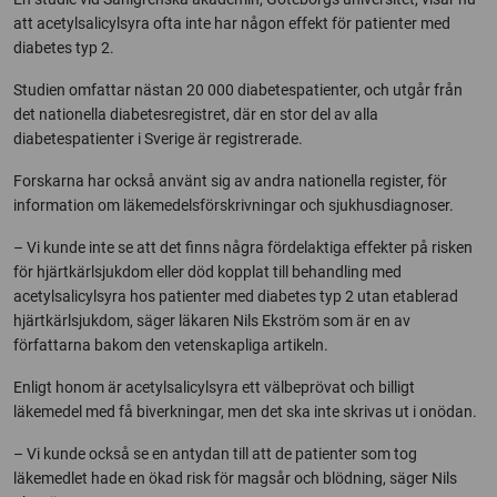
att acetylsalicylsyra ofta inte har någon effekt för patienter med
diabetes typ 2.
Studien omfattar nästan 20 000 diabetespatienter, och utgår från
det nationella diabetesregistret, där en stor del av alla
diabetespatienter i Sverige är registrerade.
Forskarna har också använt sig av andra nationella register, för
information om läkemedelsförskrivningar och sjukhusdiagnoser.
– Vi kunde inte se att det finns några fördelaktiga effekter på risken
för hjärtkärlsjukdom eller död kopplat till behandling med
acetylsalicylsyra hos patienter med diabetes typ 2 utan etablerad
hjärtkärlsjukdom, säger läkaren Nils Ekström som är en av
författarna bakom den vetenskapliga artikeln.
Enligt honom är acetylsalicylsyra ett välbeprövat och billigt
läkemedel med få biverkningar, men det ska inte skrivas ut i onödan.
– Vi kunde också se en antydan till att de patienter som tog
läkemedlet hade en ökad risk för magsår och blödning, säger Nils