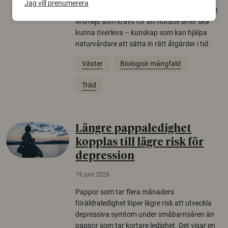
Jag vill prenumerera
allt färre. Nu har forskare kartlagt hur mycket
livsmiljö som krävs för att hotade arter ska
kunna överleva – kunskap som kan hjälpa
naturvårdare att sätta in rätt åtgärder i tid.
Växter
Biologisk mångfald
Träd
Längre pappaledighet
kopplas till lägre risk för
depression
19 juni 2026
Pappor som tar flera månaders
föräldraledighet löper lägre risk att utveckla
depressiva symtom under småbarnsåren än
pappor som tar kortare ledighet. Det visar en