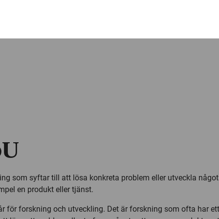
oU
ng som syftar till att lösa konkreta problem eller utveckla något
empel en produkt eller tjänst.
r för forskning och utveckling. Det är forskning som ofta har ett