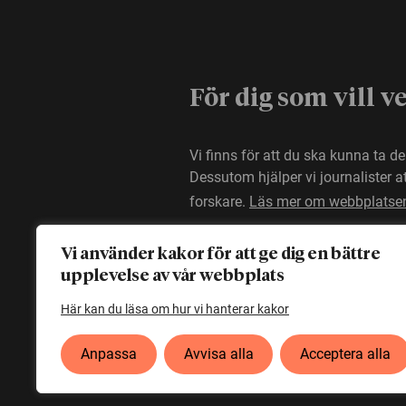
För dig som vill v
Vi finns för att du ska kunna ta d
Dessutom hjälper vi journalister 
forskare.
Läs mer om webbplatse
Vi använder kakor för att ge dig en bättre
upplevelse av vår webbplats
Här kan du läsa om hur vi hanterar kakor
Anpassa
Avvisa alla
Acceptera alla