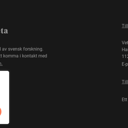
Til
eta
Ve
el av svensk forskning.
Ha
att komma i kontakt med
11
n.
E-
Til
Ett