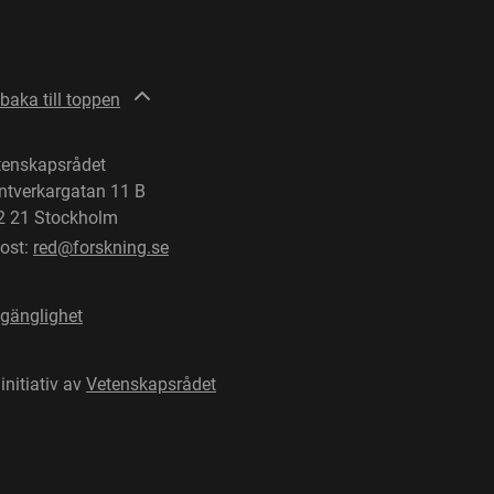
lbaka till toppen
tenskapsrådet
ntverkargatan 11 B
2 21 Stockholm
post:
red@forskning.se
lgänglighet
 initiativ av
Vetenskapsrådet