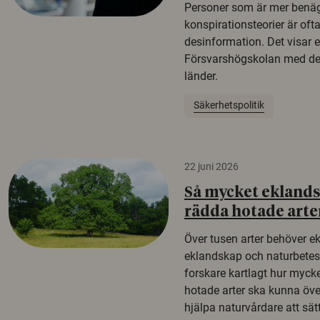
Personer som är mer benäg
konspirationsteorier är oft
desinformation. Det visar e
Försvarshögskolan med del
länder.
Säkerhetspolitik
22 juni 2026
Så mycket eklandsk
rädda hotade arte
Över tusen arter behöver e
eklandskap och naturbetesma
forskare kartlagt hur mycke
hotade arter ska kunna öv
hjälpa naturvårdare att sätta