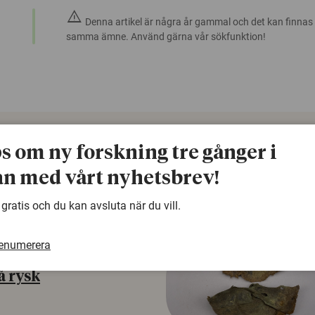
warning
Denna artikel är några år gammal och det kan finnas
samma ämne. Använd gärna vår sökfunktion!
ps om ny forskning tre gånger i
n med vårt nyhetsbrev!
 gratis och du kan avsluta när du vill.
renumerera
å rysk