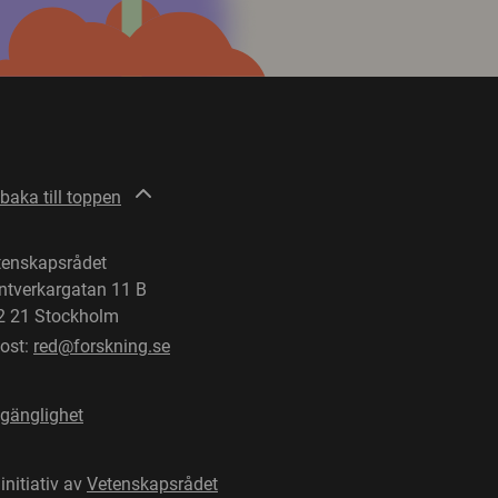
lbaka till toppen
tenskapsrådet
ntverkargatan 11 B
2 21 Stockholm
post:
red@forskning.se
lgänglighet
 initiativ av
Vetenskapsrådet