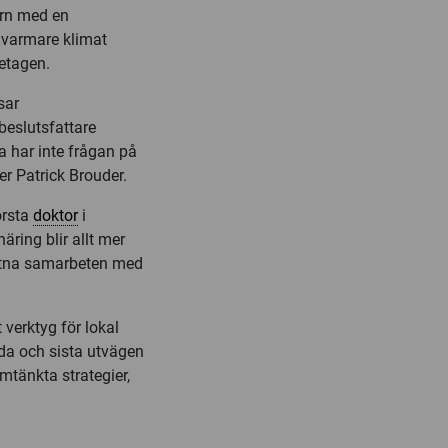
ern med en
 varmare klimat
etagen.
sar
beslutsfattare
va har inte frågan på
er Patrick Brouder.
örsta
doktor
i
ring blir allt mer
etna samarbeten med
 verktyg för lokal
nda och sista utvägen
mtänkta strategier,