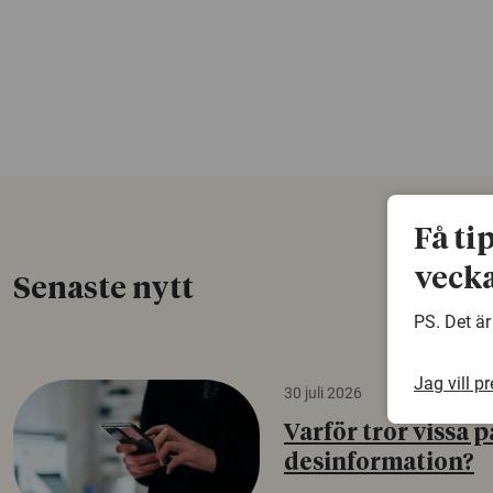
Få ti
vecka
Senaste nytt
PS. Det är
Jag vill p
30 juli 2026
Varför tror vissa p
desinformation?