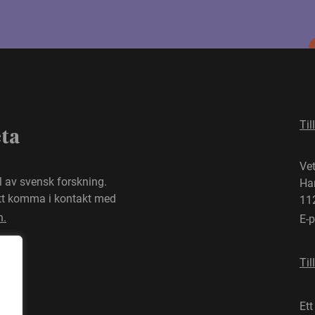
Til
eta
Ve
el av svensk forskning.
Ha
att komma i kontakt med
11
n.
E-
Til
Ett