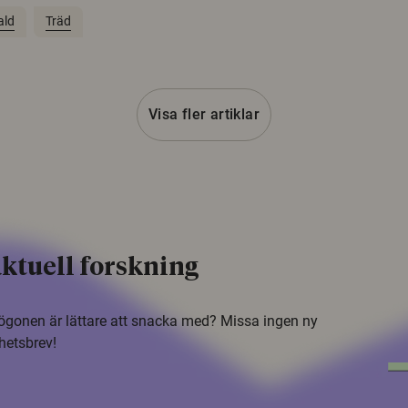
ald
Träd
Visa fler artiklar
ktuell forskning
i ögonen är lättare att snacka med? Missa ingen ny
hetsbrev!