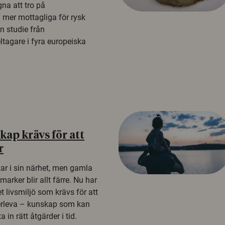
na att tro på
a mer mottagliga för rysk
n studie från
tagare i fyra europeiska
ap krävs för att
r
kar i sin närhet, men gamla
rker blir allt färre. Nu har
t livsmiljö som krävs för att
erleva – kunskap som kan
 in rätt åtgärder i tid.