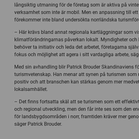
långsiktig utmaning för de företag som är aktiva på vint
verksamhet som inte är mobil. Men en anpassning till ett
förekommer inte bland undersökta norrländska turismför
– Här krävs bland annat regionala kartläggningar som vi
klimatförändringarnas påverkan lokalt. Myndigheter och 
behöver ta initiativ och leda det arbetet, företagarna själ
fokus och möjlighet att agera i sitt vardagliga arbete, säg
Med sin avhandling blir Patrick Brouder Skandinaviens f
turismvetenskap. Han menar att synen på turismen som nä
positiv och att branschen kan stärkas genom mer medv
lokalsamhället.
– Det finns fortsatta skäl att se turismen som ett effektivt
och regional utveckling, men den får inte ses som den e
för landsbygdsområden i norr, framtiden kräver mer geno
säger Patrick Brouder.