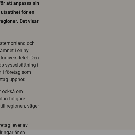
ör att anpassa sin
 utsatthet för en
regioner. Det visar
ästernorrland och
 ämnet i en ny
tuniversitetet. Den
ds sysselsättning i
 i företag som
retag upphör.
ar också om
dan tidigare.
till regionen, säger
etag lever av
ringar är en