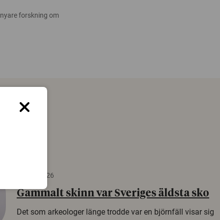
 nyare forskning om
22 juni 2026
Gammalt skinn var Sveriges äldsta sko
Det som arkeologer länge trodde var en björnfäll visar sig