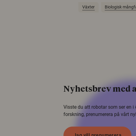
Växter
Biologisk mångf
Nyhetsbrev med a
Visste du att robotar som ser en 
forskning, prenumerera på vårt ny
Jag vill prenumerera