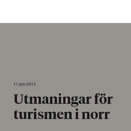
11 juni 2013
Utmaningar för
turismen i norr