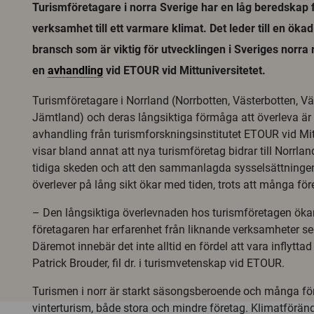
Turismföretagare i norra Sverige har en låg beredskap f
verksamhet till ett varmare klimat. Det leder till en ökad
bransch som är viktig för utvecklingen i Sveriges norra 
en
avhandling
vid ETOUR vid Mittuniversitetet.
Turismföretagare i Norrland (Norrbotten, Västerbotten, V
Jämtland) och deras långsiktiga förmåga att överleva är
avhandling från turismforskningsinstitutet ETOUR vid Mit
visar bland annat att nya turismföretag bidrar till Norrlan
tidiga skeden och att den sammanlagda sysselsättningen
överlever på lång sikt ökar med tiden, trots att många fö
– Den långsiktiga överlevnaden hos turismföretagen ök
företagaren har erfarenhet från liknande verksamheter se
Däremot innebär det inte alltid en fördel att vara inflyttad 
Patrick Brouder, fil dr. i turismvetenskap vid ETOUR.
Turismen i norr är starkt säsongsberoende och många för
vinterturism, både stora och mindre företag. Klimatföränd