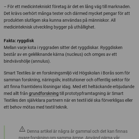
– För ett medicintekniskt företag är det en lång väg till marknaden.
Det krävs oerhört många tester och därmed mycket pengar för att
produkten slutligen ska kunna användas på människor. All
medicinteknisk utveckling bygger på uthållighet.
Fakta: ryggdisk
Mellan varje kota i ryggraden sitter det ryggdiskar. Ryggdisken
består av en geléliknande kärna (nucleus) och omges av ett
bindvävshölje (annulus).
Smart Textiles är en forskningsmiljö vid Högskolan i Borås som för
samman forskning, näringsliv, institutioner och offentlig sektor för
att finna framtidens lösningar idag. Med ett heltäckande erbjudande
med allt från
grundforskning
till prototypframtagning är Smart
Textiles den självklara partnern när en textil idé ska förverkligas eller
ett behov mötas med textil teknik.
warning
Denna artikel är några år gammal och det kan finnas
nyare forskning om samma ämne. Använd gärna vår