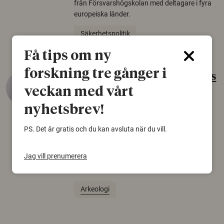
från Försvarshögskolan med deltagare i fyra
europeiska länder.
Säkerhetspolitik
Få tips om ny
forskning tre gånger i
Gammalt skinn var Sveriges
äldsta sko
veckan med vårt
nyhetsbrev!
22 juni 2026
Det som arkeologer länge trodde var en
PS. Det är gratis och du kan avsluta när du vill.
björnfäll visar sig vara delar av en 2000 år
gammal sko. Fyndet bär spår av romerskt
Jag vill prenumerera
skomode och beskrivs som mycket ovanligt i
Norden.
Arkeologi