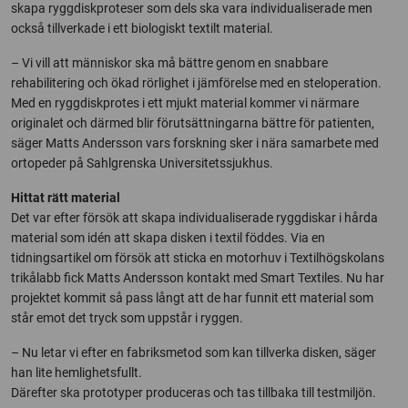
skapa ryggdiskproteser som dels ska vara individualiserade men
också tillverkade i ett biologiskt textilt material.
– Vi vill att människor ska må bättre genom en snabbare
rehabilitering och ökad rörlighet i jämförelse med en steloperation.
Med en ryggdiskprotes i ett mjukt material kommer vi närmare
originalet och därmed blir förutsättningarna bättre för patienten,
säger Matts Andersson vars forskning sker i nära samarbete med
ortopeder på Sahlgrenska Universitetssjukhus.
Hittat rätt material
Det var efter försök att skapa individualiserade ryggdiskar i hårda
material som idén att skapa disken i textil föddes. Via en
tidningsartikel om försök att sticka en motorhuv i Textilhögskolans
trikålabb fick Matts Andersson kontakt med Smart Textiles. Nu har
projektet kommit så pass långt att de har funnit ett material som
står emot det tryck som uppstår i ryggen.
– Nu letar vi efter en fabriksmetod som kan tillverka disken, säger
han lite hemlighetsfullt.
Därefter ska prototyper produceras och tas tillbaka till testmiljön.