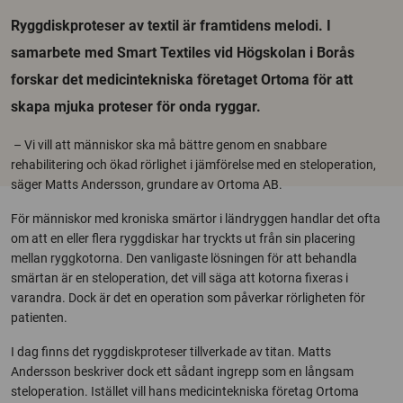
Ryggdiskproteser av textil är framtidens melodi. I
samarbete med Smart Textiles vid Högskolan i Borås
forskar det medicintekniska företaget Ortoma för att
skapa mjuka proteser för onda ryggar.
– Vi vill att människor ska må bättre genom en snabbare
rehabilitering och ökad rörlighet i jämförelse med en steloperation,
säger Matts Andersson, grundare av Ortoma AB.
För människor med kroniska smärtor i ländryggen handlar det ofta
om att en eller flera ryggdiskar har tryckts ut från sin placering
mellan ryggkotorna. Den vanligaste lösningen för att behandla
smärtan är en steloperation, det vill säga att kotorna fixeras i
varandra. Dock är det en operation som påverkar rörligheten för
patienten.
I dag finns det ryggdiskproteser tillverkade av titan. Matts
Andersson beskriver dock ett sådant ingrepp som en långsam
steloperation. Istället vill hans medicintekniska företag Ortoma