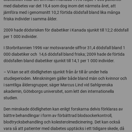
med diabetes var det 19,4 som dog inom det närmsta året, att
jämföra med i genomsnitt 10,2 förtida dödsfall bland lika många
friska individer i samma ålder.
2009 hade dödsrisken för diabetiker i Kanada sjunkit till 12,2 dödsfall
per 1 000 individer.
I Storbritannien 1996 var motsvarande siffror 31,4 dödsfall bland 1
000 diabetiker och 14,6 dödsfall bland friska; 2009 hade de förtida
dödsfallen bland diabetiker sjunkit till 14,1 per 1 000 individer.
– Vi kan se att dödligheten sjunkit från år till år under hela
studieperioden. Minskningen gäller både bland män och kvinnor och
i samtliga åldersgrupper, säger Marcus Lind vid Sahlgrenska
akademin, Göteborgs universitet, som lett den internationella
studien.
Den minskade dödligheten kan enligt forskarna delvis förklaras av
bättre behandlingar i form av förbättrad blodsockerkontroll,
blodtrycksbehandling och kolesterolmedicinering. Det kan också
vara så att patienter med diabetes upptäcks i ett tidigare skede, då