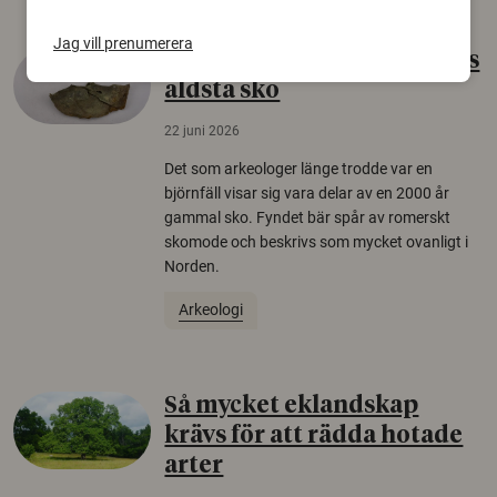
Jag vill prenumerera
Gammalt skinn var Sveriges
äldsta sko
22 juni 2026
Det som arkeologer länge trodde var en
björnfäll visar sig vara delar av en 2000 år
gammal sko. Fyndet bär spår av romerskt
skomode och beskrivs som mycket ovanligt i
Norden.
Arkeologi
Så mycket eklandskap
krävs för att rädda hotade
arter