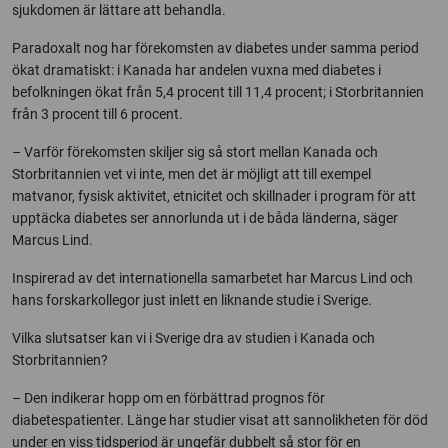
sjukdomen är lättare att behandla.
Paradoxalt nog har förekomsten av diabetes under samma period
ökat dramatiskt: i Kanada har andelen vuxna med diabetes i
befolkningen ökat från 5,4 procent till 11,4 procent; i Storbritannien
från 3 procent till 6 procent.
– Varför förekomsten skiljer sig så stort mellan Kanada och
Storbritannien vet vi inte, men det är möjligt att till exempel
matvanor, fysisk aktivitet, etnicitet och skillnader i program för att
upptäcka diabetes ser annorlunda ut i de båda länderna, säger
Marcus Lind.
Inspirerad av det internationella samarbetet har Marcus Lind och
hans forskarkollegor just inlett en liknande studie i Sverige.
Vilka slutsatser kan vi i Sverige dra av studien i Kanada och
Storbritannien?
– Den indikerar hopp om en förbättrad prognos för
diabetespatienter. Länge har studier visat att sannolikheten för död
under en viss tidsperiod är ungefär dubbelt så stor för en