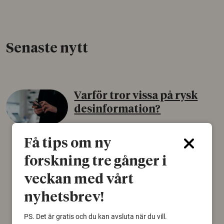
Senaste nytt
Varför tror vissa på rysk
desinformation?
30 juli 2026
Få tips om ny
Personer som är mer benägna att tro på
konspirationsteorier är ofta mer mottagliga
forskning tre gånger i
för rysk desinformation. Det visar en studie
veckan med vårt
från Försvarshögskolan med deltagare i fyra
europeiska länder.
nyhetsbrev!
Säkerhetspolitik
PS. Det är gratis och du kan avsluta när du vill.