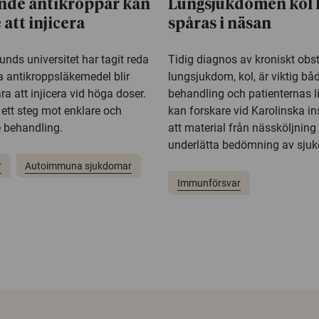
nde antikroppar kan
Lungsjukdomen kol 
e att injicera
spåras i näsan
unds universitet har tagit reda
Tidig diagnos av kroniskt obst
a antikroppsläkemedel blir
lungsjukdom, kol, är viktig båd
ra att injicera vid höga doser.
behandling och patienternas li
ett steg mot enklare och
kan forskare vid Karolinska ins
behandling.
att material från nässköljning
underlätta bedömning av sju
r
Autoimmuna sjukdomar
Immunförsvar