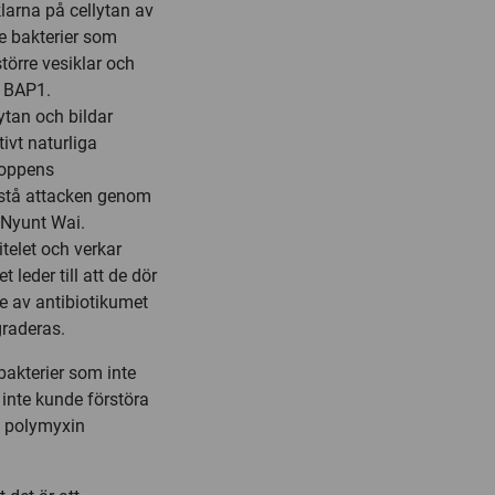
larna på cellytan av
e bakterier som
örre vesiklar och
s BAP1.
ytan och bildar
ivt naturliga
roppens
tstå attacken genom
 Nyunt Wai.
telet och verkar
leder till att de dör
e av antibiotikumet
graderas.
akterier som inte
inte kunde förstöra
 polymyxin