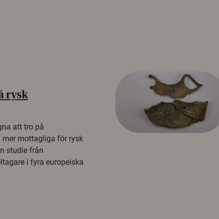
å rysk
na att tro på
a mer mottagliga för rysk
n studie från
tagare i fyra europeiska