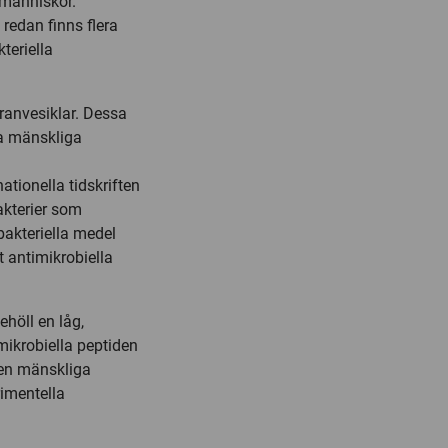
 människor.
 redan finns flera
teriella
ranvesiklar. Dessa
a mänskliga
ationella tidskriften
akterier som
bakteriella medel
 antimikrobiella
ehöll en låg,
mikrobiella peptiden
den mänskliga
imentella