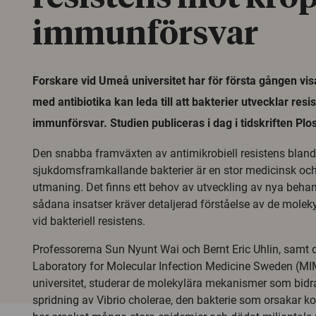
immunförsvar
Forskare vid Umeå universitet har för första gången vis
med antibiotika kan leda till att bakterier utvecklar re
immunförsvar. Studien publiceras i dag i tidskriften Pl
Den snabba framväxten av antimikrobiell resistens bland
sjukdomsframkallande bakterier är en stor medicinsk och
utmaning. Det finns ett behov av utveckling av nya behan
sådana insatser kräver detaljerad förståelse av de mol
vid bakteriell resistens.
Professorerna Sun Nyunt Wai och Bernt Eric Uhlin, samt d
Laboratory for Molecular Infection Medicine Sweden (M
universitet, studerar de molekylära mekanismer som bidra
spridning av Vibrio cholerae, den bakterie som orsakar ko