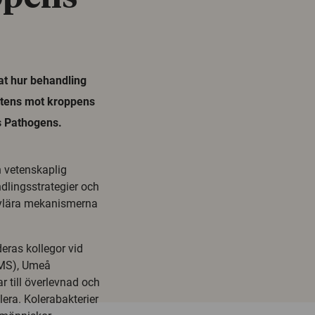
at hur behandling
sistens mot kroppens
os Pathogens.
 vetenskaplig
dlingsstrategier och
ekylära mekanismerna
eras kollegor vid
IMS), Umeå
r till överlevnad och
lera. Kolerabakterier