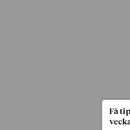
Få ti
vecka