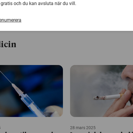
 gratis och du kan avsluta när du vill.
renumerera
icin
5
28 mars 2025