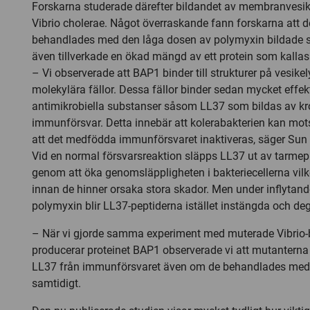
Forskarna studerade därefter bildandet av membranvesik
Vibrio cholerae. Något överraskande fann forskarna att d
behandlades med den låga dosen av polymyxin bildade st
även tillverkade en ökad mängd av ett protein som kalla
– Vi observerade att BAP1 binder till strukturer på vesikel
molekylära fällor. Dessa fällor binder sedan mycket effekt
antimikrobiella substanser såsom LL37 som bildas av k
immunförsvar. Detta innebär att kolerabakterien kan mo
att det medfödda immunförsvaret inaktiveras, säger Sun
Vid en normal försvarsreaktion släpps LL37 ut av tarmepi
genom att öka genomsläppligheten i bakteriecellerna vilket 
innan de hinner orsaka stora skador. Men under inflytand
polymyxin blir LL37-peptiderna istället instängda och de
– När vi gjorde samma experiment med muterade Vibrio-b
producerar proteinet BAP1 observerade vi att mutanterna 
LL37 från immunförsvaret även om de behandlades med
samtidigt.