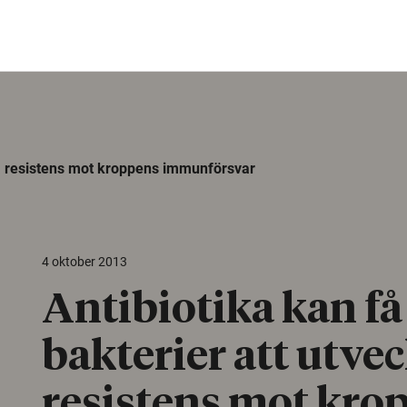
kla resistens mot kroppens immunförsvar
4 oktober 2013
Antibiotika kan få
bakterier att utve
resistens mot kro