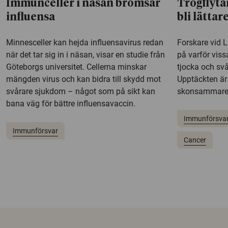
Immunceller i näsan bromsar
Trögflyta
influensa
bli lättar
Minnesceller kan hejda influensavirus redan
Forskare vid L
när det tar sig in i näsan, visar en studie från
på varför viss
Göteborgs universitet. Cellerna minskar
tjocka och svå
mängden virus och kan bidra till skydd mot
Upptäckten är 
svårare sjukdom – något som på sikt kan
skonsammare 
bana väg för bättre influensavaccin.
Immunförsva
Immunförsvar
Cancer