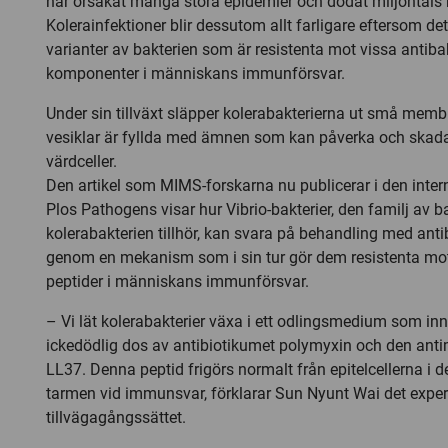
har orsakat många stora epidemier och dödat miljontals
Kolerainfektioner blir dessutom allt farligare eftersom det
varianter av bakterien som är resistenta mot vissa antibak
komponenter i människans immunförsvar.
Under sin tillväxt släpper kolerabakterierna ut små memb
vesiklar är fyllda med ämnen som kan påverka och skad
värdceller.
Den artikel som MIMS-forskarna nu publicerar i den intern
Plos Pathogens visar hur Vibrio-bakterier, den familj av b
kolerabakterien tillhör, kan svara på behandling med anti
genom en mekanism som i sin tur gör dem resistenta mot
peptider i människans immunförsvar.
– Vi lät kolerabakterier växa i ett odlingsmedium som inn
ickedödlig dos av antibiotikumet polymyxin och den anti
LL37. Denna peptid frigörs normalt från epitelcellerna i 
tarmen vid immunsvar, förklarar Sun Nyunt Wai det exper
tillvägagångssättet.