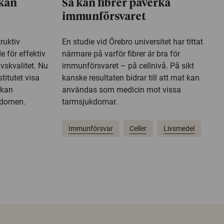
kan
Så kan fibrer påverka
immunförsvaret
ruktiv
En studie vid Örebro universitet har tittat
e för effektiv
närmare på varför fibrer är bra för
vskvalitet. Nu
immunförsvaret – på cellnivå. På sikt
titutet visa
kanske resultaten bidrar till att mat kan
 kan
användas som medicin mot vissa
kdomen.
tarmsjukdomar.
Immunförsvar
Celler
Livsmedel